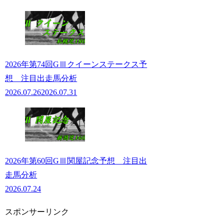
2026年第74回GⅢクイーンステークス予
想 注目出走馬分析
2026.07.26
2026.07.31
2026年第60回GⅢ関屋記念予想 注目出
走馬分析
2026.07.24
スポンサーリンク