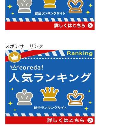
スポンサーリンク