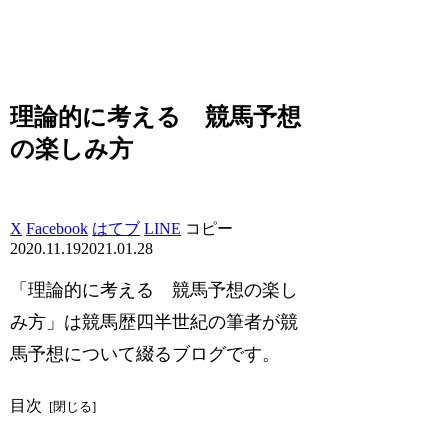
理論的に考える 競馬予想
の楽しみ方
X
Facebook
はてブ
LINE
コピー
2020.11.19
2021.01.28
「理論的に考える 競馬予想の楽し
み方」は競馬歴四半世紀の筆者が競
馬予想について綴るブログです。
目次