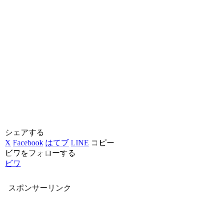
シェアする
X
Facebook
はてブ
LINE
コピー
ビワをフォローする
ビワ
スポンサーリンク