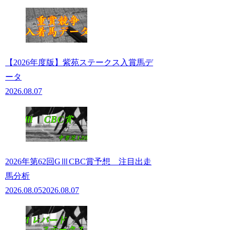
【2026年度版】紫苑ステークス入賞馬デ
ータ
2026.08.07
2026年第62回GⅢCBC賞予想 注目出走
馬分析
2026.08.05
2026.08.07