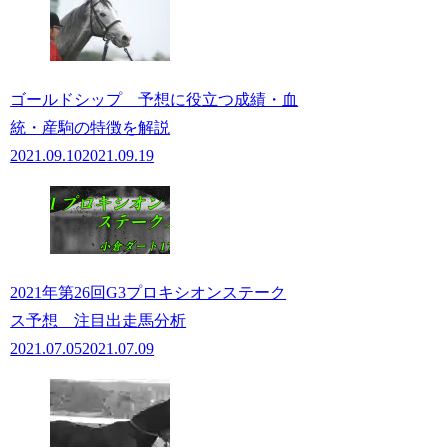
ゴールドシップ 予想に役立つ成績・血
統・産駒の特徴を解説
2021.09.10
2021.09.19
2021年第26回G3プロキシオンステーク
ス予想 注目出走馬分析
2021.07.05
2021.07.09