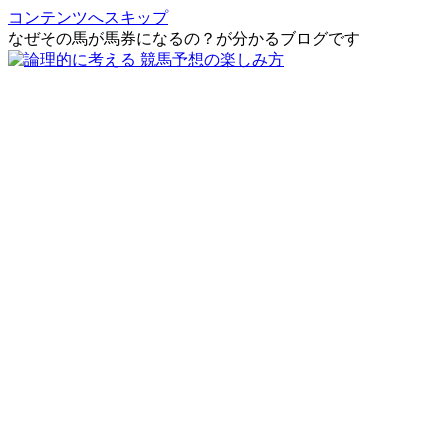
コンテンツへスキップ
なぜその馬が馬券になるの？が分かるブログです