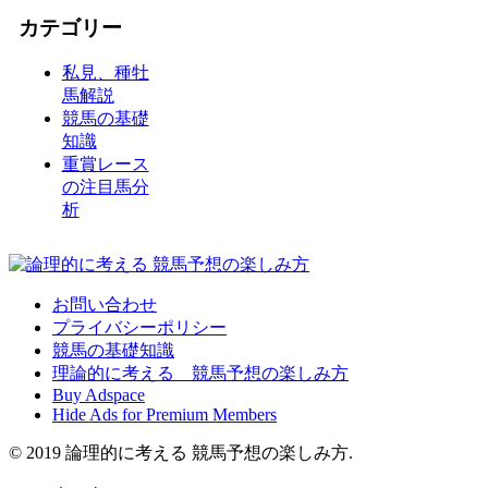
カテゴリー
私見、種牡
馬解説
競馬の基礎
知識
重賞レース
の注目馬分
析
お問い合わせ
プライバシーポリシー
競馬の基礎知識
理論的に考える 競馬予想の楽しみ方
Buy Adspace
Hide Ads for Premium Members
© 2019 論理的に考える 競馬予想の楽しみ方.