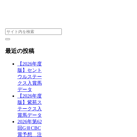
最近の投稿
【2026年度
版】セント
ウルステー
クス入賞馬
データ
【2026年度
版】紫苑ス
テークス入
賞馬データ
2026年第62
回GⅢCBC
賞予想 注