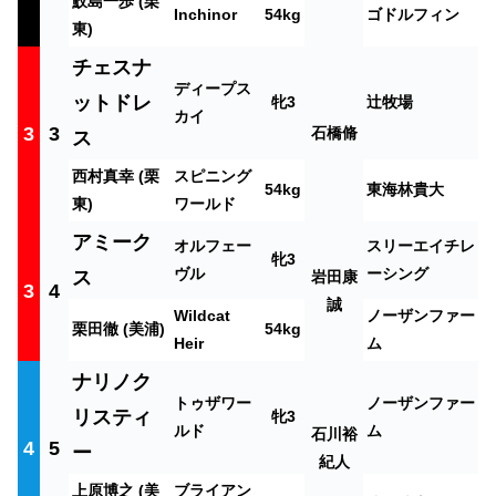
鮫島一歩 (栗
Inchinor
54kg
ゴドルフィン
東)
チェスナ
ディープス
ットドレ
牝3
辻牧場
カイ
3
3
石橋脩
ス
西村真幸 (栗
スピニング
54kg
東海林貴大
東)
ワールド
アミーク
オルフェー
スリーエイチレ
牝3
ヴル
ーシング
ス
岩田康
3
4
誠
Wildcat
ノーザンファー
栗田徹 (美浦)
54kg
Heir
ム
ナリノク
トゥザワー
ノーザンファー
リスティ
牝3
ルド
ム
石川裕
4
5
ー
紀人
上原博之 (美
ブライアン