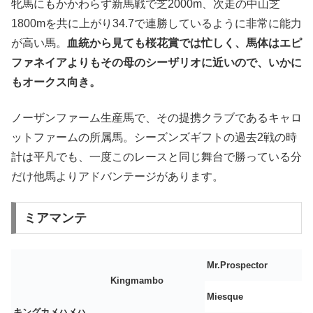
牝馬にもかかわらず新馬戦で芝2000m、次走の中山芝
1800mを共に上がり34.7で連勝しているように非常に能力
が高い馬。
血統から見ても桜花賞では忙しく、馬体はエピ
ファネイアよりもその母のシーザリオに近いので、いかに
もオークス向き。
ノーザンファーム生産馬で、その提携クラブであるキャロ
ットファームの所属馬。シーズンズギフトの過去2戦の時
計は平凡でも、一度このレースと同じ舞台で勝っている分
だけ他馬よりアドバンテージがあります。
ミアマンテ
Mr.Prospector
Kingmambo
Miesque
キングカメハメハ