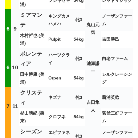
フジキセキ
54kg
レッドマジック
浦)
ミアマン
キングカメ
ノーザンファー
牝3
ハメハ
ム
テ
丸山元
6
9
気
木村哲也 (美
Pulpit
54kg
吉田勝己
浦)
ポレンテ
ハーツクラ
牝3
白老ファーム
イ
ィア
池添謙
6
10
一
田中博康 (美
シルクレーシン
Orpen
54kg
浦)
グ
クリステ
キズナ
牝3
薪浦英稔
ィ
吉田隼
7
11
人
杉山晴紀 (栗
荻伏三好ファー
クロフネ
54kg
東)
ム
シーズン
エピファネ
ノーザンファー
牝3