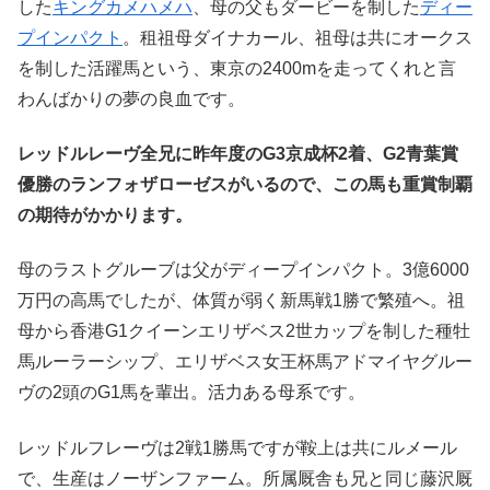
した
キングカメハメハ
、母の父もダービーを制した
ディー
プインパクト
。租祖母ダイナカール、祖母は共にオークス
を制した活躍馬という、東京の2400mを走ってくれと言
わんばかりの夢の良血です。
レッドルレーヴ全兄に昨年度のG3京成杯2着、G2青葉賞
優勝のランフォザローゼスがいるので、この馬も重賞制覇
の期待がかかります。
母のラストグルーブは父がディープインパクト。3億6000
万円の高馬でしたが、体質が弱く新馬戦1勝で繁殖へ。祖
母から香港G1クイーンエリザベス2世カップを制した種牡
馬ルーラーシップ、エリザベス女王杯馬アドマイヤグルー
ヴの2頭のG1馬を輩出。活力ある母系です。
レッドルフレーヴは2戦1勝馬ですが鞍上は共にルメール
で、生産はノーザンファーム。所属厩舎も兄と同じ藤沢厩