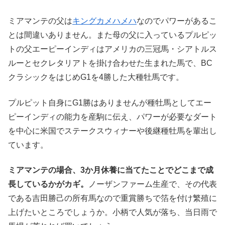
ミアマンテの父は
キングカメハメハ
なのでパワーがあるこ
とは間違いありません。また母の父に入っているプルピッ
トの父エーピーインディはアメリカの三冠馬・シアトルス
ルーとセクレタリアトを掛け合わせた生まれた馬で、BC
クラシックをはじめG1を4勝した大種牡馬です。
プルピット自身にG1勝はありませんが種牡馬としてエー
ピーインディの能力を産駒に伝え、パワーが必要なダート
を中心に米国でステークスウィナーや後継種牡馬を輩出し
ています。
ミアマンテの場合、3か月休養に当てたことでどこまで成
長しているかがカギ。
ノーザンファーム生産で、その代表
である吉田勝己の所有馬なので重賞勝ちで箔を付け繁殖に
上げたいところでしょうか。小柄で人気が落ち、当日雨で