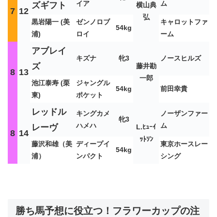
イア
ム
ズギフト
横山典
7
12
弘
黒岩陽一 (美
ゼンノロブ
キャロットファ
54kg
浦)
ロイ
ーム
アブレイ
キズナ
牝3
ノースヒルズ
ズ
藤井勘
8
13
一郎
池江泰寿 (栗
ジャングル
54kg
前田幸貴
東)
ポケット
レッドル
キングカメ
ノーザンファー
牝3
ハメハ
ム
レーヴ
L.ﾋｭｰｲ
8
14
ｯﾄｿﾝ
藤沢和雄（美
ディープイ
東京ホースレー
54kg
浦）
ンパクト
シング
勝ち馬予想に役立つ！フラワーカップの注