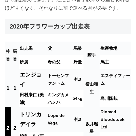
ほど甘くなく、それなりに前で運べる脚が必要です。
2020年フラワーカップ出走表
出走馬
父
馬齢
生産牧場
枠
馬
騎手
番
番
所属
母の父
斤量
馬主
エンジョ
トーセンフ
エスティファー
牝3
ァントム
ム
イ
横山和
1
1
生
田村康仁 (美
キングカメ
54kg
島川隆哉
浦)
ハメハ
Diomed
トリンカ
Lope de
牝3
Bloodstock
Vega
デイラ
坂井瑠
Ltd
2
2
星