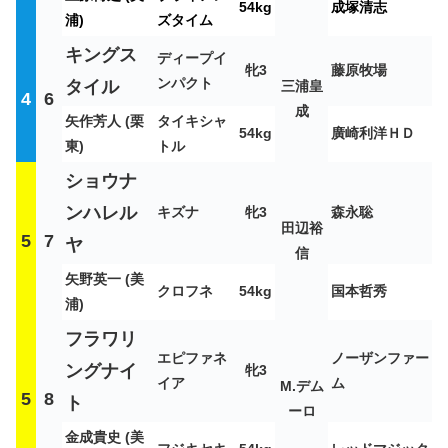
54kg
成塚清志
浦)
ズタイム
キングス
ディープイ
牝3
藤原牧場
ンパクト
タイル
三浦皇
4
6
成
矢作芳人 (栗
タイキシャ
54kg
廣崎利洋ＨＤ
東)
トル
ショウナ
ンハレル
キズナ
牝3
森永聡
田辺裕
5
7
ヤ
信
矢野英一 (美
クロフネ
54kg
国本哲秀
浦)
フラワリ
エピファネ
ノーザンファー
ングナイ
牝3
イア
ム
M.デム
5
8
ト
ーロ
金成貴史 (美