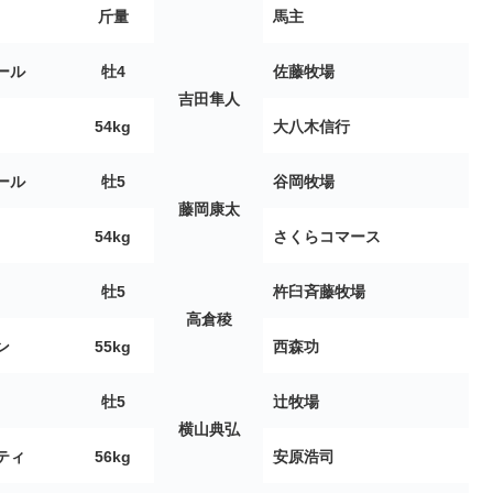
斤量
馬主
ール
牡4
佐藤牧場
吉田隼人
54kg
大八木信行
ール
牡5
谷岡牧場
藤岡康太
54kg
さくらコマース
牡5
杵臼斉藤牧場
高倉稜
ン
55kg
西森功
牡5
辻牧場
横山典弘
ティ
56kg
安原浩司