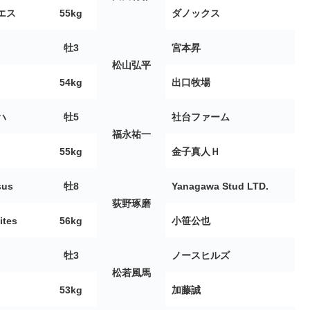
エス
55kg
ダノックス
牡3
宮本昇
松山弘平
54kg
出口牧場
ハ
牡5
社台ファーム
福永祐一
55kg
金子真人Ｈ
sus
牡8
Yanagawa Stud LTD.
荻野琢磨
ites
56kg
小笹公也
牡3
ノースヒルズ
松若風馬
53kg
加藤誠