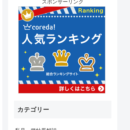
スポンサーリンク
カテゴリー