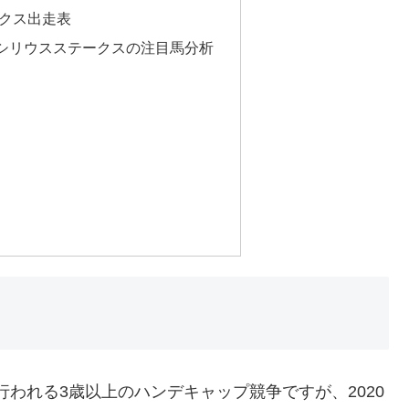
ークス出走表
シリウスステークスの注目馬分析
行われる3歳以上のハンデキャップ競争ですが、2020