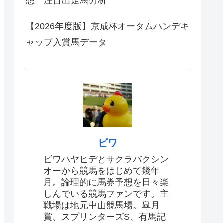
想 注目出走馬分析
【2026年度版】京成杯オータムハンデキ
ャップ入賞馬データ
ビワ
ビワハヤヒデとサクラバクシン
オーから競馬をはじめて幾年
月。論理的に馬券予想を日々楽
しんでいる競馬ファンです。主
戦場は地元中山競馬場。皐月
賞、スプリンターズS、有馬記