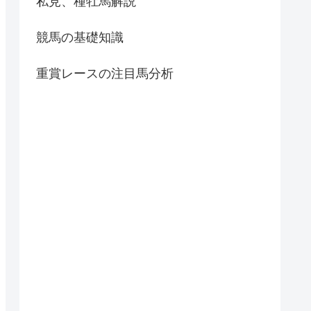
私見、種牡馬解説
競馬の基礎知識
重賞レースの注目馬分析