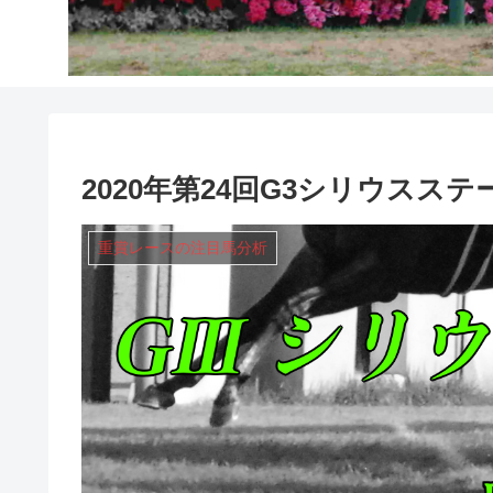
2020年第24回G3シリウスス
重賞レースの注目馬分析