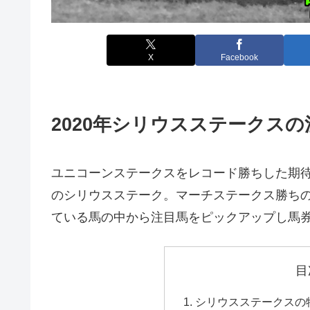
X
Facebook
2020年シリウスステークス
ユニコーンステークスをレコード勝ちした期待
のシリウスステーク。マーチステークス勝ち
ている馬の中から注目馬をピックアップし馬
目
シリウスステークスの