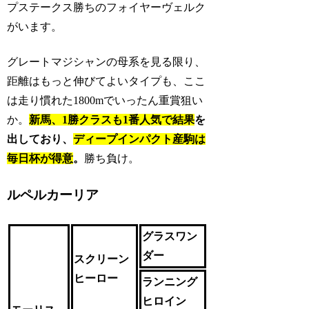
プステークス勝ちのフォイヤーヴェルク
がいます。
グレートマジシャンの母系を見る限り、
距離はもっと伸びてよいタイプも、ここ
は走り慣れた1800mでいったん重賞狙い
か。
新馬、1勝クラスも1番人気で結果
を
出しており、
ディープインパクト産駒は
毎日杯が得意
。
勝ち負け。
ルペルカーリア
グラスワン
ダー
スクリーン
ヒーロー
ランニング
ヒロイン