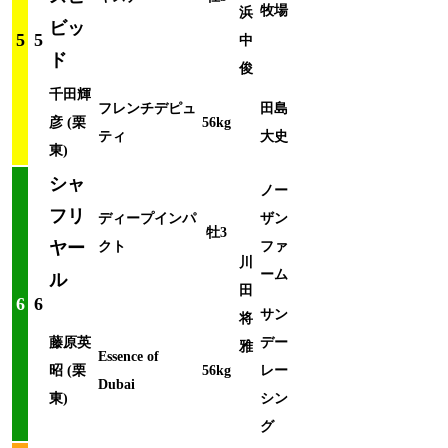
牧場
浜
ビッ
5
5
中
ド
俊
千田輝
フレンチデピュ
田島
彦 (栗
56kg
ティ
大史
東)
シャ
ノー
フリ
ディープインパ
ザン
牡3
ヤー
クト
ファ
川
ーム
ル
田
6
6
サン
将
藤原英
デー
雅
Essence of
昭 (栗
56kg
レー
Dubai
東)
シン
グ