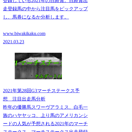
登録している2021年の日経賞。日経賞出
走登録馬の中から注目馬をピックアップ
し、馬券になるか分析します。
www.biwakikaku.com
2021.03.23
2021年第28回G3マーチステークス予
想 注目出走馬分析
昨年の優勝馬スワーヴアラミス、白毛一
族のハヤヤッコ、上り馬のアメリカンシ
ードの人気が予想される2021年のマーチ
ステークス。マーチステークス出走登録