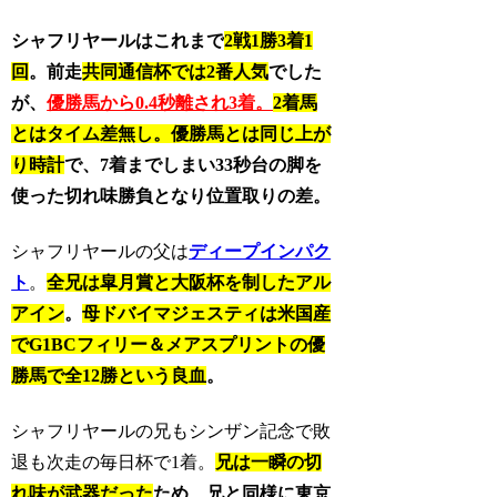
シャフリヤールはこれまで
2戦1勝3着1
回
。前走
共同通信杯では2番人気
でした
が、
優勝馬から0.4秒離され3着。
2着馬
とはタイム差無し。優勝馬とは同じ上が
り時計
で、7着までしまい33秒台の脚を
使った切れ味勝負となり位置取りの差。
シャフリヤールの父は
ディープインパク
ト
。
全兄は皐月賞と大阪杯を制したアル
アイン
。
母ドバイマジェスティは米国産
でG1BCフィリー＆メアスプリントの優
勝馬で全12勝という良血
。
シャフリヤールの兄もシンザン記念で敗
退も次走の毎日杯で1着。
兄は一瞬の切
れ味が武器だった
ため、兄と同様に東京