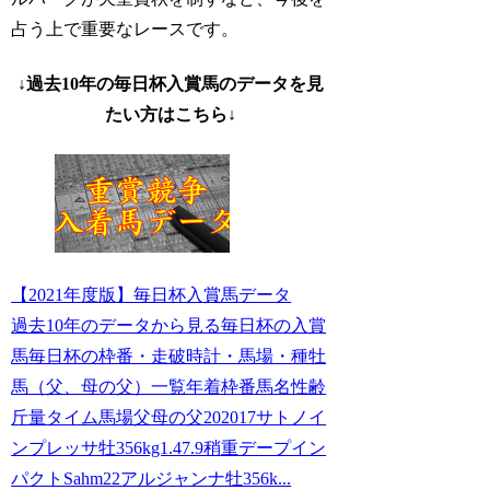
占う上で重要なレースです。
↓過去10年の毎日杯入賞馬のデータを見
たい方はこちら↓
【2021年度版】毎日杯入賞馬データ
過去10年のデータから見る毎日杯の入賞
馬毎日杯の枠番・走破時計・馬場・種牡
馬（父、母の父）一覧年着枠番馬名性齢
斤量タイム馬場父母の父202017サトノイ
ンプレッサ牡356kg1.47.9稍重デープイン
パクトSahm22アルジャンナ牡356k...