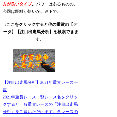
方が良いタイプ
。
パワーはあるものの、
今回は距離が短いか。連下で。
↓ここをクリックすると他の重賞の【デ
ータ】【注目出走馬分析】を検索できま
す。↓
【注目出走馬分析】2021年重賞レース一
覧
2021年重賞レース一覧レース名をクリッ
クすると、各重賞レースの「注目出走馬
分析」をご覧いただけます。各レースの