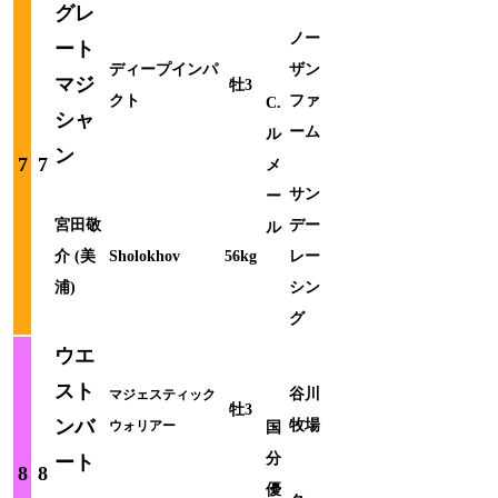
グレ
ノー
ート
ディープインパ
ザン
マジ
牡3
クト
ファ
C.
シャ
ーム
ル
ン
7
7
メ
サン
ー
宮田敬
デー
ル
介 (美
Sholokhov
56kg
レー
浦)
シン
グ
ウエ
スト
谷川
マジェスティック
牡3
ンバ
牧場
ウォリアー
国
分
ート
8
8
優