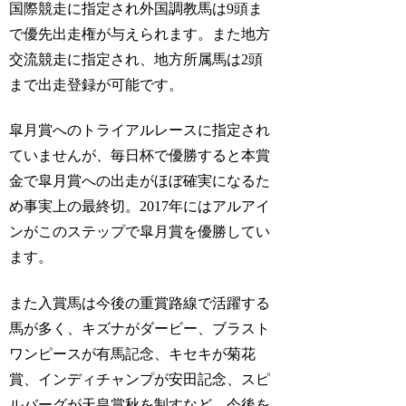
国際競走に指定され外国調教馬は9頭ま
で優先出走権が与えられます。また地方
交流競走に指定され、地方所属馬は2頭
まで出走登録が可能です。
皐月賞へのトライアルレースに指定され
ていませんが、毎日杯で優勝すると本賞
金で皐月賞への出走がほぼ確実になるた
め事実上の最終切。2017年にはアルアイ
ンがこのステップで皐月賞を優勝してい
ます。
また入賞馬は今後の重賞路線で活躍する
馬が多く、キズナがダービー、ブラスト
ワンピースが有馬記念、キセキが菊花
賞、インディチャンプが安田記念、スピ
ルバーグが天皇賞秋を制すなど、今後を