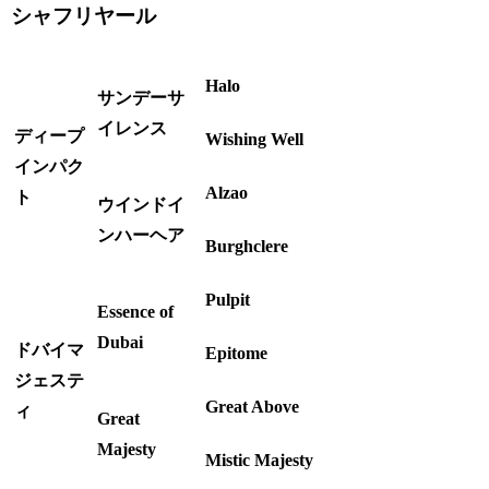
シャフリヤール
Halo
サンデーサ
イレンス
ディープ
Wishing Well
インパク
Alzao
ト
ウインドイ
ンハーヘア
Burghclere
Pulpit
Essence of
Dubai
ドバイマ
Epitome
ジェステ
Great Above
ィ
Great
Majesty
Mistic Majesty