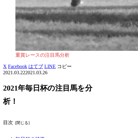
重賞レースの注目馬分析
X
Facebook
はてブ
LINE
コピー
2021.03.22
2021.03.26
2021年毎日杯の注目馬を分
析！
目次