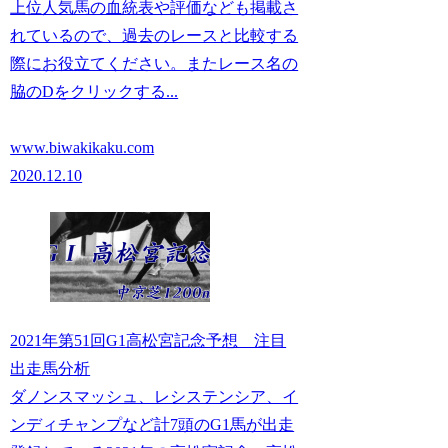
上位人気馬の血統表や評価なども掲載さ
れているので、過去のレースと比較する
際にお役立てください。またレース名の
脇のDをクリックする...
www.biwakikaku.com
2020.12.10
2021年第51回G1高松宮記念予想 注目
出走馬分析
ダノンスマッシュ、レシステンシア、イ
ンディチャンプなど計7頭のG1馬が出走