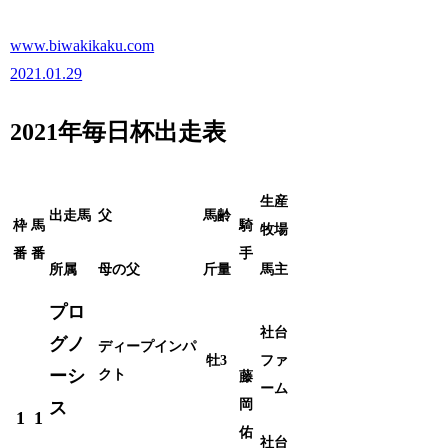
www.biwakikaku.com
2021.01.29
2021年毎日杯出走表
生産
出走馬
父
馬齢
枠
馬
騎
牧場
番
番
手
所属
母の父
斤量
馬主
プロ
社台
グノ
ディープインパ
牡3
ファ
ーシ
クト
藤
ーム
岡
ス
1
1
佑
社台