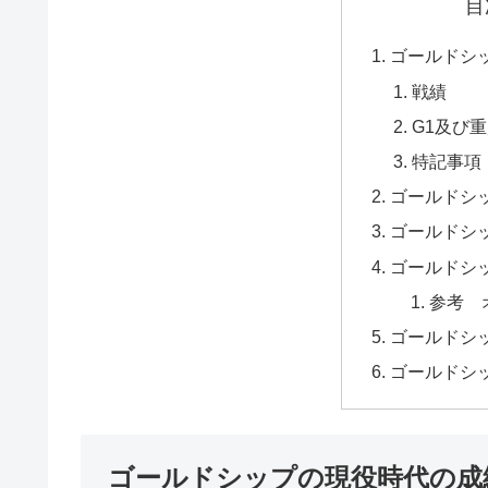
目
ゴールドシ
戦績
G1及び
特記事項
ゴールドシ
ゴールドシ
ゴールドシ
参考 
ゴールドシ
ゴールドシ
ゴールドシップの現役時代の成