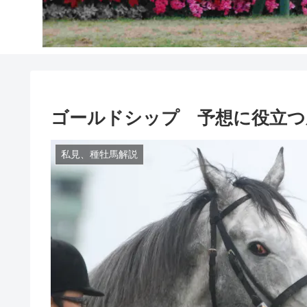
ゴールドシップ 予想に役立つ
私見、種牡馬解説