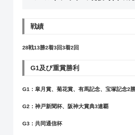
戦績
28戦13勝2着3回3着2回
G1及び重賞勝利
G1：皐月賞、菊花賞、有馬記念、宝塚記念
G2：神戸新聞杯、阪神大賞典3連覇
G3：共同通信杯