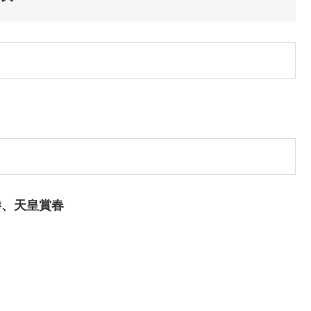
2勝、天皇賞春