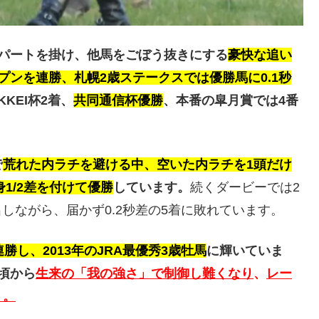
パートを掛け、他馬をごぼう抜きにする
豪快な追い
プンを連勝、札幌2歳ステークスでは優勝馬に0.1秒
KEI杯2着、
共同通信杯優勝
、本番の皐月賞では4番
で
荒れた内ラチを避ける中、空いた内ラチを1頭だけ
1/2差を付けて優勝
しています。
続くダービーでは2
出しながら、届かず0.2秒差の5着に敗れています。
し、2013年のJRA最優秀3歳牡馬
に輝いていま
頃から
生来の「我の強さ」で制御し難くなり
、
レ
ー
」。