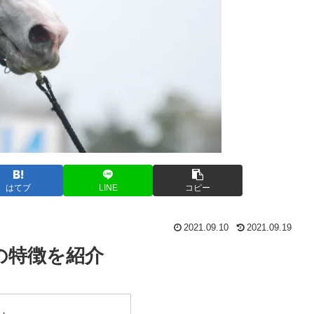
はてブ
LINE
コピー
2021.09.10
2021.09.19
の特徴を紹介