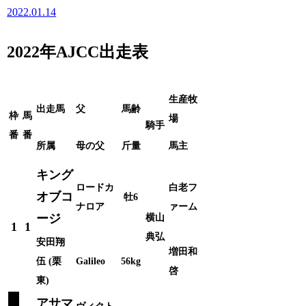
2022.01.14
2022年AJCC出走表
生産牧
出走馬
父
馬齢
枠
馬
場
騎手
番
番
所属
母の父
斤量
馬主
キング
ロードカ
白老フ
オブコ
牡6
ナロア
ァーム
ージ
横山
1
1
典弘
安田翔
増田和
伍 (栗
Galileo
56kg
啓
東)
アサマ