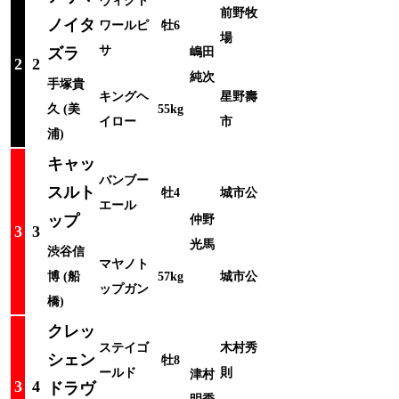
ヴィクト
前野牧
ノイタ
ワールピ
牡6
場
サ
ズラ
嶋田
2
2
純次
手塚貴
キングヘ
星野壽
久 (美
55kg
イロー
市
浦)
キャッ
バンブー
スルト
牡4
城市公
エール
ップ
仲野
3
3
光馬
渋谷信
マヤノト
博 (船
57kg
城市公
ップガン
橋)
クレッ
ステイゴ
木村秀
シェン
牡8
ールド
則
津村
3
4
ドラヴ