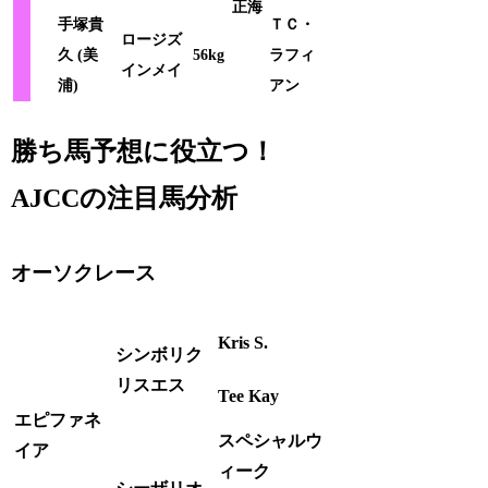
正海
手塚貴
ＴＣ・
ロージズ
久 (美
56kg
ラフィ
インメイ
浦)
アン
勝ち馬予想に役立つ！
AJCCの注目馬分析
オーソクレース
Kris S.
シンボリク
リスエス
Tee Kay
エピファネ
スペシャルウ
イア
ィーク