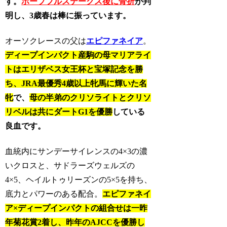
す。
ホープフルステークス後に骨折
が判
明し、3歳春は棒に振っています。
オーソクレースの父は
エピファネイア
。
ディープインパクト産駒の母マリアライ
トはエリザベス女王杯と宝塚記念を勝
ち、JRA最優秀4歳以上牝馬に輝いた名
牝
で、
母の半弟のクリソライトとクリソ
リベルは共にダートG1を優勝
している
良血です。
血統内にサンデーサイレンスの4×3の濃
いクロスと、サドラーズウェルズの
4×5、ヘイルトゥリーズンの5×5を持ち、
底力とパワーのある配合。
エピファネイ
ア×ディープインパクトの組合せは一昨
年菊花賞2着し、昨年のAJCCを優勝し