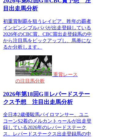
2026年第62回GⅢCBC賞予想 注
目出走馬分析
初重賞制覇を狙うレイピア、昨年の覇者
インビンシブルパパが出走登録している
2026年のCBC賞。CBC賞出走登録馬の中
から注目馬をピックアップし、馬券にな
るか分析します。
重賞レース
の注目馬分析
2026年第18回GⅢレパードステー
クス予想 注目出走馬分析
全日本2歳優駿馬パイロマンサー、ユニ
コーンS2着のメルカントゥールが出走登
録している2026年のレパードステーク
ス。レパードステークス出走登録馬の中