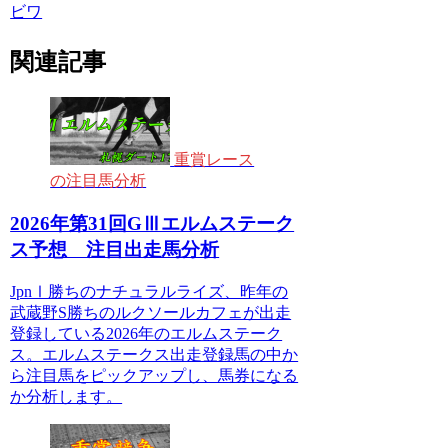
ビワ
関連記事
重賞レース
の注目馬分析
2026年第31回GⅢエルムステーク
ス予想 注目出走馬分析
JpnⅠ勝ちのナチュラルライズ、昨年の
武蔵野S勝ちのルクソールカフェが出走
登録している2026年のエルムステーク
ス。エルムステークス出走登録馬の中か
ら注目馬をピックアップし、馬券になる
か分析します。