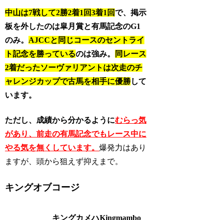
中山は7戦して2勝2着1回3着1回
で、掲示
板を外したのは皐月賞と有馬記念のG1
のみ。
AJCCと同じコースのセントライ
ト記念を勝っている
のは強み。
同レース
2着だったソーヴァリアントは次走のチ
ャレンジカップで古馬を相手に優勝
して
います。
ただし、成績から分かるように
むらっ気
があり、前走の有馬記念でもレース中に
やる気を無くしています。
爆発力はあり
ますが、頭から狙えず抑えまで。
キングオブコージ
キングカメハ
Kingmambo