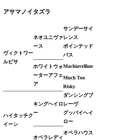
アサマノイタズラ
サンデーサイ
ネオユニヴァ
レンス
ース
ポインテッド
ヴィクトワー
パス
ルピサ
Machiavellian
ホワイトウォ
ーターアフェ
Much Too
ア
Risky
ダンシングブ
キングヘイロ
レーヴ
ー
グッバイヘイ
ハイタッチク
ロー
イーン
オペラハウス
オペラレディ