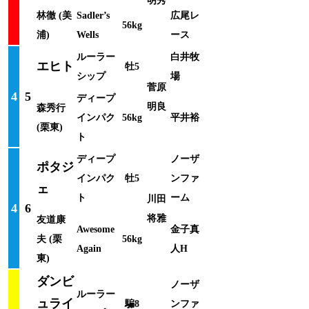
明秀
林徹 (美
Sadler’s
広尾レ
56kg
浦)
Wells
ース
ルーラー
白井牧
エヒト
牡5
シップ
場
菅原
4
5
ディープ
明良
森秀行
インパク
56kg
平井裕
(栗東)
ト
ディープ
ノーザ
ポタジ
インパク
牡5
ンファ
ェ
ト
ーム
川田
4
6
将雅
友道康
Awesome
金子真
夫 (栗
56kg
Again
人H
東)
ダンビ
ノーザ
ルーラー
ュライ
騙8
ンファ