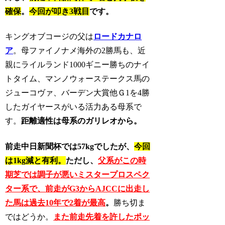
確保
。
今回が叩き3戦目
です。
キングオブコージの父は
ロードカナロ
ア
。母ファイノナメ海外の2勝馬も、近
親にライルランド1000ギニー勝ちのナイ
トタイム、マンノウォーステークス馬の
ジューコヴァ、バーデン大賞他Ｇ1を4勝
したガイヤースがいる活力ある母系で
す。
距離適性は母系のガリレオから。
前走中日新聞杯では57kgでしたが、
今回
は1kg減と有利。
ただし、
父系がこの時
期芝では調子が悪いミスタープロスペク
ター系で、前走がG3からAJCCに出走し
た馬は過去10年で2着が最高
。
勝ち切ま
ではどうか。
また前走先着を許したポッ