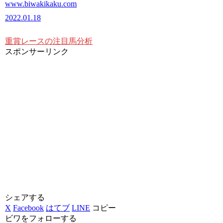
www.biwakikaku.com
2022.01.18
重賞レースの注目馬分析
スポンサーリンク
シェアする
X
Facebook
はてブ
LINE
コピー
ビワをフォローする