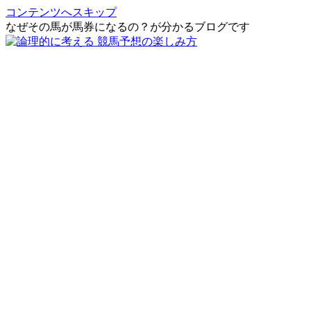
コンテンツへスキップ
なぜその馬が馬券になるの？が分かるブログです