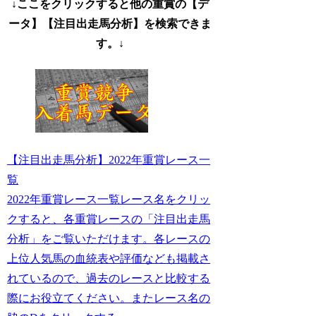
↓ここをクリックすると他の重賞の【デ
ータ】【注目出走馬分析】を検索できま
す。↓
【注目出走馬分析】2022年重賞レース一
覧
2022年重賞レース一覧レース名をクリッ
クすると、各重賞レースの「注目出走馬
分析」をご覧いただけます。各レースの
上位人気馬の血統表や評価なども掲載さ
れているので、過去のレースと比較する
際にお役立てください。またレース名の