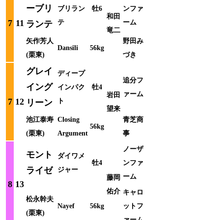
ーブリ
ブリラン
牡6
ンファ
和田
7
11
テ
ーム
ランテ
竜二
矢作芳人
野田み
Dansili
56kg
(栗東)
づき
グレイ
ディープ
追分フ
イング
インパク
牡4
ァーム
岩田
7
12
ト
リーン
望来
池江泰寿
Closing
青芝商
56kg
(栗東)
Argument
事
ノーザ
モント
ダイワメ
牡4
ンファ
ライゼ
ジャー
ーム
藤岡
8
13
佑介
キャロ
松永幹夫
Nayef
56kg
ットフ
(栗東)
ァーム