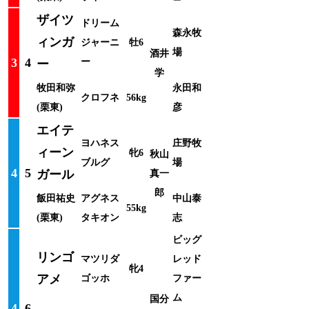
ザイツ
ドリーム
森永牧
ィンガ
ジャーニ
牡6
場
酒井
3
4
ー
ー
学
牧田和弥
永田和
クロフネ
56kg
(栗東)
彦
エイテ
ヨハネス
庄野牧
ィーン
牝6
秋山
ブルグ
場
4
5
ガール
真一
郎
飯田祐史
アグネス
中山泰
55kg
(栗東)
タキオン
志
ビッグ
リンゴ
マツリダ
レッド
牝4
アメ
ゴッホ
ファー
ム
国分
4
6