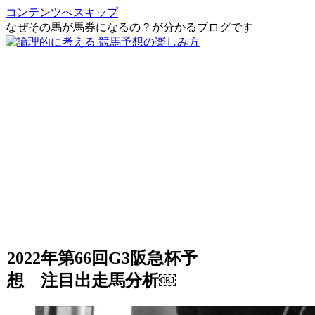
コンテンツへスキップ
なぜその馬が馬券になるの？が分かるブログです
2022年第66回G3阪急杯予
想 注目出走馬分析￼