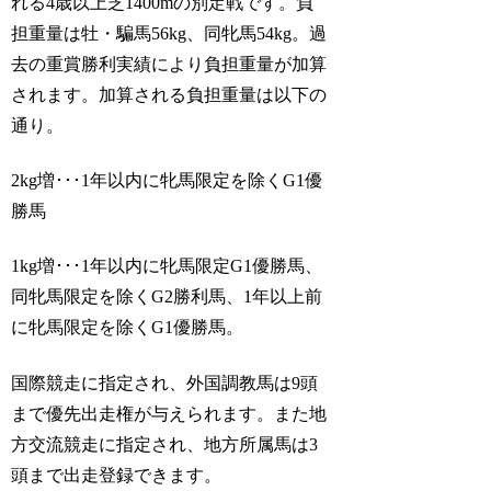
れる4歳以上芝1400mの別定戦です。負
担重量は牡・騙馬56kg、同牝馬54kg。過
去の重賞勝利実績により負担重量が加算
されます。加算される負担重量は以下の
通り。
2kg増･･･1年以内に牝馬限定を除くG1優
勝馬
1kg増･･･1年以内に牝馬限定G1優勝馬、
同牝馬限定を除くG2勝利馬、1年以上前
に牝馬限定を除くG1優勝馬。
国際競走に指定され、外国調教馬は9頭
まで優先出走権が与えられます。また地
方交流競走に指定され、地方所属馬は3
頭まで出走登録できます。