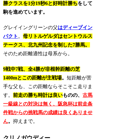
勝クラスを1分19秒6と好時計勝ち
をして
駒を進めています。
グレイイングリーンの父
はディープイン
パクト
。
母リトルゲルダはセントウルス
テークス、北九州記念を制した7勝馬。
そのため距離適性は母系から。
9戦中7戦、全4勝が非根幹距離の芝
1400mとこの距離が主戦場
。
短距離が苦
手な父も、この距離ならそこそこ走りま
す。
前走の勝ち時計は良い
ものの、
古馬
一級線との対決は無く、阪急杯は前走条
件戦からの挑戦馬の成績は良くありませ
ん
。
抑えまで。
クリノガウディー