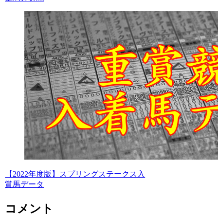
【2022年度版】スプリングステークス入
賞馬データ
コメント