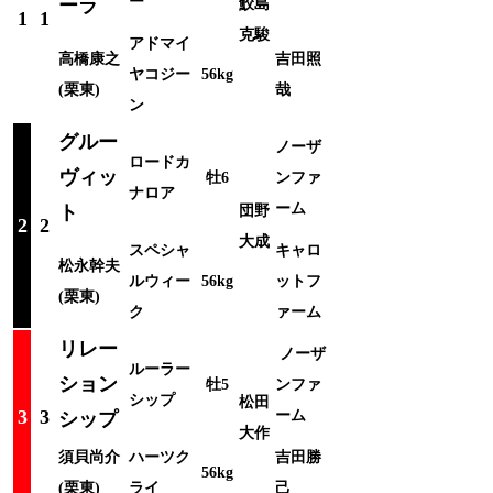
ー
ーラ
鮫島
1
1
克駿
アドマイ
高橋康之
吉田照
ヤコジー
56kg
(栗東)
哉
ン
グルー
ノーザ
ロードカ
ヴィッ
牡6
ンファ
ナロア
ーム
ト
団野
2
2
大成
スペシャ
キャロ
松永幹夫
ルウィー
56kg
ットフ
(栗東)
ク
ァーム
リレー
ノーザ
ルーラー
ション
牡5
ンファ
シップ
松田
3
3
ーム
シップ
大作
須貝尚介
ハーツク
吉田勝
56kg
(栗東)
ライ
己