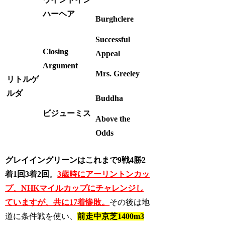
ハーヘア
Burghclere
Successful
Closing
Appeal
Argument
Mrs. Greeley
リトルゲ
ルダ
Buddha
ビジューミス
Above the
Odds
グレイイングリーンはこれまで
9戦4勝2
着1回3着2回
。
3歳時にアーリントンカッ
プ、NHKマイルカップにチャレンジし
ていますが、共に17着惨敗。
その後は地
道に条件戦を使い、
前走中京芝1400m3