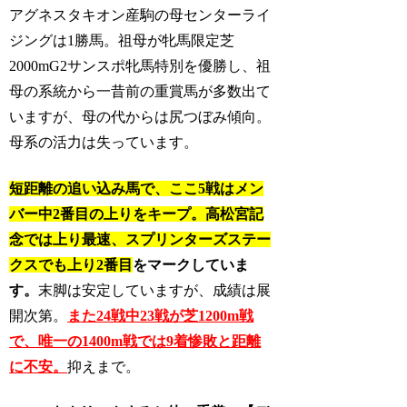
アグネスタキオン産駒の母センターライ
ジングは1勝馬。祖母が牝馬限定芝
2000mG2サンスポ牝馬特別を優勝し、祖
母の系統から一昔前の重賞馬が多数出て
いますが、母の代からは尻つぼみ傾向。
母系の活力は失っています。
短距離の追い込み馬で、ここ5戦はメン
バー中2番目の上りをキープ。高松宮記
念では上り最速、スプリンターズステー
クスでも上り2番目
をマークしていま
す。
末脚は安定していますが、成績は展
開次第。
また24戦中23戦が芝1200m戦
で、唯一の1400m戦では9着惨敗と距離
に不安。
抑えまで。