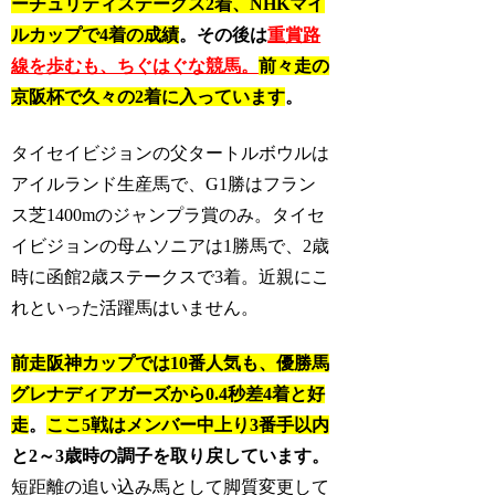
ーチュリティステークス2着、NHKマイ
ルカップで4着の成績
。その後は
重賞路
線を歩むも、ちぐはぐな競馬。
前々走の
京阪杯で久々の2着に入っています
。
タイセイビジョンの父タートルボウルは
アイルランド生産馬で、G1勝はフラン
ス芝1400mのジャンプラ賞のみ。タイセ
イビジョンの母ムソニアは1勝馬で、2歳
時に函館2歳ステークスで3着。近親にこ
れといった活躍馬はいません。
前走阪神カップでは10番人気も、優勝馬
グレナディアガーズから0.4秒差4着と好
走
。
ここ5戦はメンバー中上り3番手以内
と2～3歳時の調子を取り戻しています。
短距離の追い込み馬として脚質変更して