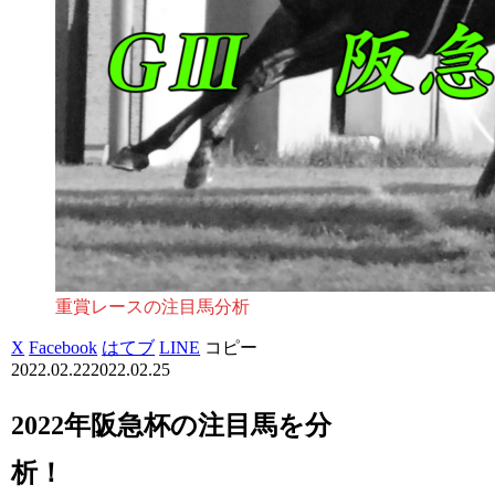
重賞レースの注目馬分析
X
Facebook
はてブ
LINE
コピー
2022.02.22
2022.02.25
2022年阪急杯の注目馬を分
析！