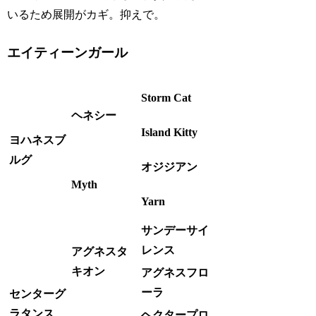
いるため展開がカギ。抑えで。
エイティーンガール
Storm Cat
ヘネシー
Island Kitty
ヨハネスブ
ルグ
オジジアン
Myth
Yarn
サンデーサイ
レンス
アグネスタ
キオン
アグネスフロ
ーラ
センターグ
ラタンス
ヘクタープロ