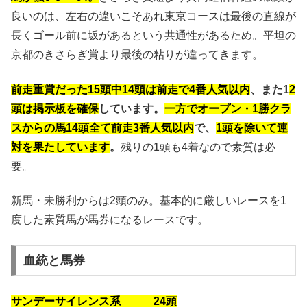
良いのは、左右の違いこそあれ東京コースは最後の直線が
長くゴール前に坂があるという共通性があるため。平坦の
京都のきさらぎ賞より最後の粘りが違ってきます。
前走重賞だった15頭中14頭は前走で4番人気以内
、また1
2
頭は掲示板を確保
しています。
一方でオープン・1勝クラ
スからの馬14頭全て前走3番人気以内
で、
1頭を除いて連
対を果たしています
。
残りの1頭も4着なので素質は必
要。
新馬・未勝利からは2頭のみ。基本的に厳しいレースを1
度した素質馬が馬券になるレースです。
血統と馬券
サンデーサイレンス系 24頭