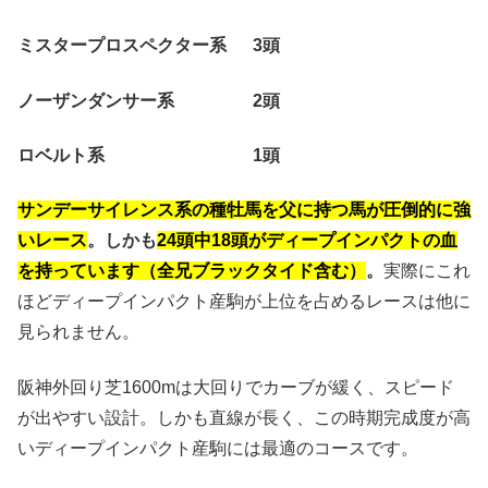
ミスタープロスペクター系 3頭
ノーザンダンサー系 2頭
ロベルト系 1頭
サンデーサイレンス系の種牡馬を父に持つ馬が圧倒的に強
いレース
。しかも
24頭中18頭がディープインパクトの血
を持っています（全兄ブラックタイド含む）
。
実際にこれ
ほどディープインパクト産駒が上位を占めるレースは他に
見られません。
阪神外回り芝1600mは大回りでカーブが緩く、スピード
が出やすい設計。しかも直線が長く、この時期完成度が高
いディープインパクト産駒には最適のコースです。