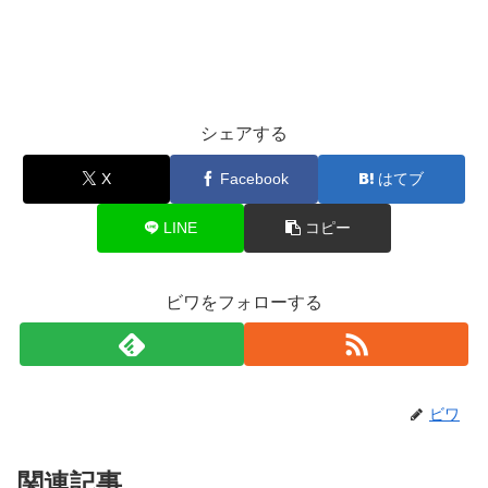
シェアする
X
Facebook
はてブ
LINE
コピー
ビワをフォローする
ビワ
関連記事