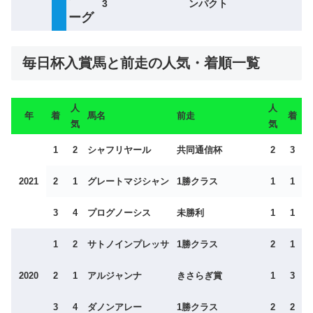
3
ンパクト
ーグ
毎日杯入賞馬と前走の人気・着順一覧
人
人
年
着
馬名
前走
着
気
気
1
2
シャフリヤール
共同通信杯
2
3
2021
2
1
グレートマジシャン
1勝クラス
1
1
3
4
プログノーシス
未勝利
1
1
1
2
サトノインプレッサ
1勝クラス
2
1
2020
2
1
アルジャンナ
きさらぎ賞
1
3
3
4
ダノンアレー
1勝クラス
2
2