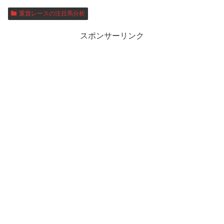
重賞レースの注目馬分析
スポンサーリンク