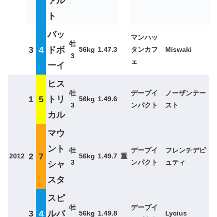
ァル
ト
バッ
マンハッ
牡
3
4
ドボ
56kg
1.47.3
タンカフ
Miswaki
3
ェ
ーイ
ヒス
牡
デープイ
ノーザンテー
1
5
トリ
56kg
1.49.6
3
ンパクト
スト
カル
マウ
ント
牡
デープイ
フレンチデピ
2
7
2012
56kg
1.49.7
重
3
ンパクト
ュティ
シャ
スタ
スピ
牡
デープイ
3
4
ルバ
56kg
1.49.8
Lycius