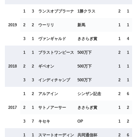
1
3
ランスオブプラーナ
1勝クラス
2
1
2019
2
2
ウーリリ
新馬
1
1
3
1
ヴァンギャルド
きさらぎ賞
1
4
1
1
ブラストワンピース
500万下
2
1
2018
2
2
ギベオン
500万下
1
1
3
3
インディチャンプ
500万下
2
1
1
2
アルアイン
シンザン記念
2
6
2017
2
1
サトノアーサー
きさらぎ賞
1
2
3
7
キセキ
OP
1
2
1
1
スマートオーディン
共同通信杯
2
6