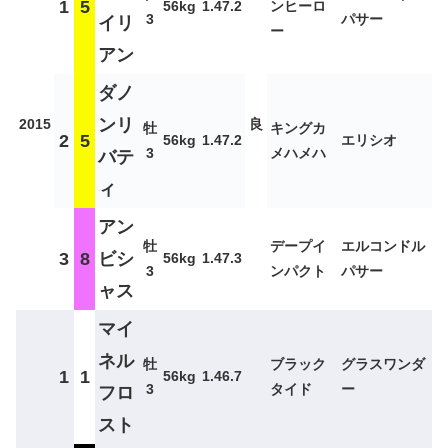
1
5
56kg
1.47.2
ンヒーロ
3
パサー
イリ
ー
アン
ダノ
ンリ
2015
良
牡
キングカ
2
5
56kg
1.47.2
エリシオ
3
メハメハ
バテ
ィ
アン
牡
デープイ
エルコンドル
3
8
ビシ
56kg
1.47.3
3
ンパクト
パサー
ャス
マイ
ネル
牡
ブラック
グラスワンダ
1
1
56kg
1.46.7
3
タイド
ー
フロ
スト