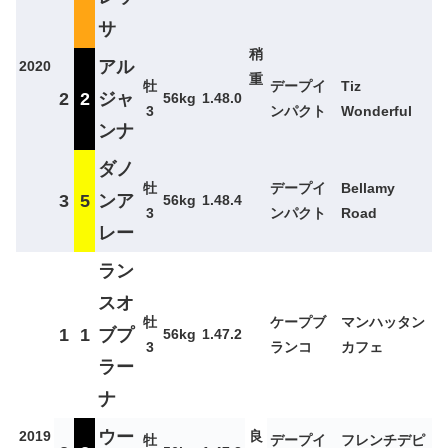
サ
稍
アル
2020
重
牡
デープイ
Tiz
2
2
ジャ
56kg
1.48.0
3
ンパクト
Wonderful
ンナ
ダノ
牡
デープイ
Bellamy
3
5
ンア
56kg
1.48.4
3
ンパクト
Road
レー
ラン
スオ
牡
ケープブ
マンハッタン
1
1
ブプ
56kg
1.47.2
3
ランコ
カフェ
ラー
ナ
ウー
2019
良
牡
デープイ
フレンチデピ