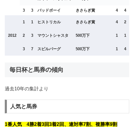
3
3
バッドボーイ
きさらぎ賞
4
4
1
1
ヒストリカル
きさらぎ賞
4
2
2012
2
3
マウントシャスタ
500万下
1
1
3
7
スピルバーグ
500万下
1
4
毎日杯と馬券の傾向
過去10年の集計より
人気と馬券
1番人気 4勝2着3回3着2回、連対率7割、複勝率9割