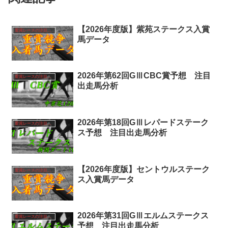
【2026年度版】紫苑ステークス入賞
重賞レースの注目馬分析
馬データ
2026年第62回GⅢCBC賞予想 注目
重賞レースの注目馬分析
出走馬分析
2026年第18回GⅢレパードステーク
重賞レースの注目馬分析
ス予想 注目出走馬分析
【2026年度版】セントウルステーク
重賞レースの注目馬分析
ス入賞馬データ
2026年第31回GⅢエルムステークス
重賞レースの注目馬分析
予想 注目出走馬分析