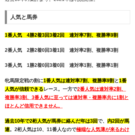
人気と馬券
1番人気 4勝2着3回3着2回 連対率7割、複勝率9割
2番人気 2勝2着0回3着1回 連対率2割、複勝率3割
3番人気 1勝2着0回3着0回 連対率1割、複勝率1割
牝馬限定戦の割に
1番人気は連対率7割、複勝率9割
と
1番
人気が信頼できる
レース。一方で
2番人気は連対率2割、
複勝率3割、3番人気に至っては連対率・複勝率共に1割と
ほとんど信用できません。
過去10年で2桁人気が馬券に絡んだ年は3回
で、
内2回が馬
連
。2桁人気は10、11番人なので
極端な人気薄が来るわけ