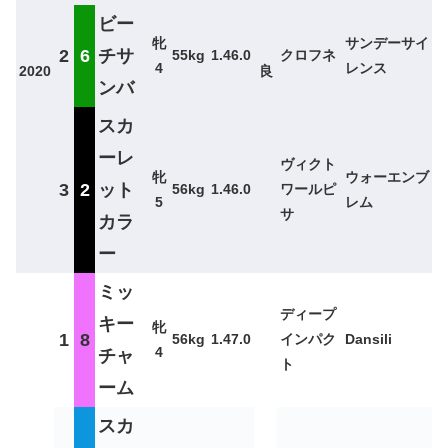
ビー
牝
サンデーサイ
2
6
チサ
55kg
1.46.0
クロフネ
4
レンス
2020
良
ンバ
スカ
ーレ
ヴィクト
牝
ウォーエンブ
3
2
ット
56kg
1.46.0
ワールピ
5
レム
サ
カラ
ー
ミッ
ディープ
キー
牝
1
8
56kg
1.47.0
インパク
Dansili
4
チャ
ト
ーム
スカ