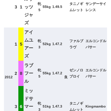
牝
タニノギ
サンデーサイ
3
1
ッツ
55kg
1.49.5
5
ムレット
レンス
ジャ
ズ
アイ
ムユ
牝
ファルブ
エルコンドル
1
5
52kg
1.47.2
3
ラヴ
パサー
アー
ズ
ラブ
牝
ゼンノロ
エルコンドル
2
8
フー
55kg
1.47.2
5
ブロイ
パサー
2012
良
ル
ミッ
ドサ
牝
タニノギ
3
6
マー
51kg
1.47.3
Kingmambo
3
ムレット