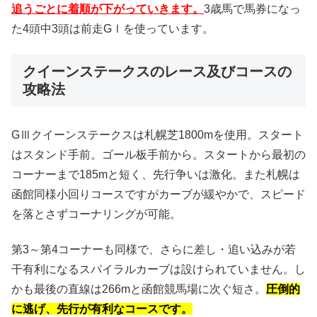
追うごとに着順が下がっていきます。
3歳馬で馬券になっ
た4頭中3頭は前走GⅠを使っています。
クイーンステークスのレース及びコースの
攻略法
GⅢクイーンステークスは札幌芝1800mを使用。スタート
はスタンド手前。ゴール板手前から。スタートから最初の
コーナーまで185mと短く、先行争いは激化。また札幌は
函館同様小回りコースですがカーブが緩やかで、スピード
を落とさずコーナリングが可能。
第3～第4コーナーも同様で、さらに差し・追い込みが若
干有利になるスパイラルカーブは設けられていません。し
かも最後の直線は266mと函館競馬場に次ぐ短さ。
圧倒的
に逃げ、先行が有利なコースです。