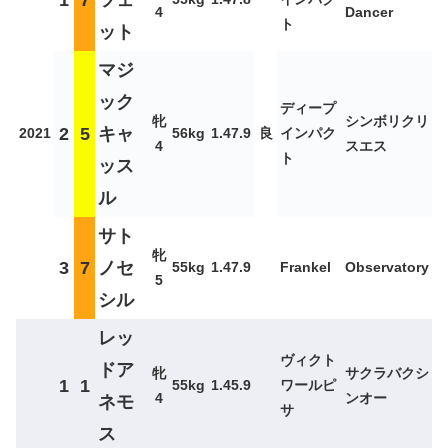
4
Dancer
ト
ット
マジ
ック
ディープ
牝
シンボリクリ
2
5
キャ
2021
56kg
1.47.9
良
インパク
4
スエス
ト
ッス
ル
サト
牝
3
7
ノセ
55kg
1.47.9
Frankel
Observatory
5
シル
レッ
ヴィクト
ドア
牝
サクラバクシ
1
1
55kg
1.45.9
ワールピ
4
ンオー
ネモ
サ
ス