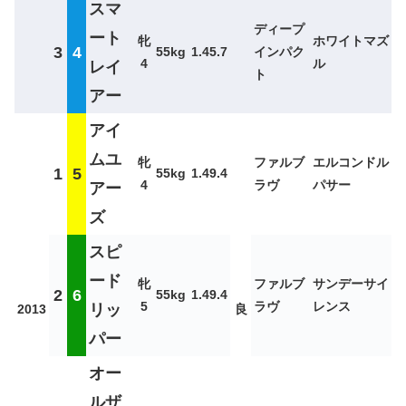
スマ
ディープ
ート
牝
ホワイトマズ
3
4
55kg
1.45.7
インパク
4
ル
レイ
ト
アー
アイ
ムユ
牝
ファルブ
エルコンドル
1
5
55kg
1.49.4
4
ラヴ
パサー
アー
ズ
スピ
ード
牝
ファルブ
サンデーサイ
2
6
55kg
1.49.4
5
ラヴ
レンス
リッ
2013
良
パー
オー
ルザ