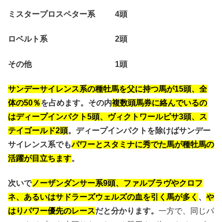
ミスタープロスペター系 4頭
ロベルト系 2頭
その他 1頭
サンデーサイレンス系の種牡馬を父に持つ馬が15頭、全
体の50％
を占めます。その内
複数頭馬券に絡んでいるの
はディープインパクト5頭、ヴィクトワールピサ3頭、ス
テイゴールド2頭
。ディープインパクトを除けばサンデー
サイレンス系でも
パワーとスタミナに秀でた馬が種牡馬の
活躍が目立ちます
。
次いで
ノーザンダンサー系9頭、ファルブラヴやクロフ
ネ、あるいはサドラーズウェルズの血を引く馬が多く
、
や
はりパワー優先のレース
だと分かります。
一方で、同じパ