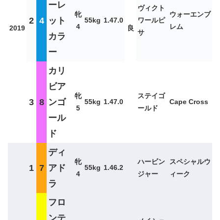
ーレ
ヴィクト
牝
ウォーエンブ
2
4
ット
55kg
1.47.0
ワールピ
4
レム
2019
良
サ
カラ
ー
カリ
ビア
牝
ステイゴ
3
8
ンゴ
55kg
1.47.0
Cape Cross
5
ールド
ール
ド
ディ
牝
ハービン
スペシャルウ
1
7
アド
55kg
1.46.2
4
ジャー
ィーク
ラ
フロ
ンテ