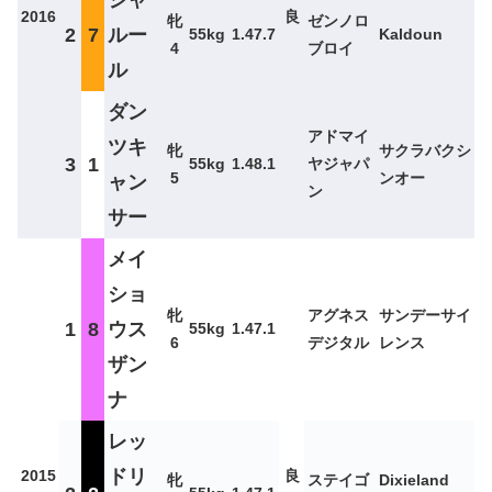
2016
良
牝
ゼンノロ
2
7
ルー
55kg
1.47.7
Kaldoun
4
ブロイ
ル
ダン
アドマイ
ツキ
牝
サクラバクシ
3
1
55kg
1.48.1
ヤジャパ
5
ンオー
ャン
ン
サー
メイ
ショ
牝
アグネス
サンデーサイ
1
8
ウス
55kg
1.47.1
6
デジタル
レンス
ザン
ナ
レッ
ドリ
2015
良
牝
ステイゴ
Dixieland