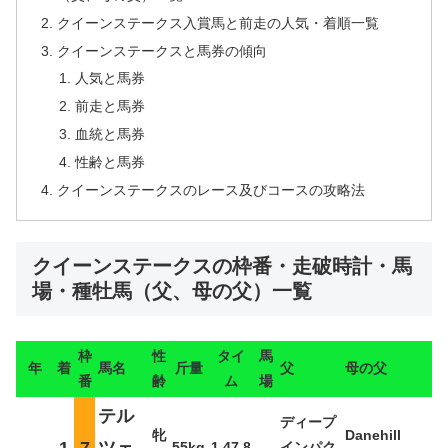
クイーンステークス入賞馬と前走の人気・着順一覧
クイーンステークスと馬券の傾向
人気と馬券
前走と馬券
血統と馬券
性齢と馬券
クイーンステークスのレース及びコースの攻略法
クイーンステークスの枠番・走破時計・馬
場・種牡馬（父、母の父）一覧
枠
性
タイ
馬
年
着
馬名
斤量
父
母の父
番
齢
ム
場
テル
ディープ
牝
Danehill
1
7
ツェ
55kg
1.47.8
インパク