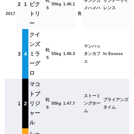
牝
キングカ
サンデーサイ
2
1
ビク
55kg
1.46.1
5
メハメハ
レンス
トリ
2017
良
ー
クイ
ンズ
マンハッ
牝
3
4
ミラ
55kg
1.46.3
タンカフ
In Excess
5
ェ
ーグ
ロ
マコ
トブ
ストーミ
牝
ブライアンズ
1
2
リジ
55kg
1.47.7
ングホー
6
タイム
ム
ャー
ル
シャ