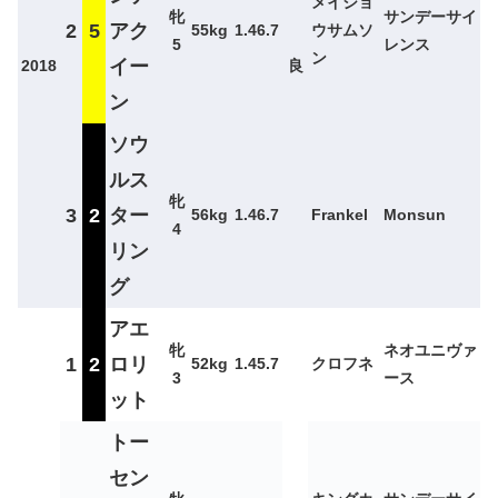
メイショ
牝
サンデーサイ
2
5
アク
55kg
1.46.7
ウサムソ
5
レンス
ン
イー
2018
良
ン
ソウ
ルス
牝
3
2
ター
56kg
1.46.7
Frankel
Monsun
4
リン
グ
アエ
牝
ネオユニヴァ
1
2
ロリ
52kg
1.45.7
クロフネ
3
ース
ット
トー
セン