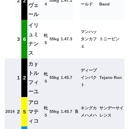
2
2
55kg
1.47.1
4
ールド
Band
ヴェ
ール
イリ
マンハッ
ュミ
牝
3
6
55kg
1.47.3
タンカフ
トニービン
5
ナン
ェ
ス
カｙ
ディープ
トル
牝
1
2
55kg
1.45.7
インパク
Tejano Run
5
フィ
ト
ーユ
アロ
牝
キングカ
サンデーサイ
2
5
マテ
2014
55kg
1.45.7
良
5
メハメハ
レンス
ィコ