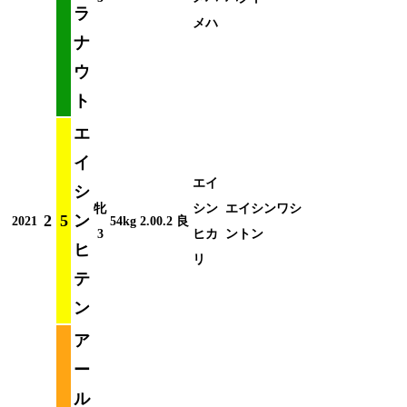
ラ
メハ
ナ
ウ
ト
エ
イ
エイ
シ
牝
シン
エイシンワシ
2
5
ン
2021
54kg
2.00.2
良
3
ヒカ
ントン
ヒ
リ
テ
ン
ア
ー
ル