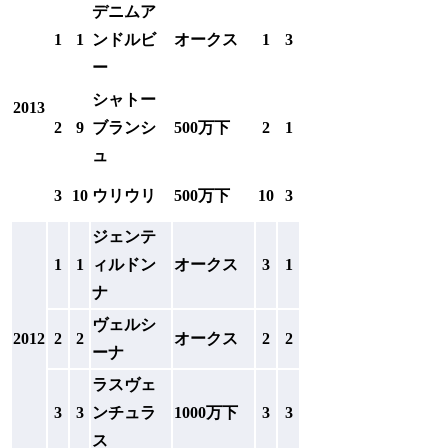
デニムア
1
1
ンドルビ
オークス
1
3
ー
シャトー
2013
2
9
ブランシ
500万下
2
1
ュ
3
10
ウリウリ
500万下
10
3
ジェンテ
1
1
ィルドン
オークス
3
1
ナ
ヴェルシ
2012
2
2
オークス
2
2
ーナ
ラスヴェ
3
3
ンチュラ
1000万下
3
3
ス