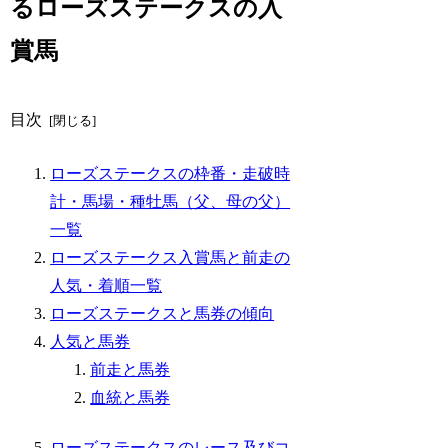
るローズステークスの入
賞馬
目次
ローズステークスの枠番・走破時
計・馬場・種牡馬（父、母の父）
一覧
ローズステークス入賞馬と前走の
人気・着順一覧
ローズステークスと馬券の傾向
人気と馬券
前走と馬券
血統と馬券
ローズステークスのレース及びコ