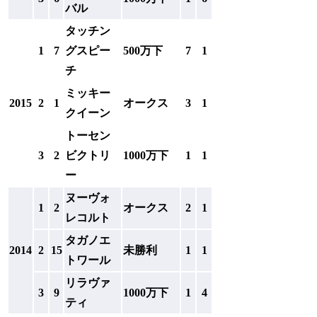
バル
タッチン
1
7
グスピー
500万下
7
1
チ
ミッキー
2015
2
1
オークス
3
1
クイーン
トーセン
3
2
ビクトリ
1000万下
1
1
ー
ヌーヴォ
1
2
オークス
2
1
レコルト
タガノエ
2014
2
15
未勝利
1
1
トワール
リラヴァ
3
9
1000万下
1
4
ティ