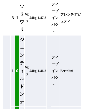
ディ
ウ
ープ
リ
牝
フレンチデピ
3
1
54kg
1.47.8
イン
ウ
3
ュティ
パク
リ
ト
ジ
ェ
ン
ディ
テ
ープ
牝
1
6
ィ
54kg
1.46.8
イン
Bertolini
3
パク
ル
ト
ド
ン
ナ