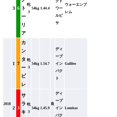
クト
牝
ウォーエンブ
3
6
ト
54kg
1.44.4
ワー
3
レム
ルピ
ー
サ
リ
ア
カ
ディ
ン
ープ
タ
牝
1
7
54kg
1.54.7
イン
Galileo
ー
3
パク
ビ
ト
レ
ディ
サ
ープ
ラ
2018
良
牝
2
3
54kg
1.45.9
イン
Lomitas
キ
3
パク