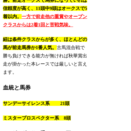
勝。前走オークスで馬券になっていれば
信頼度が高く、11頭中9頭はオークスで5
着以内。
一方で前走他の重賞やオープン
クラスからは2着1回と苦戦気味。
紐は条件クラスからが多く、ほとんどの
馬が前走馬券か1番人気。
古馬混合戦で
勝ち負けできる能力が無ければ秋華賞出
走が掛かった本レースでは厳しいと言え
ます。
血統と馬券
サンデーサイレンス系 21頭
ミスタープロスペクター系 8頭