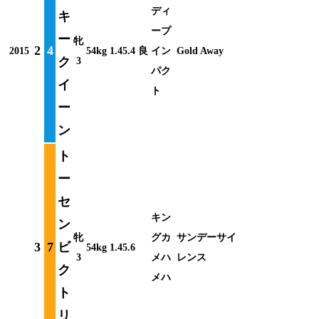
ディ
キ
ープ
ー
牝
2
4
2015
54kg
1.45.4
良
イン
Gold Away
ク
3
パク
イ
ト
ー
ン
ト
ー
セ
キン
ン
牝
グカ
サンデーサイ
3
7
ビ
54kg
1.45.6
3
メハ
レンス
ク
メハ
ト
リ