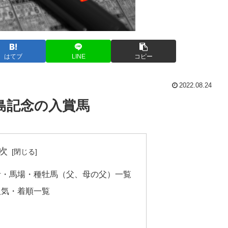
はてブ
LINE
コピー
2022.08.24
島記念の入賞馬
次
計・馬場・種牡馬（父、母の父）一覧
人気・着順一覧