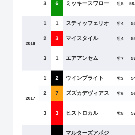
3
6
ミッキースワロー
牡5
58
1
1
スティッフェリオ
牡4
5
2
3
マイスタイル
牡4
5
2018
3
1
エアアンセム
牡7
5
1
2
ウインブライト
牡3
5
2
7
ズズカデヴィアス
牡6
5
2017
3
3
ヒストロカル
牡8
5
マルターズアポジ