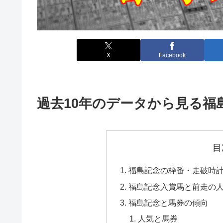
X
Facebook
過去10年のデータから見る福
目
福島記念の枠番・走破時
福島記念入賞馬と前走の
福島記念と馬券の傾向
人気と馬券