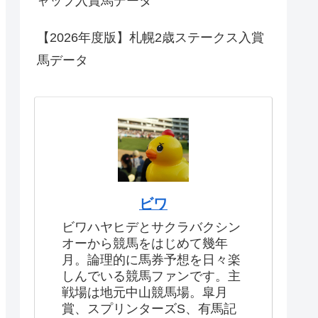
ャップ入賞馬データ
【2026年度版】札幌2歳ステークス入賞
馬データ
ビワ
ビワハヤヒデとサクラバクシン
オーから競馬をはじめて幾年
月。論理的に馬券予想を日々楽
しんでいる競馬ファンです。主
戦場は地元中山競馬場。皐月
賞、スプリンターズS、有馬記