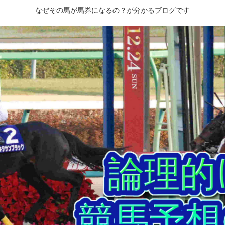
なぜその馬が馬券になるの？が分かるブログです