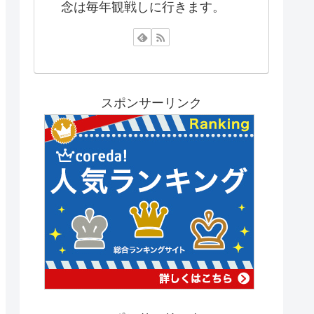
念は毎年観戦しに行きます。
スポンサーリンク