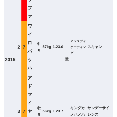
フ
ァ
ワ
イ
アジュディ
ロ
牡
2
7
57kg
1.23.6
スキャン
ケーティン
6
バ
グ
2015
ッ
重
ハ
ア
ド
マ
イ
牡
キングカ
サンデーサイ
3
7
ヤ
56kg
1.23.7
8
メハメハ
レンス