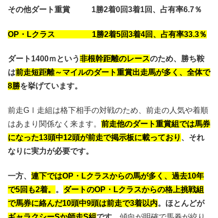
その他ダート重賞 1勝2着0回3着1回、占有率6.7％
OP・Lクラス 1勝2着5回3着4回、占有率33.3％
ダート1400ｍという
非根幹距離のレース
のため、勝ち鞍
は
前走短距離～マイルのダート重賞出走馬が多く
、全体で
8勝
を挙げています。
前走GⅠ走組は格下相手の対戦のため、前走の人気や着順
はあまり関係なく来ます。
前走他のダート重賞組では馬券
になった13頭中12頭が前走で掲示板に載っており
、それ
なりに実力が必要です。
一方、
連下ではOP・Lクラスからの馬が多く、過去10年
で5回も2着。
。
ダートのOP・Lクラスからの格上挑戦組
で馬券に絡んだ10頭中9頭は前走で3着以内
。ほとんどが
ギャラクシーSか師走S組
です。
傾向が明確で馬券が絞り