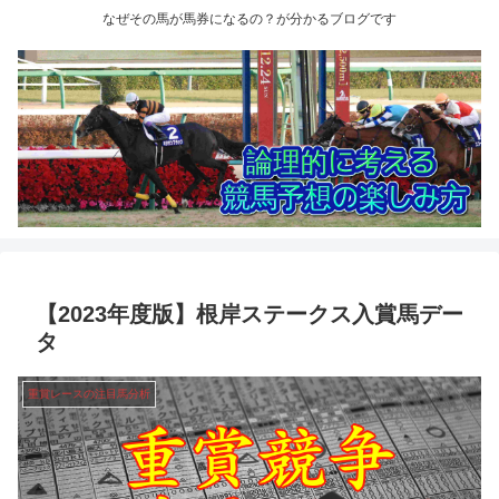
なぜその馬が馬券になるの？が分かるブログです
【2023年度版】根岸ステークス入賞馬デー
タ
重賞レースの注目馬分析