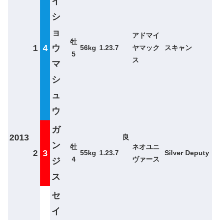
イ
シ
ョ
アドマイ
牡
1
4
ウ
56kg
1.23.7
ヤマック
スキャン
5
ス
マ
シ
ュ
ウ
ガ
2013
良
ン
牡
ネオユニ
2
3
55kg
1.23.7
Silver Deputy
4
ヴァース
ジ
ス
セ
イ