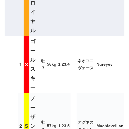
ロ
イ
ヤ
ル
ゴ
ー
ル
牡
ネオユニ
1
3
56kg
1.23.4
Nureyev
7
ヴァース
ス
キ
ー
ノ
ー
ザ
牡
アグネス
2
5
ン
57kg
1.23.5
Machiavellian