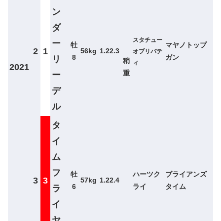
ン
ダ
スタチュー
ー
牡
マヤノトップ
2
1
56kg
1.22.3
オブリバテ
8
ガン
リ
稍
ィ
2021
重
ー
デ
ル
タ
イ
ム
フ
牡
ハーツク
ブライアンズ
3
3
57kg
1.22.4
6
ライ
タイム
ラ
イ
ヤ