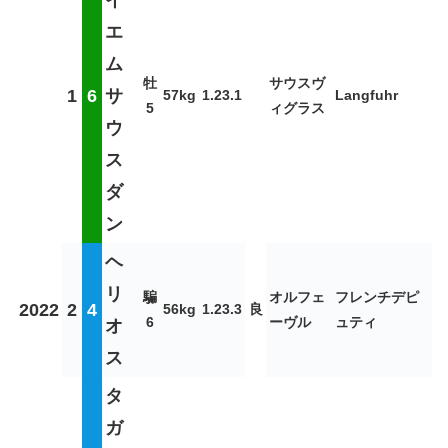
エ
ム
牡
サウスヴ
1
6
サ
57kg
1.23.1
Langfuhr
5
ィグラス
ウ
ス
ダ
ン
ヘ
リ
騙
オルフェ
フレンチデピ
2022
2
4
56kg
1.23.3
良
6
ーヴル
ュティ
オ
ス
タ
ガ