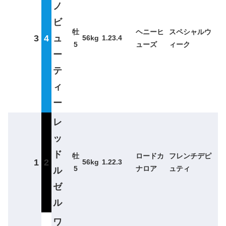
ノ
ビ
牡
ヘニーヒ
スペシャルウ
3
4
ュ
56kg
1.23.4
5
ューズ
ィーク
ー
テ
ィ
ー
レ
ッ
ド
牡
ロードカ
フレンチデピ
1
2
56kg
1.22.3
5
ナロア
ュティ
ル
ゼ
ル
ワ