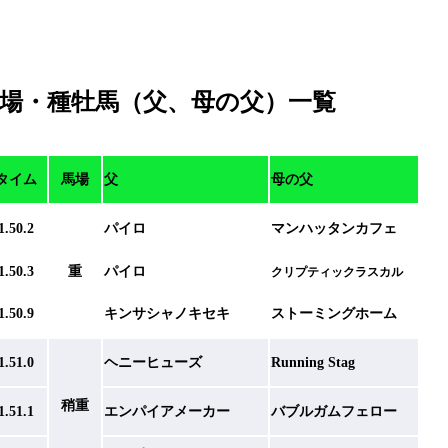
場・種牡馬（父、母の父）一覧
タイム
馬場
父
母の父
1.50.2
パイロ
マンハッタンカフェ
1.50.3
重
パイロ
クリプティックラスカル
1.50.9
キンサシャノキセキ
ストーミングホーム
1.51.0
ヘニーヒューズ
Running Stag
稍重
1.51.1
エンパイアメーカー
バブルガムフェロー