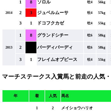
1
8
ソロル
牡4
56kg
2
3
ジュベルムーサ
2014
牡4
57kg
3
1
ドコフクカゼ
牡4
55kg
1
8
グランドシチー
牡6
58kg
2
バーディバーディ
2013
牡6
58kg
3
1
フレイムオブピース
牡4
55kg
マーチステークス入賞馬と前走の人気・
年
着
人気
馬名
1
2
メイショウハリオ