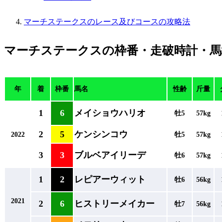
マーチステークスのレース及びコースの攻略法
マーチステークスの枠番・走破時計・馬
年
着
枠番
馬名
性齢
斤量
1
6
メイショウハリオ
牡5
57kg
2
5
ケンシンコウ
2022
牡5
57kg
3
3
ブルベアイリーデ
牡6
57kg
1
2
レピアーウィット
牡6
56kg
2021
2
6
ヒストリーメイカー
牡7
56kg