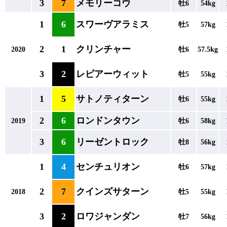
3
7
メモリーコウ
牡6
54kg
1
6
スワーヴアラミス
牡5
57kg
2
1
クリンチャー
2020
牡6
57.5kg
3
2
レピアーウィット
牡5
55kg
1
5
サトノティターン
牡6
55kg
2
6
ロンドンタウン
2019
牡6
58kg
3
6
リーゼントロック
牡8
56kg
1
4
センチュリオン
牡6
57kg
2
7
クインズサターン
2018
牡5
55kg
3
2
ロワジャンダン
牡7
56kg