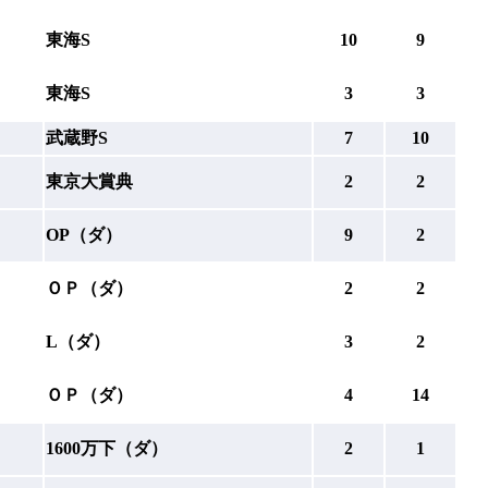
東海S
10
9
東海S
3
3
武蔵野S
7
10
東京大賞典
2
2
OP（ダ）
9
2
ＯＰ（ダ）
2
2
L（ダ）
3
2
ＯＰ（ダ）
4
14
1600万下（ダ）
2
1