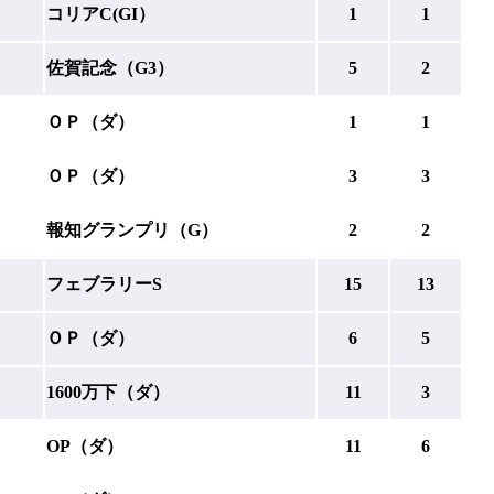
コリアC(GI）
1
1
佐賀記念（G3）
5
2
ＯＰ（ダ）
1
1
ＯＰ（ダ）
3
3
報知グランプリ（G）
2
2
フェブラリーS
15
13
ＯＰ（ダ）
6
5
1600万下（ダ）
11
3
OP（ダ）
11
6