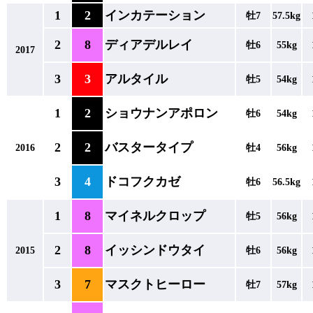
1
2
インカテーション
牡7
57.5kg
2
8
ディアデルレイ
牡6
55kg
2017
3
3
アルタイル
牡5
54kg
1
2
ショウナンアポロン
牡6
54kg
2
2
バスタータイプ
2016
牡4
56kg
3
4
ドコフクカゼ
牡6
56.5kg
1
8
マイネルクロップ
牡5
56kg
2
8
イッシンドウタイ
2015
牡6
56kg
3
7
マスクトヒーロー
牡7
57kg