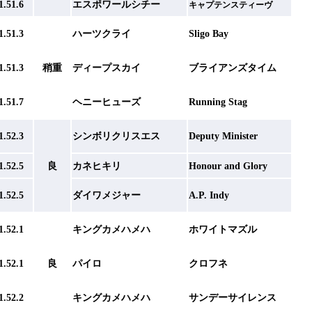
1.51.6
エスポワールシチー
キャプテンスティーヴ
1.51.3
ハーツクライ
Sligo Bay
1.51.3
稍重
ディープスカイ
ブライアンズタイム
1.51.7
ヘニーヒューズ
Running Stag
1.52.3
シンボリクリスエス
Deputy Minister
1.52.5
良
カネヒキリ
Honour and Glory
1.52.5
ダイワメジャー
A.P. Indy
1.52.1
キングカメハメハ
ホワイトマズル
1.52.1
良
パイロ
クロフネ
1.52.2
キングカメハメハ
サンデーサイレンス