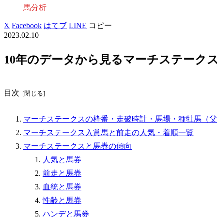
馬分析
X
Facebook
はてブ
LINE
コピー
2023.02.10
10年のデータから見るマーチステーク
目次
マーチステークスの枠番・走破時計・馬場・種牡馬（父
マーチステークス入賞馬と前走の人気・着順一覧
マーチステークスと馬券の傾向
人気と馬券
前走と馬券
血統と馬券
性齢と馬券
ハンデと馬券