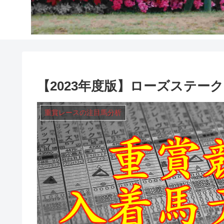
【2023年度版】ローズステー
重賞レースの注目馬分析