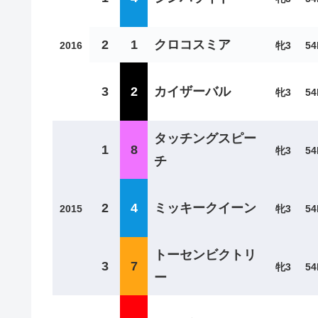
2
1
クロコスミア
2016
牝3
54
3
2
カイザーバル
牝3
54
タッチングスピー
1
8
牝3
54
チ
2
4
ミッキークイーン
2015
牝3
54
トーセンビクトリ
3
7
牝3
54
ー