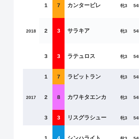
1
7
カンタービレ
牝3
54
2
3
サラキア
2018
牝3
54
3
3
ラテュロス
牝3
54
1
7
ラビットラン
牝3
54
2
8
カワキタエンカ
2017
牝3
54
3
3
リスグラシュー
牝3
54
1
4
シンハライト
牝3
54