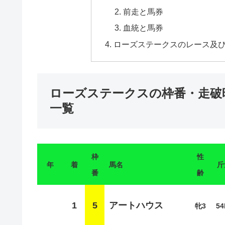
前走と馬券
血統と馬券
ローズステークスのレース及
ローズステークスの枠番・走破
一覧
枠
性
年
着
馬名
斤
番
齢
1
5
アートハウス
牝3
54