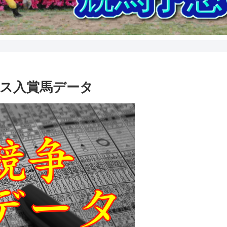
クス入賞馬データ