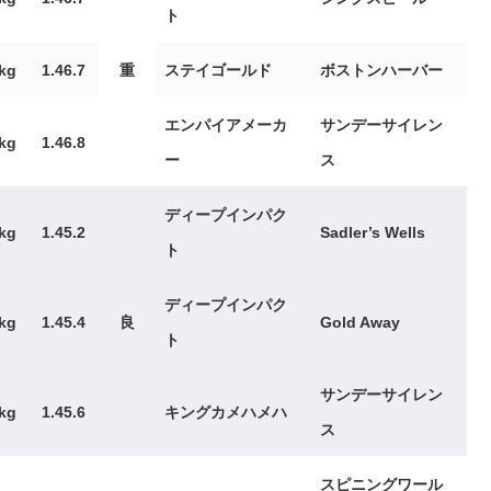
ト
kg
1.46.7
重
ステイゴールド
ボストンハーバー
エンパイアメーカ
サンデーサイレン
kg
1.46.8
ー
ス
ディープインパク
kg
1.45.2
Sadler’s Wells
ト
ディープインパク
kg
1.45.4
良
Gold Away
ト
サンデーサイレン
kg
1.45.6
キングカメハメハ
ス
スピニングワール