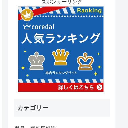
スポンサーリンク
カテゴリー