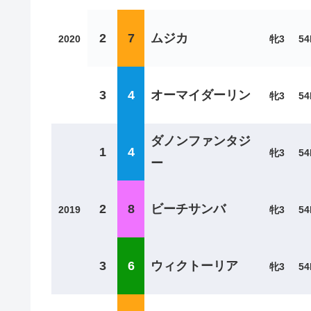
2
7
ムジカ
2020
牝3
54
3
4
オーマイダーリン
牝3
54
ダノンファンタジ
1
4
牝3
54
ー
2
8
ビーチサンバ
2019
牝3
54
3
6
ウィクトーリア
牝3
54