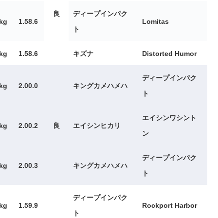
良
ディープインパク
kg
1.58.6
Lomitas
ト
kg
1.58.6
キズナ
Distorted Humor
ディープインパク
kg
2.00.0
キングカメハメハ
ト
エイシンワシント
kg
2.00.2
良
エイシンヒカリ
ン
ディープインパク
kg
2.00.3
キングカメハメハ
ト
ディープインパク
kg
1.59.9
Rockport Harbor
ト