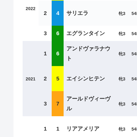
2022
2
4
サリエラ
牝3
54
3
6
エグランタイン
牝3
54
アンドヴァラナウ
1
6
牝3
54
ト
2
5
エイシンヒテン
2021
牝3
54
アールドヴィーヴ
3
7
牝3
54
ル
1
1
リアアメリア
牝3
54