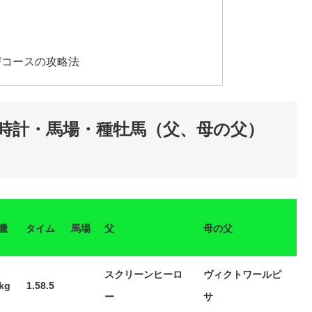
びコースの攻略法
時計・馬場・種牡馬（父、母の父）
量
タイム
馬場
父
母の父
スクリーンヒーロ
ヴィクトワールピ
kg
1.58.5
ー
サ