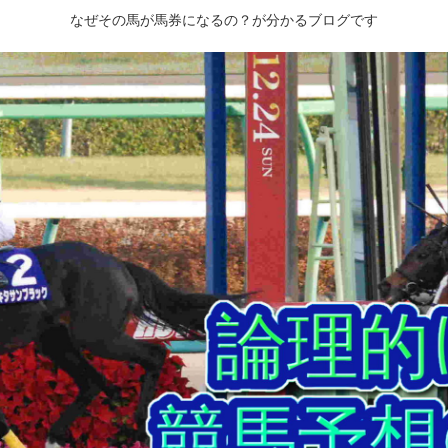
なぜその馬が馬券になるの？が分かるブログです