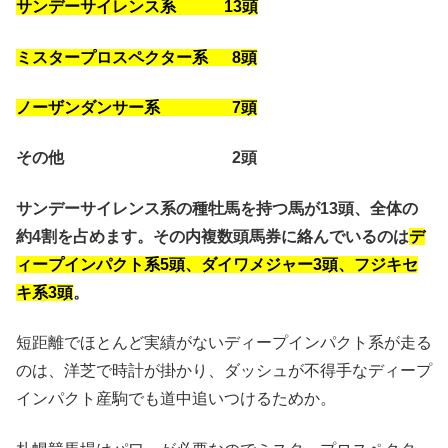
サンデーサイレンス系 13頭
ミスタープロスペクター系 8頭
ノーザンダンサー系 7頭
その他 2頭
サンデーサイレンス系の種牡馬を持つ馬が13頭、全体の
約4割を占めます。その内複数頭馬券に絡んでいるのは
デ
ィープインパクト系5頭、ダイワメジャー3頭、フジキセ
キ系3頭
。
短距離でほとんど実績がないディープインパクト系が走る
のは、洋芝で時計が掛かり、ダッシュが不得手なディープ
インパクト産駒でも道中追いつけるためか。