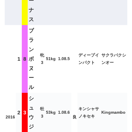
ー
ナ
ス
ブ
ラ
ン
牝
ディープイ
サクラバクシ
1
8
ボ
51kg
1.08.5
3
ンパクト
ンオー
ヌ
ー
ル
シ
ュ
牡
キンシャサ
2
3
53kg
1.08.6
Kingmambo
3
ノキセキ
ウ
2016
良
ジ