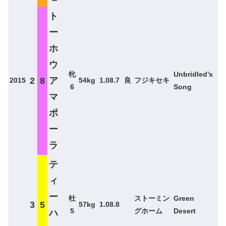
ト
ー
ホ
ウ
牝
Unbridled’s
2
8
ア
2015
54kg
1.08.7
良
フジキセキ
6
Song
マ
ポ
ー
ラ
テ
ィ
ー
牡
ストーミン
Green
3
5
57kg
1.08.8
5
グホーム
Desert
ハ