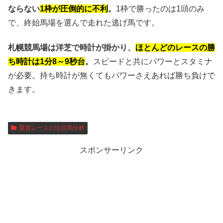
ならない
1枠が圧倒的に不利
。
1枠で勝ったのは1頭のみ
で、終始馬場を選んで走れた逃げ馬です。
札幌競馬場は洋芝で時計が掛かり、
ほとんどのレースの勝
ち時計は1分8～9秒台
。
スピードと共にパワーとスタミナ
が必要。持ち時計が無くてもパワーさえあれば勝ち負けで
きます。
重賞レースの注目馬分析
スポンサーリンク