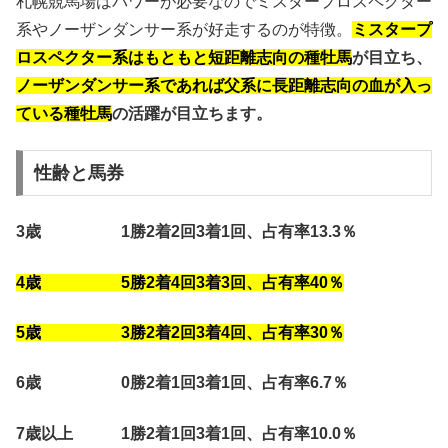
札幌競馬場はパワーが必要なのでミスタープロスペクター
系やノーザンダンサー系が好走するのが特徴。
ミスタープ
ロスペクター系はもともと短距離志向の種牡馬
が目立ち、
ノーザンダンサー系であれば父系に長距離志向の血が入っ
ている種牡馬
の活躍が目立ちます。
性齢と馬券
3歳 1勝2着2回3着1回、占有率13.3％
4歳 5勝2着4回3着3回、占有率40％
5歳 3勝2着2回3着4回、占有率30％
6歳 0勝2着1回3着1回、占有率6.7％
7歳以上 1勝2着1回3着1回、占有率10.0％