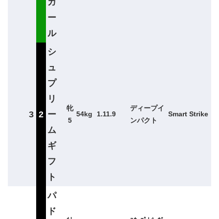
ガ
ー
ル
シ
ュ
プ
リ
牝
ディープイ
3
2
ー
54kg
1.11.9
Smart Strike
5
ンパクト
ム
ギ
フ
ト
パ
ド