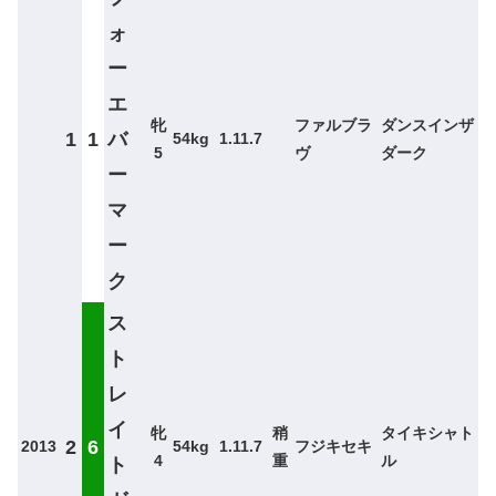
ォ
ー
エ
牝
ファルブラ
ダンスインザ
1
1
バ
54kg
1.11.7
5
ヴ
ダーク
ー
マ
ー
ク
ス
ト
レ
イ
牝
稍
タイキシャト
2
6
2013
54kg
1.11.7
フジキセキ
4
重
ル
ト