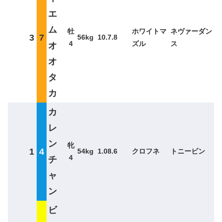
エ
ム
牡
ホワイトマ
ネヴァーダン
3
7
56kg
10.7.8
4
ズル
ス
オ
オ
タ
カ
カ
レ
ン
牝
1
4
54kg
1.08.6
クロフネ
トニービン
4
チ
ャ
ン
ビ