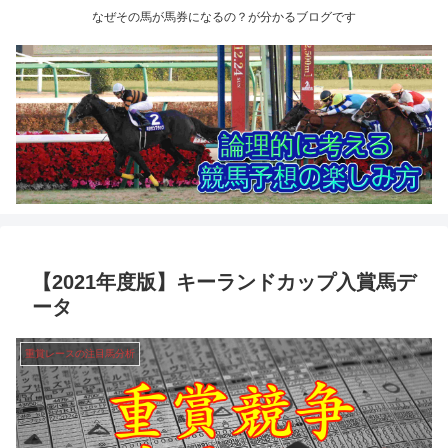
なぜその馬が馬券になるの？が分かるブログです
【2021年度版】キーランドカップ入賞馬デ
ータ
重賞レースの注目馬分析