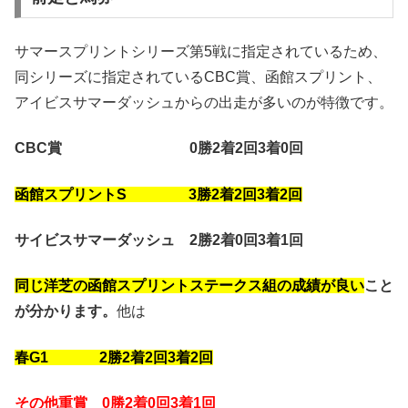
サマースプリントシリーズ第5戦に指定されているため、
同シリーズに指定されているCBC賞、函館スプリント、
アイビスサマーダッシュからの出走が多いのが特徴です。
CBC賞 0勝2着2回3着0回
函館スプリントS 3勝2着2回3着2回
サイビスサマーダッシュ 2勝2着0回3着1回
同じ洋芝の函館スプリントステークス組の成績
が良い
こと
が分かります。
他は
春G1 2勝2着2回3着2回
その他重賞 0勝2着0回3着1回