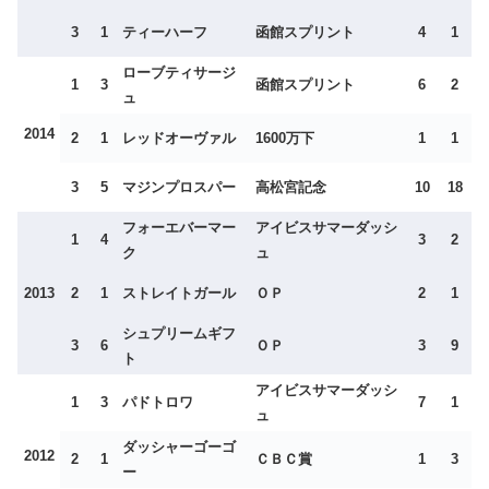
3
1
ティーハーフ
函館スプリント
4
1
ローブティサージ
1
3
函館スプリント
6
2
ュ
2014
2
1
レッドオーヴァル
1600万下
1
1
3
5
マジンプロスパー
高松宮記念
10
18
フォーエバーマー
アイビスサマーダッシ
1
4
3
2
ク
ュ
2013
2
1
ストレイトガール
ＯＰ
2
1
シュプリームギフ
3
6
ＯＰ
3
9
ト
アイビスサマーダッシ
1
3
パドトロワ
7
1
ュ
ダッシャーゴーゴ
2012
2
1
ＣＢＣ賞
1
3
ー