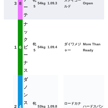
牝
ステイゴー
3
8
54kg
1.09.3
Orpen
5
ルド
ー
テ
ナ
ッ
ク
牝
ダイワメジ
More Than
1
6
ビ
54kg
1.09.4
5
ャー
Ready
ー
ナ
ス
ダ
ノ
ン
ス
牝
ロードカナ
2
4
53kg
1.09.8
ハードスパン