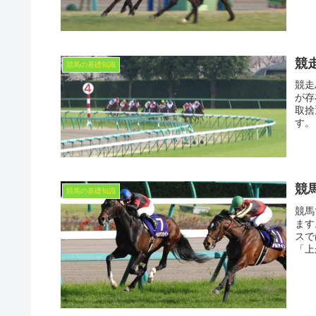
競
競馬の基礎知識
競走
が存
取捨
す。
競
競馬の基礎知識
競馬
ます
スで
「上