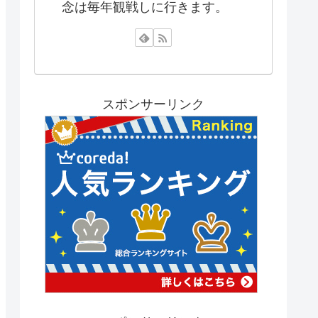
念は毎年観戦しに行きます。
スポンサーリンク