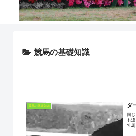
競馬の基礎知識
ダ
競馬の基礎知識
同じ
も違
牡馬