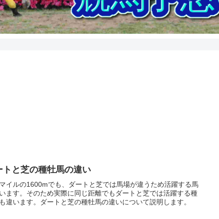
ートと芝の種牡馬の違い
マイルの1600mでも、ダートと芝では馬場が違うため活躍する馬
います。そのため実際に同じ距離でもダートと芝では活躍する種
も違います。ダートと芝の種牡馬の違いについて説明します。