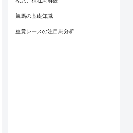
私見、種牡馬解説
競馬の基礎知識
重賞レースの注目馬分析