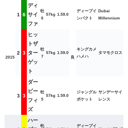
ディ
牡
ディープイ
Dubai
1
6
サイ
57kg
1.59.0
6
ンパクト
Millennium
ファ
ヒッ
トザ
牡
キングカメ
2
3
ター
57kg
1.59.0
タマモクロス
7
ハメハ
2015
良
ゲッ
ト
ダー
ビー
牡
ジャングル
サンデーサイ
3
3
57kg
1.59.0
5
ポケット
レンス
フィ
ズ
ハー
牝
ディープイ