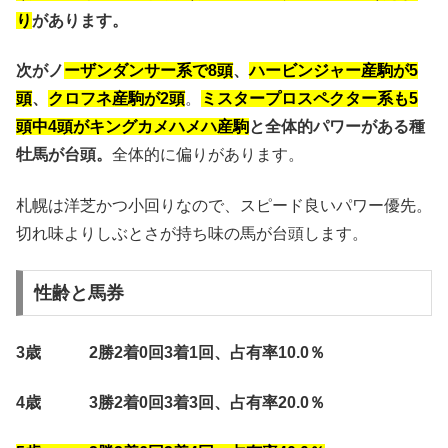
り
があります。
次がノ
ーザンダンサー系で8頭
、
ハービンジャー産駒が5
頭
、
クロフネ産駒が2頭
。
ミスタープロスペクター系も5
頭中4頭がキングカメハメハ産駒
と全体的パワーがある種
牡馬が台頭。
全体的に偏りがあります。
札幌は洋芝かつ小回りなので、スピード良いパワー優先。
切れ味よりしぶとさが持ち味の馬が台頭します。
性齢と馬券
3歳 2勝2着0回3着1回、占有率10.0％
4歳 3勝2着0回3着3回、占有率20.0％