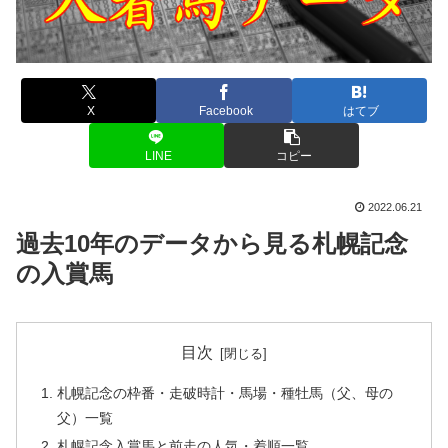
X
Facebook
はてブ
LINE
コピー
2022.06.21
過去10年のデータから見る札幌記念
の入賞馬
目次
札幌記念の枠番・走破時計・馬場・種牡馬（父、母の
父）一覧
札幌記念入賞馬と前走の人気・着順一覧