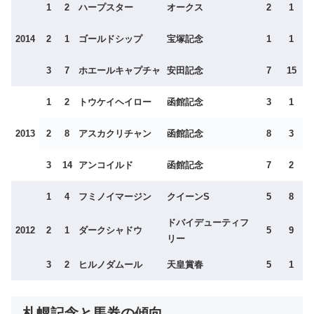
1
2
ハープスター
オークス
2
1
2014
2
1
ゴールドシップ
宝塚記念
1
1
3
7
ホエールキャプチャ
安田記念
7
15
1
2
トウケイヘイロー
函館記念
3
1
2013
2
8
アスカクリチャン
函館記念
8
3
3
14
アンコイルド
函館記念
7
2
1
4
フミノイマージン
クイーンS
5
8
ドバイデューティフ
2012
2
1
ダークシャドウ
5
9
リー
3
2
ヒルノダムール
天皇賞春
5
1
札幌記念と馬券の傾向