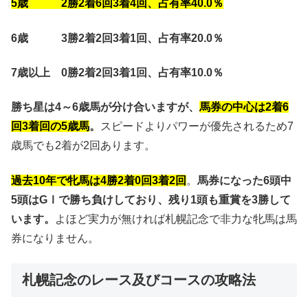
5歳 2勝2着6回3着4回、占有率40.0％
6歳 3勝2着2回3着1回、占有率20.0％
7歳以上 0勝2着2回3着1回、占有率10.0％
勝ち星は4～6歳馬が分け合いますが、
馬券の中心は2着6
回3着回の5歳馬
。
スピードよりパワーが優先されるため7
歳馬でも2着が2回あります。
過去10年で牝馬は4勝2着0回3着2回
。
馬券になった6頭中
5頭はGⅠで勝ち負けしており、残り1頭も重賞を3勝して
います。
よほど実力が無ければ札幌記念で非力な牝馬は馬
券になりません。
札幌記念のレース及びコースの攻略法