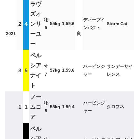
ラヴ
ズオ
牝
ディープイ
2
4
ンリ
55kg
1.59.6
Storm Cat
5
ンパクト
ーユ
2021
良
ー
ペル
シア
牡
ハービンジ
サンデーサイ
3
5
57kg
1.59.6
7
ャー
レンス
ナイ
ト
ノー
牝
ハービンジ
1
1
ムコ
55kg
1.59.4
クロフネ
5
ャー
ア
ペル
シア