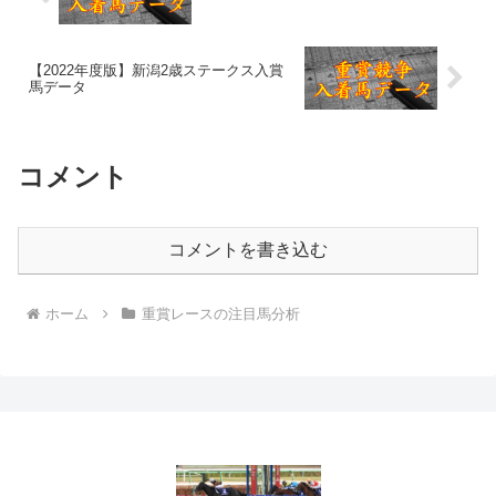
【2022年度版】新潟2歳ステークス入賞
馬データ
コメント
コメントを書き込む
ホーム
重賞レースの注目馬分析