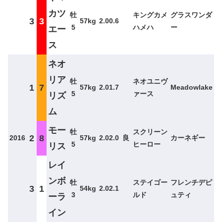
カツ
牡
キングカメ
グラスワンダ
3
3
57kg
2.00.6
5
ハメハ
ー
エー
ス
ネオ
リア
牡
ネオユニヴ
1
7
57kg
2.01.7
Meadowlake
5
ァース
リズ
ム
モー
牡
スクリーン
2
8
2016
57kg
2.02.0
良
カーネギー
5
ヒーロー
リス
レイ
ンボ
牡
ステイゴー
フレンチデピ
3
1
54kg
2.02.1
3
ルド
ュティ
ーラ
イン