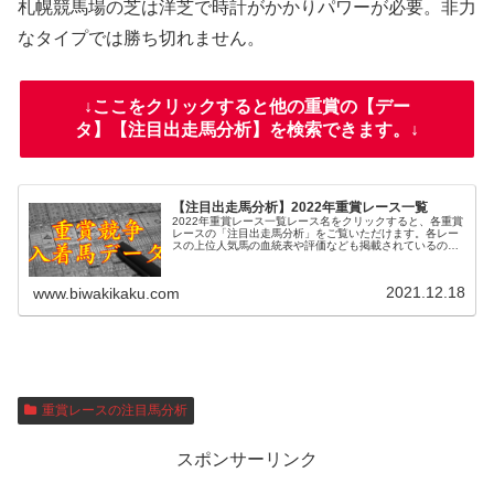
札幌競馬場の芝は洋芝で時計がかかりパワーが必要。非力
なタイプでは勝ち切れません。
↓ここをクリックすると他の重賞の【デー
タ】【注目出走馬分析】を検索できます。↓
【注目出走馬分析】2022年重賞レース一覧
2022年重賞レース一覧レース名をクリックすると、各重賞
レースの「注目出走馬分析」をご覧いただけます。各レー
スの上位人気馬の血統表や評価なども掲載されているの
で、過去のレースと比較する際にお役立てください。また
レース名の脇のDをクリックする...
2021.12.18
www.biwakikaku.com
重賞レースの注目馬分析
スポンサーリンク