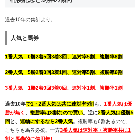
過去10年の集計より。
人気と馬券
1番人気 0勝2着5回3着3回、連対率5割、複勝率8割
2番人気 5勝2着0回3着1回、連対率5割、複勝率6割
3番人気 1勝2着0回3着0回、連対率1割、複勝率1割
過去10年
で1・2番人気は共に連対率5割
も、
1番人気は優
勝が無く
、
複勝率は8割なので買い
。逆に
2番人気は優勝5
回
と、
連軸にするなら2番人気
。
複勝率も6割あるので、
こちらも馬券必須。
一方
3番人気は連対率・複勝率共に1
割と馬券的に信用無し
。