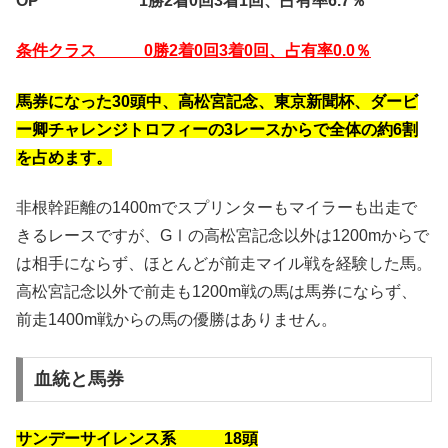
OP 1勝2着0回3着1回、占有率6.7％
条件クラス 0勝2着0回3着0回、占有率0.0％
馬券になった30頭中、高松宮記念、東京新聞杯、ダービ
ー卿チャレンジトロフィーの3レースからで全体の約6割
を占めます。
非根幹距離の1400mでスプリンターもマイラーも出走で
きるレースですが、GⅠの高松宮記念以外は1200mからで
は相手にならず、ほとんどが前走マイル戦を経験した馬。
高松宮記念以外で前走も1200m戦の馬は馬券にならず、
前走1400m戦からの馬の優勝はありません。
血統と馬券
サンデーサイレンス系 18頭