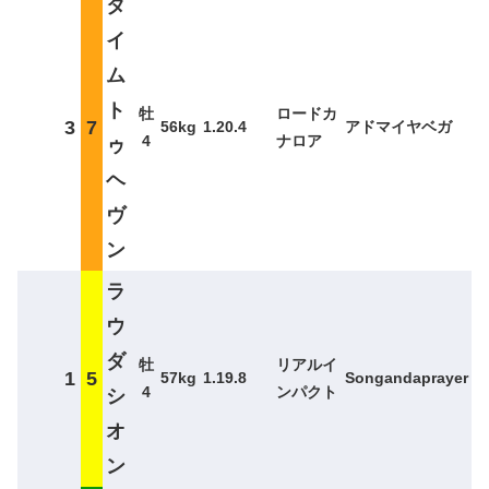
タ
イ
ム
ト
牡
ロードカ
3
7
56kg
1.20.4
アドマイヤベガ
4
ナロア
ゥ
ヘ
ヴ
ン
ラ
ウ
ダ
牡
リアルイ
1
5
57kg
1.19.8
Songandaprayer
4
ンパクト
シ
オ
ン