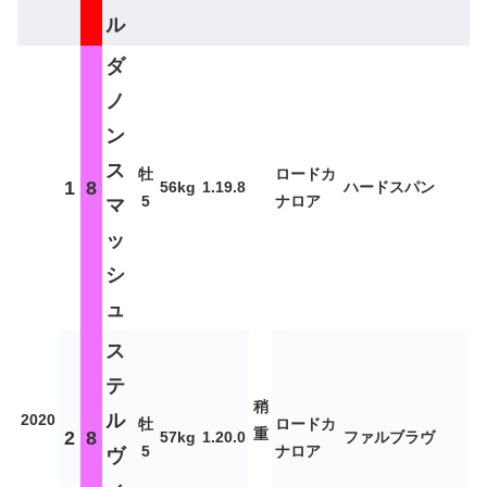
ル
ダ
ノ
ン
ス
牡
ロードカ
1
8
56kg
1.19.8
ハードスパン
5
ナロア
マ
ッ
シ
ュ
ス
テ
稍
ル
2020
牡
ロードカ
重
2
8
57kg
1.20.0
ファルブラヴ
5
ナロア
ヴ