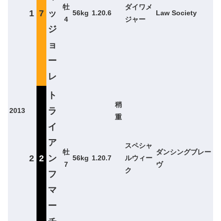
牡
ダイワメ
1
7
ッ
56kg
1.20.6
Law Society
4
ジャー
ジ
ョ
ー
レ
ト
稍
ラ
2013
重
イ
ア
スペシャ
牡
ダンシングブレー
2
2
ン
56kg
1.20.7
ルウィー
7
ヴ
ク
フ
マ
ー