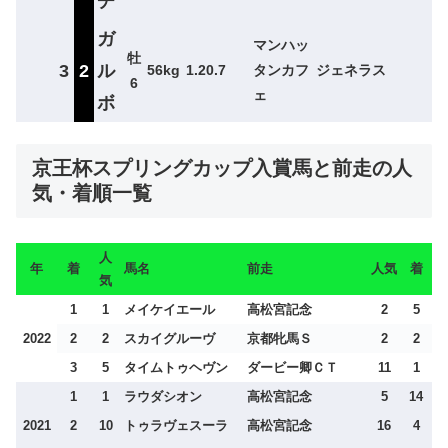
チ
ガ
マンハッ
牡
3
2
ル
56kg
1.20.7
タンカフ
ジェネラス
6
ェ
ボ
京王杯スプリングカップ入賞馬と前走の人
気・着順一覧
人
年
着
馬名
前走
人気
着
気
1
1
メイケイエール
高松宮記念
2
5
2022
2
2
スカイグルーヴ
京都牝馬Ｓ
2
2
3
5
タイムトゥヘヴン
ダービー卿ＣＴ
11
1
1
1
ラウダシオン
高松宮記念
5
14
2021
2
10
トゥラヴェスーラ
高松宮記念
16
4