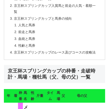
京王杯スプリングカップ入賞馬と前走の人気・着順一
覧
京王杯スプリングカップと馬券の傾向
人気と馬券
前走と馬券
血統と馬券
性齢と馬券
京王杯スプリングカップのレース及びコースの攻略法
京王杯スプリングカップの枠番・走破時
計・馬場・種牡馬（父、母の父）一覧
枠
馬
性
タイ
馬
年
着
斤量
父
母の父
番
名
齢
ム
場
メ