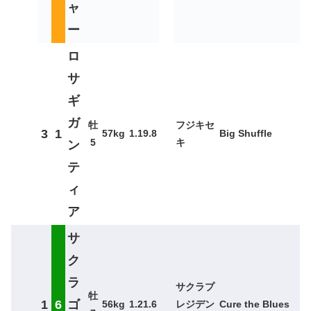
ャ
ー
ロ
サ
ギ
ガ
牡
フジキセ
3
1
57kg
1.19.8
Big Shuffle
5
キ
ン
テ
ィ
ア
サ
ク
ラ
サクラプ
牡
1
6
ゴ
56kg
1.21.6
レジデン
Cure the Blues