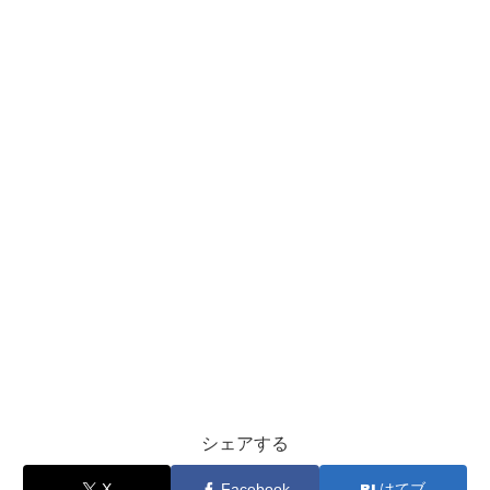
シェアする
X
Facebook
はてブ