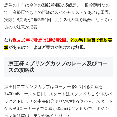
馬券の中心は全体の3勝2着4回の5歳馬。非根幹距離なの
で、高齢馬でもこの距離のスペシャリストであれば馬券。
実際に8歳馬が1勝2着1回、共に2桁人気で馬券になってい
るので注意が必要。
なお
過去10年で牝馬は1勝2着2回
。
どの馬も重賞で連対実
績
があるので、よほど実力が無ければ無視。
京王杯スプリングカップのレース及びコー
スの攻略法
京王杯スプリングカップはコーナーを2つ回る東京芝
1400mBコースを使用。スタートはスタンド向こう側のバ
ックストレッチの中央部分よりやや後ろ側から。スタート
から第3コーナーまで直線が335mほどと短めで、ポジシ
ョン争は熾烈。テンが早くなります。