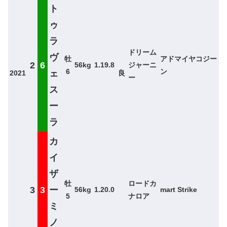
ト
ゥ
ラ
ドリーム
ヴ
牡
アドマイヤコジー
2
6
56kg
1.19.8
ジャーニ
6
ン
ェ
2021
良
ー
ス
ー
ラ
カ
イ
ザ
牡
ロードカ
3
3
ー
56kg
1.20.0
mart Strike
5
ナロア
ミ
ノ