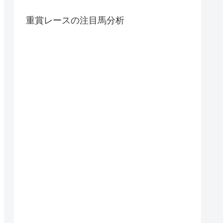
重賞レースの注目馬分析