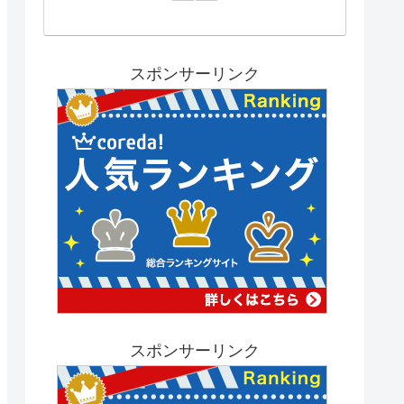
スポンサーリンク
スポンサーリンク