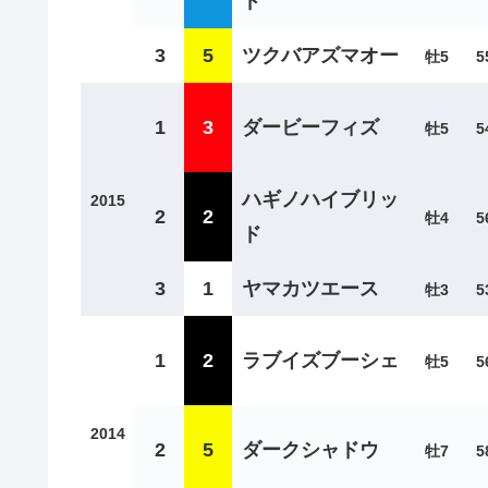
ド
3
5
ツクバアズマオー
牡5
5
1
3
ダービーフィズ
牡5
5
ハギノハイブリッ
2015
2
2
牡4
5
ド
3
1
ヤマカツエース
牡3
5
1
2
ラブイズブーシェ
牡5
5
2014
2
5
ダークシャドウ
牡7
5