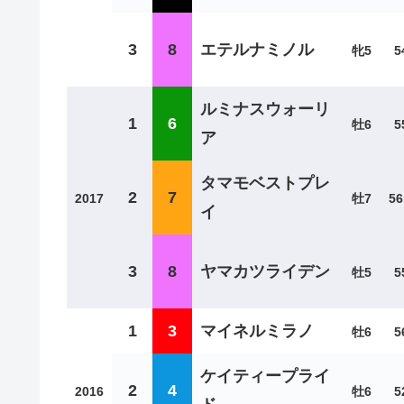
3
8
エテルナミノル
牝5
5
ルミナスウォーリ
1
6
牡6
5
ア
タマモベストプレ
2
7
2017
牡7
56
イ
3
8
ヤマカツライデン
牡5
5
1
3
マイネルミラノ
牡6
5
ケイティープライ
2
4
2016
牡6
5