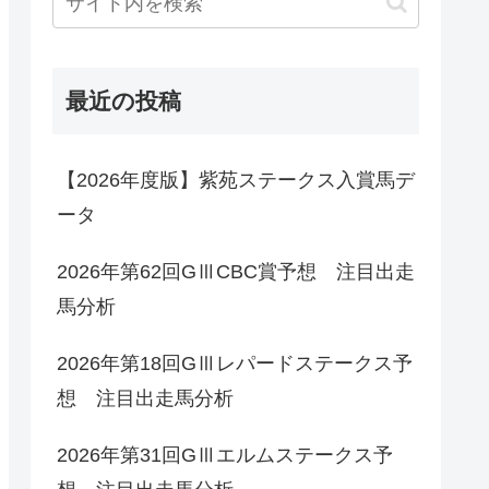
最近の投稿
【2026年度版】紫苑ステークス入賞馬デ
ータ
2026年第62回GⅢCBC賞予想 注目出走
馬分析
2026年第18回GⅢレパードステークス予
想 注目出走馬分析
2026年第31回GⅢエルムステークス予