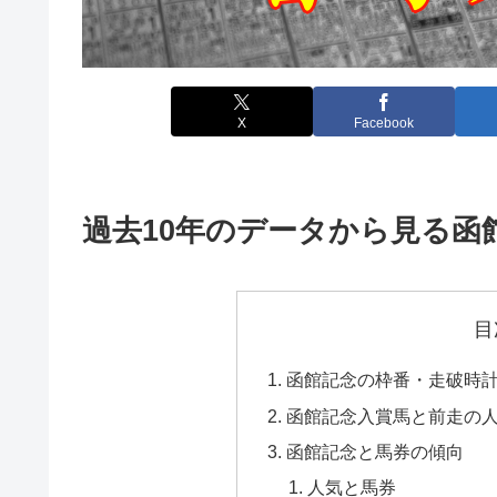
X
Facebook
過去10年のデータから見る函
目
函館記念の枠番・走破時
函館記念入賞馬と前走の
函館記念と馬券の傾向
人気と馬券