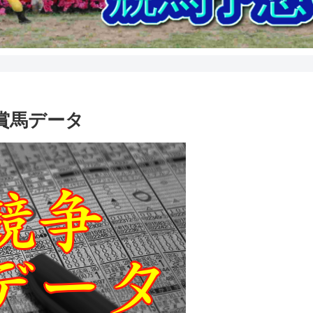
入賞馬データ