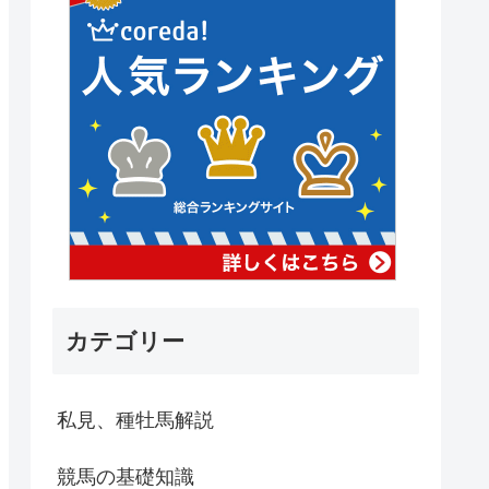
カテゴリー
私見、種牡馬解説
競馬の基礎知識