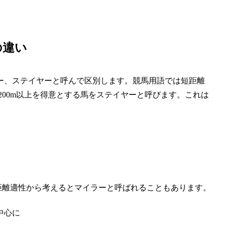
の違い
ー、ステイヤーと呼んで区別します。
競馬用語では短距離
2200m以上を得意とする馬をステイヤーと呼びます。これは
、距離適性から考えるとマイラーと呼ばれることもあります。
中心に