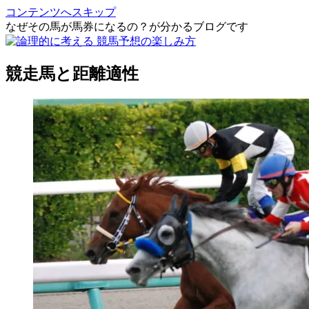
コンテンツへスキップ
なぜその馬が馬券になるの？が分かるブログです
競走馬と距離適性