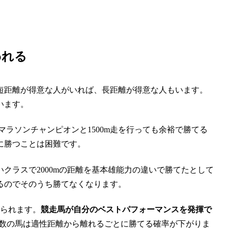
われる
短距離が得意な人がいれば、長距離が得意な人もいます。
います。
マラソンチャンピオンと1500m走を行っても余裕で勝てる
に勝つことは困難です。
クラスで2000mの距離を基本雄能力の違いで勝てたとして
るのでそのうち勝てなくなります。
けられます。
競走馬が自分のベストパフォーマンスを発揮で
数の馬は適性距離から離れるごとに勝てる確率が下がりま