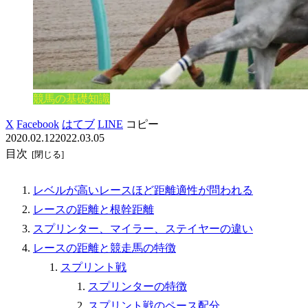
競馬の基礎知識
X
Facebook
はてブ
LINE
コピー
2020.02.12
2022.03.05
目次
レベルが高いレースほど距離適性が問われる
レースの距離と根幹距離
スプリンター、マイラー、ステイヤーの違い
レースの距離と競走馬の特徴
スプリント戦
スプリンターの特徴
スプリント戦のペース配分