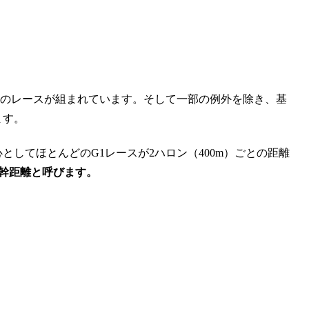
の距離のレースが組まれています。そして一部の例外を除き、基
ます。
としてほとんどのG1レースが2ハロン（400m）ごとの距離
根幹距離と呼びます。