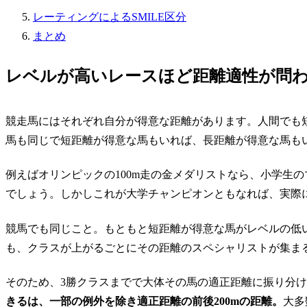
レーティングによるSMILE区分
まとめ
レベルが高いレースほど距離適性が問
競走馬にはそれぞれ自分が得意な距離があります。人間でも
馬も同じで短距離が得意な馬もいれば、長距離が得意な馬も
例えばオリンピックの100m走の金メダリストなら、小学生の
でしょう。しかしこれが大学チャンピオンともなれば、実際
競馬でも同じこと。もともと短距離が得意な馬がレベルの低い
も、クラスが上がるごとにその距離のスペシャリストが集ま
そのため、3勝クラスまでで大体その馬の適正距離に振り分
きるは、一部の例外を除き適正距離の前後200mの距離。
大多