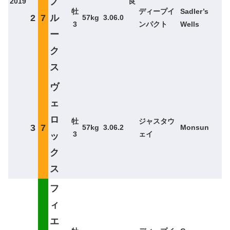
ノ
2019
良
牡
ディープイ
Sadler’s
2
7
ル
57kg
3.06.0
3
ンパクト
Wells
ー
ク
ス
ヴ
ェ
ロ
牡
ジャスタウ
3
7
57kg
3.06.2
Monsun
3
ェイ
ッ
ク
ス
フ
ィ
エ