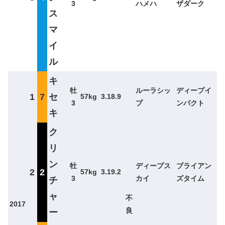
3
ハメハ
ザダーク
ス
マ
イ
ル
キ
牡
ルーラシッ
ディープイ
1
7
セ
57kg
3.18.9
3
プ
ンパクト
キ
ク
リ
ン
牡
ディープス
ブライアン
2
2
57kg
3.19.2
3
カイ
ズタイム
チ
ャ
不
2017
良
ー