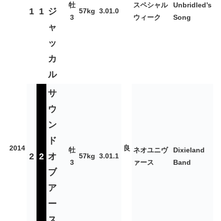
牡
スペシャル
Unbridled’s
1
1
ジ
57kg
3.01.0
3
ウィーク
Song
ャ
ッ
カ
ル
サ
ウ
ン
ド
2014
良
牡
ネオユニヴ
Dixieland
2
2
オ
57kg
3.01.1
3
ァース
Band
ブ
ア
ー
ス