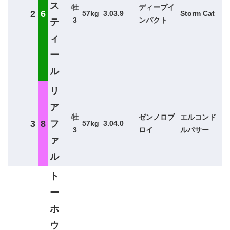
ス
牡
ディープイ
2
6
57kg
3.03.9
Storm Cat
3
ンパクト
テ
ィ
ー
ル
リ
ア
牡
ゼンノロブ
エルコンド
3
8
フ
57kg
3.04.0
3
ロイ
ルパサー
ァ
ル
ト
ー
ホ
ウ