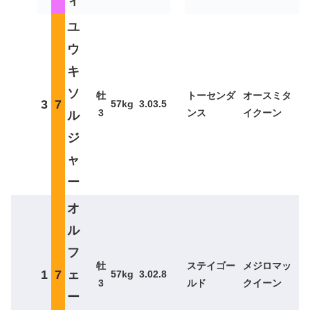
ィ
ユ
ウ
キ
ソ
牡
トーセンダ
オースミタ
3
7
57kg
3.03.5
3
ンス
イクーン
ル
ジ
ャ
ー
オ
ル
フ
牡
ステイゴー
メジロマッ
1
7
ェ
57kg
3.02.8
3
ルド
クイーン
ー