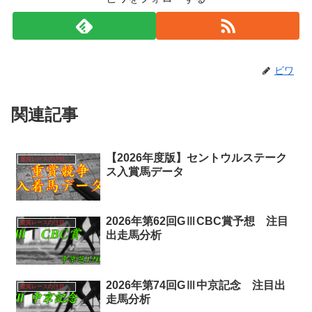
ビワ
関連記事
【2026年度版】セントウルステーク
重賞レースの注目馬分析
ス入賞馬データ
2026年第62回GⅢCBC賞予想 注目
重賞レースの注目馬分析
出走馬分析
2026年第74回GⅢ中京記念 注目出
重賞レースの注目馬分析
走馬分析