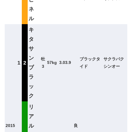
ネ
ル
キ
タ
サ
ン
牡
ブラックタ
サクラバク
1
2
57kg
3.03.9
3
イド
シンオー
ブ
ラ
ッ
ク
リ
ア
ル
2015
良