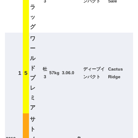
3
ンパクト
Sale
ラ
ッ
グ
ワ
ー
ル
ド
牡
ディープイ
Cactus
1
5
57kg
3.06.0
3
ンパクト
Ridge
プ
レ
ミ
ア
サ
ト