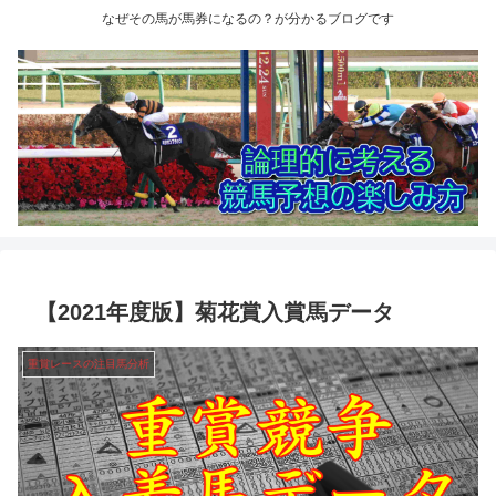
なぜその馬が馬券になるの？が分かるブログです
【2021年度版】菊花賞入賞馬データ
重賞レースの注目馬分析