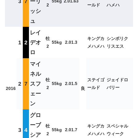
3
7
ーリ
55kg
2.01.63
2
ールド
ハメハ
ッシ
ュ
レイ
牡
キングカ
シンボリク
1
2
デオ
55kg
2.01.3
2
メハメハ
リスエス
ロ
マイ
ネル
牡
ステイゴ
ジェイドロ
2
7
スフ
55kg
2.01.5
2
ールド
バリー
2016
良
ェー
ン
グロ
ーブ
牡
キングカ
スペシャル
3
4
55kg
2.01.7
2
メハメハ
ウィーク
シア