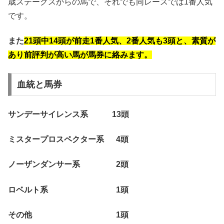
歳ステークスからの馬で、それでも同レースでは1番人気
です。
また
21頭中14頭が前走1番人気、2番人気も3頭と、素質が
あり前評判が高い馬が馬券に絡みます。
血統と馬券
サンデーサイレンス系 13頭
ミスタープロスペクター系 4頭
ノーザンダンサー系 2頭
ロベルト系 1頭
その他 1頭