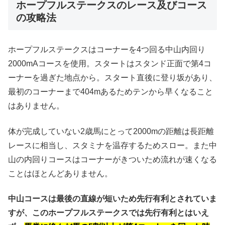
ホープフルステークスのレース及びコース
の攻略法
ホープフルステークスはコーナーを4つ回る中山内回り
2000mAコースを使用。スタートはスタンド正面で第4コ
ーナーを過ぎた地点から。スタート直後に登り坂があり、
最初のコーナーまで404mあるためテンから早くなること
はありません。
体が完成していない2歳馬にとって2000mの距離は長距離
レースに相当し、スタミナを温存するためスロー。また中
山の内回りコースはコーナーがきついため流れが速くなる
ことはほとんどありません。
中山コースは最後の直線が短いため先行有利とされていま
すが、このホープフルステークスでは先行有利とはいえ