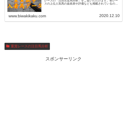
レースの「注目出走馬分析」をご覧いただけます。各レー
スの上位人気馬の血統表や評価なども掲載されているの
で、過去のレースと比較する際にお役立てください。また
レース名の脇のDをクリックする...
2020.12.10
www.biwakikaku.com
重賞レースの注目馬分析
スポンサーリンク