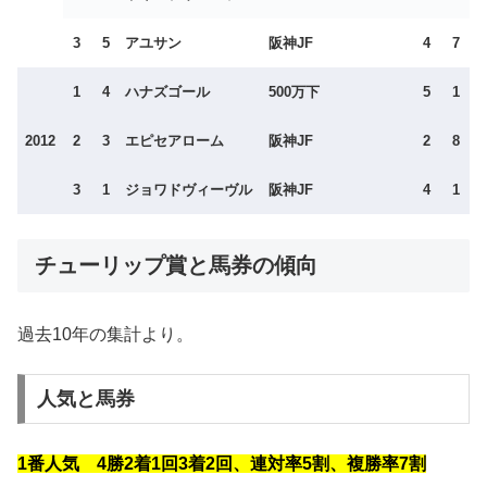
3
5
アユサン
阪神JF
4
7
1
4
ハナズゴール
500万下
5
1
2012
2
3
エピセアローム
阪神JF
2
8
3
1
ジョワドヴィーヴル
阪神JF
4
1
チューリップ賞と馬券の傾向
過去10年の集計より。
人気と馬券
1番人気 4勝2着1回3着2回、連対率5割、複勝率7割