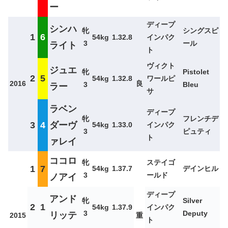
ー
ディープ
シンハ
牝
シングスピ
1
6
54kg
1.32.8
インパク
3
ール
ライト
ト
ヴィクト
ジュエ
牝
Pistolet
2
5
54kg
1.32.8
ワールピ
2016
良
3
Bleu
ラー
サ
ラベン
ディープ
牝
フレンチデ
3
4
ダーヴ
54kg
1.33.0
インパク
3
ピュティ
ト
ァレイ
ココロ
牝
ステイゴ
1
7
54kg
1.37.7
デインヒル
3
ールド
ノアイ
ディープ
アンド
牝
Silver
2
1
54kg
1.37.9
インパク
3
Deputy
リッテ
2015
重
ト