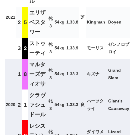
ル
エリザ
2021
芝
牝
2
5
ベスタ
54kg
1.33.8
Kingman
Doyen
3
ワー
ストゥ
牝
ゼンノロブ
3
2
54kg
1.33.9
モーリス
3
ロイ
ーティ
マルタ
牝
Grand
1
8
ーズデ
54kg
1.33.3
キズナ
3
Slam
ィオサ
クラヴ
牝
ハーツク
Giant’s
2
1
ァシュ
2020
54kg
1.33.3
良
3
ライ
Causeway
ドール
レシス
牝
ダイワメ
Lizard