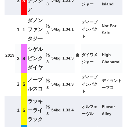
3
3
テンシ
54kg
1.33.5
3
ジャー
Island
ア
ダノン
ディープ
牝
Not For
1
1
ファン
54kg
1.34.1
インパク
3
Sale
ト
タジー
シゲル
牝
ダイワメ
High
2019
良
2
8
ピンク
54kg
1.34.3
3
ジャー
Chaparral
ダイヤ
ディープ
ノーブ
牝
ディラント
3
5
54kg
1.34.3
インパク
3
ーマス
ルスコ
ト
ラッキ
牝
オルフェ
Flower
1
5
ーライ
54kg
1.33.4
3
ーヴル
Alley
ラック