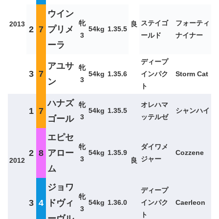
ウイン
牝
ステイゴ
フォーティ
2013
良
2
7
プリメ
54kg
1.35.5
3
ールド
ナイナー
ーラ
ディープ
アユサ
牝
3
7
54kg
1.35.6
インパク
Storm Cat
3
ン
ト
ハナズ
牝
オレハマ
1
7
54kg
1.35.5
シャンハイ
3
ッテルゼ
ゴール
エピセ
牝
ダイワメ
2
8
アロー
54kg
1.35.9
Cozzene
3
ジャー
2012
良
ム
ジョワ
ディープ
牝
3
4
ドヴィ
54kg
1.36.0
インパク
Caerleon
3
ト
ーヴル