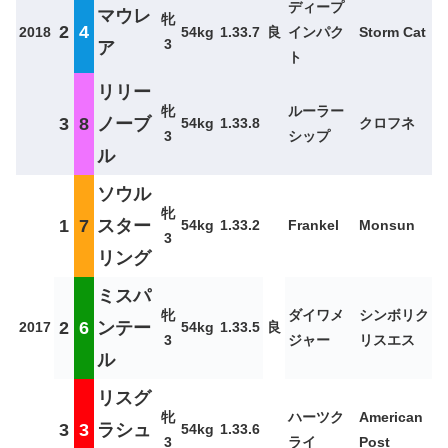
ディープ
マウレ
牝
2
4
2018
54kg
1.33.7
良
インパク
Storm Cat
3
ア
ト
リリー
牝
ルーラー
3
8
ノーブ
54kg
1.33.8
クロフネ
3
シップ
ル
ソウル
牝
1
7
スター
54kg
1.33.2
Frankel
Monsun
3
リング
ミスパ
牝
ダイワメ
シンボリク
2
6
ンテー
2017
54kg
1.33.5
良
3
ジャー
リスエス
ル
リスグ
牝
ハーツク
American
3
3
ラシュ
54kg
1.33.6
3
ライ
Post