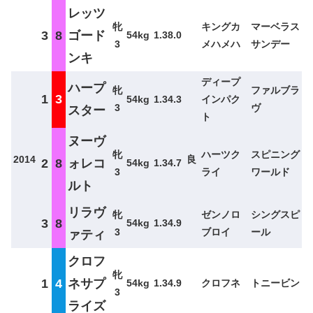
レッツ
牝
キングカ
マーベラス
3
8
ゴード
54kg
1.38.0
3
メハメハ
サンデー
ンキ
ディープ
ハープ
牝
ファルブラ
1
3
54kg
1.34.3
インパク
3
ヴ
スター
ト
ヌーヴ
牝
ハーツク
スピニング
2014
良
2
8
ォレコ
54kg
1.34.7
3
ライ
ワールド
ルト
リラヴ
牝
ゼンノロ
シングスピ
3
8
54kg
1.34.9
3
ブロイ
ール
ァティ
クロフ
牝
1
4
ネサプ
54kg
1.34.9
クロフネ
トニービン
3
ライズ