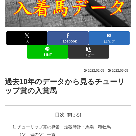
X
Facebook
はてブ
LINE
コピー
2022.02.05
2022.03.05
過去10年のデータから見るチューリ
ップ賞の入賞馬
目次
チューリップ賞の枠番・走破時計・馬場・種牡馬
（父、母の父）一覧