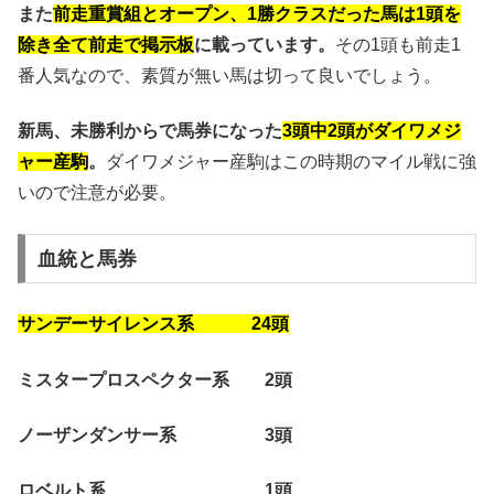
また
前走重賞組とオープン、1勝クラスだった馬は1頭を
除き全て前走で掲示板
に載っています。
その1頭も前走1
番人気なので、素質が無い馬は切って良いでしょう。
新馬、未勝利からで馬券になった
3頭中2頭がダイワメジ
ャー産駒
。
ダイワメジャー産駒はこの時期のマイル戦に強
いので注意が必要。
血統と馬券
サンデーサイレンス系 24頭
ミスタープロスペクター系 2頭
ノーザンダンサー系 3頭
ロベルト系 1頭