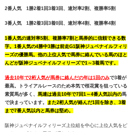
2番人気 1勝2着1回3着3回、連対率2割、複勝率5割
3番人気 1勝2着3回3着0回、連対率4割、複勝率4割
1番人気の連対率5割、複勝率7割と馬券的に信頼できる数
字。1番人気の4勝中3勝は前走G1阪神ジュベナイルフィリ
ーズの優勝馬。他の上位人気で馬券に絡んでいる馬のほと
んどが阪神ジュベナイルフィリーズで1～3着馬です。
過去10年で2桁人気が馬券に絡んだの年は1回のみ
で3着が
最高。トライアルレースのため本気で桜花賞を狙っている
素質馬が多く、
馬連は過去10年で7回1～4番人気以内の
馬
で決まっています。
また2桁人気が絡んだ1回を除き、3着
まで7番人気以内と馬券は堅め。
阪神ジュベナイルフィリーズ上位組を中心に上位人気をピ