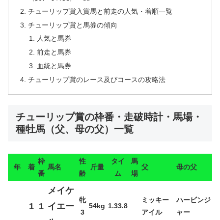
チューリップ賞入賞馬と前走の人気・着順一覧
チューリップ賞と馬券の傾向
人気と馬券
前走と馬券
血統と馬券
チューリップ賞のレース及びコースの攻略法
チューリップ賞の枠番・走破時計・馬場・
種牡馬（父、母の父）一覧
枠
性
タイ
馬
年
着
馬名
斤量
父
母の父
番
齢
ム
場
メイケ
牝
ミッキー
ハービンジ
1
1
イエー
54kg
1.33.8
3
アイル
ャー