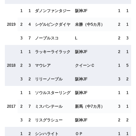
1
1
ダノンファンタジー
阪神JF
1
1
2019
2
4
シゲルピンクダイヤ
未勝（中5カ月）
2
1
3
7
ノーブルスコ
L
2
3
1
1
ラッキーライラック
阪神JF
2
1
2018
2
3
マウレア
クイーンＣ
1
5
3
2
リリーノーブル
阪神JF
3
2
1
1
ソウルスターリング
阪神JF
1
1
2017
2
7
ミスパンテール
新馬（中7カ月）
3
1
3
2
リスグラシュー
阪神JF
2
2
1
2
シンハライト
ＯＰ
1
1