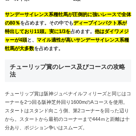
サンデーサイレンス系種牡馬が圧倒的に強いレースで全体
の80％
を占めます。その中でも
ディープインパクト系が
特出しており11頭。実に1/3を
占めます。
他はダイワメジ
ャーが4頭
と、
マイル適性が高いサンデーサイレンス系種
牡馬が大多数
を占めます。
チューリップ賞のレース及びコースの攻略
法
チューリップ賞は阪神ジュベナイルフィリーズと同じはコ
ーナーを2つ回る阪神芝外回り1600mのAコースを使用。
スタートはスタンド向こう側、第2コーナーを回った辺り
から。スタートから最初のコーナーまで444ｍと距離は十
分あり、ポジション争いはスムーズ。