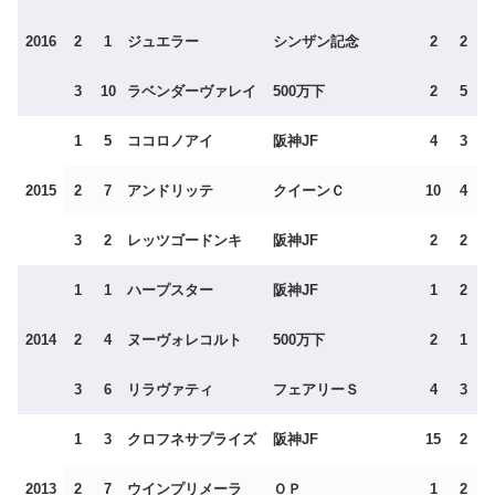
2016
2
1
ジュエラー
シンザン記念
2
2
3
10
ラベンダーヴァレイ
500万下
2
5
1
5
ココロノアイ
阪神JF
4
3
2015
2
7
アンドリッテ
クイーンＣ
10
4
3
2
レッツゴードンキ
阪神JF
2
2
1
1
ハープスター
阪神JF
1
2
2014
2
4
ヌーヴォレコルト
500万下
2
1
3
6
リラヴァティ
フェアリーＳ
4
3
1
3
クロフネサプライズ
阪神JF
15
2
2013
2
7
ウインプリメーラ
ＯＰ
1
2