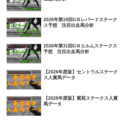
2026年第18回GⅢレパードステーク
重賞レースの注目馬分析
ス予想 注目出走馬分析
2026年第31回GⅢエルムステークス
重賞レースの注目馬分析
予想 注目出走馬分析
【2026年度版】セントウルステーク
重賞レースの注目馬分析
ス入賞馬データ
【2026年度版】紫苑ステークス入賞
重賞レースの注目馬分析
馬データ