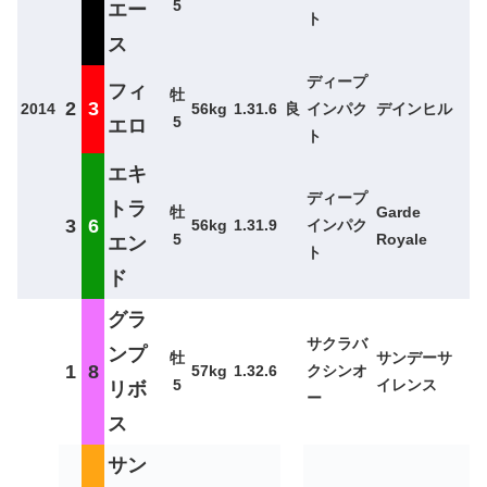
5
エー
ト
ス
ディープ
フィ
牡
2
3
2014
56kg
1.31.6
良
インパク
デインヒル
5
エロ
ト
エキ
ディープ
トラ
牡
Garde
3
6
56kg
1.31.9
インパク
5
Royale
エン
ト
ド
グラ
サクラバ
ンプ
牡
サンデーサ
1
8
57kg
1.32.6
クシンオ
5
イレンス
リボ
ー
ス
サン