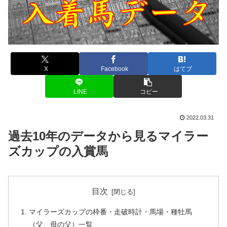
X
Facebook
はてブ
LINE
コピー
2022.03.31
過去10年のデータから見るマイラー
ズカップの入賞馬
目次
マイラーズカップの枠番・走破時計・馬場・種牡馬
（父、母の父）一覧