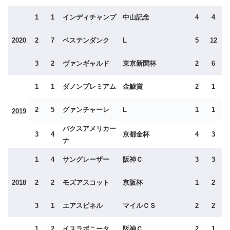
1
1
インディチャンプ
中山記念
4
4
2020
2
7
ベステンダンク
L
5
12
3
2
ヴァンギャルド
東京新聞杯
2
6
1
1
ダノンプレミアム
金鯱賞
2
1
2
5
グァンチャーレ
L
1
1
2019
パクスアメリカー
3
4
京都金杯
4
3
ナ
1
4
サングレーザー
阪神Ｃ
3
3
2018
2
2
モズアスコット
京阪杯
1
2
3
1
エアスピネル
マイルＣＳ
2
2
1
2
イスラボニータ
阪神Ｃ
2
1