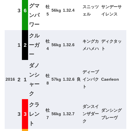
グマ
牡
スニッツ
サンデーサ
3
6
56kg
1.32.4
5
ェル
イレンス
ンパ
ワー
クル
牡
キングカ
ディクタッ
1
2
ーガ
56kg
1.32.6
4
メハメハ
ト
ー
ダノ
ディープ
ンシ
牡
2
1
2016
57kg
1.32.6
良
インパク
Caerleon
8
ャー
ト
ク
クラ
ダンスイ
牡
ダンシング
3
3
レン
56kg
1.32.7
ンザダー
7
ブレーヴ
ク
ト