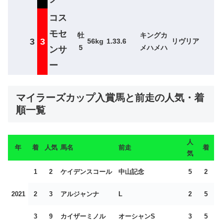
コス
モセ
牡
キングカ
3
3
56kg
1.33.6
リヴリア
5
メハメハ
ンサ
ー
マイラーズカップ入賞馬と前走の人気・着
順一覧
人
年
着
人気
馬名
前走
着
気
1
2
ケイデンスコール
中山記念
5
2
2021
2
3
アルジャンナ
L
2
5
3
9
カイザーミノル
オーシャンS
3
5