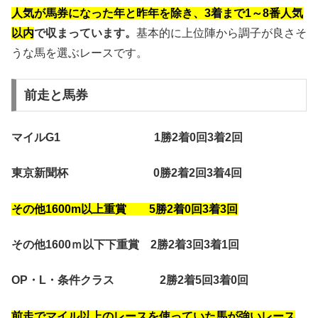
人気が馬券になった年と昨年を除き、3着まで1～8番人気
以内
で収まっています。
基本的に上位陣から調子が良さそ
うな馬を選ぶレースです。
前走と馬券
マイルG1 1勝2着0回3着2回
東京新聞杯 0勝2着2回3着4回
その他1600m以上重賞 5勝2着0回3着3回
その他1600ｍ以下下重賞 2勝2着3回3着1回
OP・L・条件クラス 2勝2着5回3着0回
前走でマイル以上のレースを使っていた馬が強いレース
。