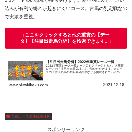
1.8メートルの急坂が待ち受けます。基本的に差し、追い
込みが有利で紛れが起きにくいコース。古馬の別定戦なの
で実績を重視。
↓ここをクリックすると他の重賞の【デー
タ】【注目出走馬分析】を検索できます。↓
【注目出走馬分析】2022年重賞レース一覧
2022年重賞レース一覧レース名をクリックすると、各重賞
レースの「注目出走馬分析」をご覧いただけます。各レー
スの上位人気馬の血統表や評価なども掲載されているの
で、過去のレースと比較する際にお役立てください。また
レース名の脇のDをクリックする...
2021.12.18
www.biwakikaku.com
重賞レースの注目馬分析
スポンサーリンク