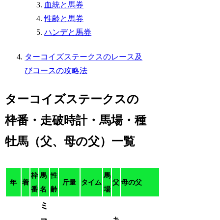
血統と馬券
性齢と馬券
ハンデと馬券
ターコイズステークスのレース及
びコースの攻略法
ターコイズステークスの
枠番・走破時計・馬場・種
牡馬（父、母の父）一覧
枠
馬
性
馬
年
着
斤量
タイム
父
母の父
番
名
齢
場
ミ
キ