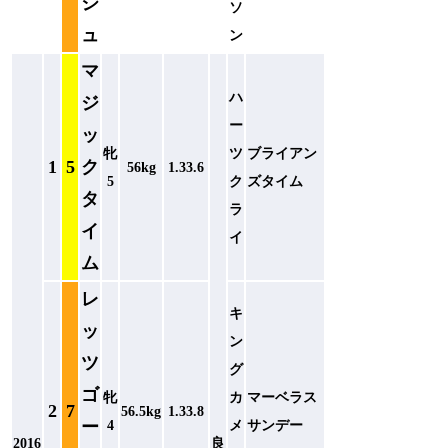
ジ
ソ
ュ
ン
マ
ハ
ジ
ー
ッ
牝
ツ
ブライアン
1
5
ク
56kg
1.33.6
5
ク
ズタイム
タ
ラ
イ
イ
ム
レ
キ
ッ
ン
ツ
グ
ゴ
牝
カ
マーベラス
2
7
56.5kg
1.33.8
ー
4
メ
サンデー
2016
良