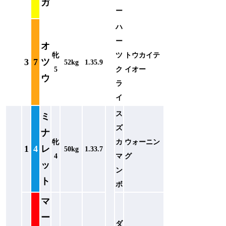
ガ
ー
ハ
ー
オ
牝
ツ
トウカイテ
3
7
ツ
52kg
1.35.9
5
ク
イオー
ウ
ラ
イ
ス
ミ
ズ
ナ
牝
カ
ウォーニン
1
4
レ
50kg
1.33.7
4
マ
グ
ッ
ン
ト
ボ
マ
ー
ダ