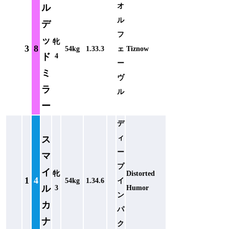
オ
ル
ル
デ
フ
ッ
牝
3
8
54kg
1.33.3
ェ
Tiznow
ド
4
ー
ミ
ヴ
ラ
ル
ー
デ
ィ
ス
ー
マ
プ
イ
牝
Distorted
1
4
54kg
1.34.6
イ
ル
3
Humor
ン
カ
パ
ナ
ク