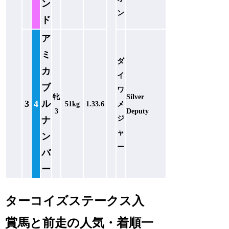
ン
ン
ド
ア
ミ
ダ
カ
イ
ブ
ワ
牝
Silver
3
4
ル
51kg
1.33.6
メ
3
Deputy
ジ
ナ
ャ
ン
ー
バ
ー
ターコイズステークス入
賞馬と前走の人気・着順一