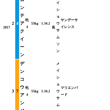
イ
ン
シ
テ
ョ
牝
サンデーサ
2
4
ア
53kg
1.34.2
ウ
4
イレンス
2017
良
サ
ク
ム
イ
ソ
ー
ン
ン
デ
メ
イ
ン
シ
コ
ョ
ウ
牝
マリエンバ
3
7
55kg
1.34.2
ウ
ア
4
ード
サ
ン
ム