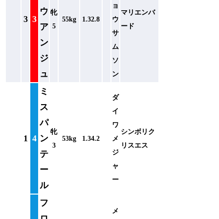
ョ
ウ
牝
マリエンバ
3
3
55kg
1.32.8
ウ
ア
5
ード
サ
ン
ム
ジ
ソ
ュ
ン
ミ
ダ
ス
イ
パ
ワ
牝
シンボリク
1
4
ン
53kg
1.34.2
メ
3
リスエス
ジ
テ
ャ
ー
ー
ル
フ
メ
ロ