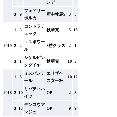
ンデ
フェアリー
3
9
府中牝馬S
3
8
ポルカ
コントラチ
1
3
秋華賞
5
15
ェック
エスポワー
2019
2
2
3勝クラス
2
1
ル
シゲルピン
3
1
秋華賞
10
3
クダイヤ
ミスパンテ
エリザベ
1
5
10
12
ール
ス女王杯
リバティハ
2018
2
10
OP
2
3
イツ
デンコウア
3
13
OP
9
9
ンジュ