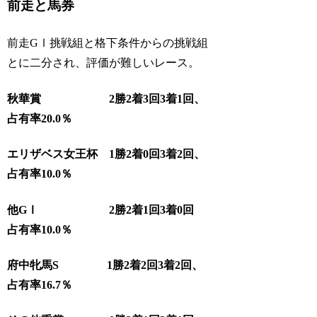
前走と馬券
前走GⅠ挑戦組と格下条件からの挑戦組
とに二分され、評価が難しいレース。
秋華賞 2勝2着3回3着1回、
占有率20.0％
エリザベス女王杯 1勝2着0回3着2回、
占有率10.0％
他GⅠ 2勝2着1回3着0回
占有率10.0％
府中牝馬S 1勝2着2回3着2回、
占有率16.7％