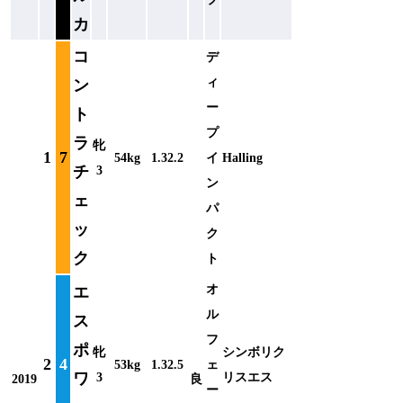
カ
コ
デ
ィ
ン
ー
ト
プ
ラ
牝
1
7
54kg
1.32.2
イ
Halling
チ
3
ン
ェ
パ
ッ
ク
ク
ト
オ
エ
ル
ス
フ
ポ
牝
シンボリク
2
4
53kg
1.32.5
ェ
ワ
3
リスエス
2019
良
ー