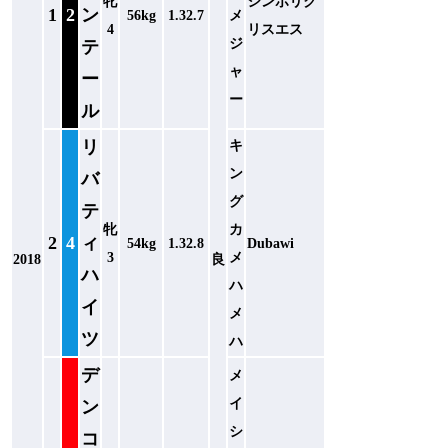
牝
シンボリク
1
2
ン
56kg
1.32.7
メ
4
リスエス
ジ
テ
ャ
ー
ー
ル
リ
キ
ン
バ
グ
テ
牝
カ
2
4
ィ
54kg
1.32.8
Dubawi
3
メ
2018
良
ハ
ハ
イ
メ
ツ
ハ
デ
メ
イ
ン
シ
コ