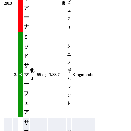
ピ
2013
良
ア
ュ
ー
テ
ナ
ィ
ミ
ッ
タ
ニ
ド
ノ
サ
牝
ギ
3
6
マ
55kg
1.33.7
Kingmambo
4
ム
ー
レ
フ
ッ
ェ
ト
ア
サ