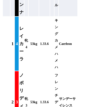
ン
ル
ナ
キ
ン
レ
グ
イ
牝
カ
1
4
カ
53kg
1.33.6
Caerleon
4
メ
ー
ハ
ラ
メ
ハ
ノ
フ
レ
ボ
ン
リ
チ
デ
牝
サンデーサ
2
3
53kg
1.33.6
デ
ィ
3
イレンス