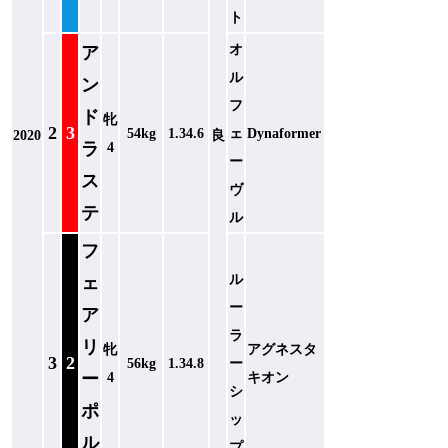
ト
オ
ア
ル
ン
フ
ド
牝
2
3
54kg
1.34.6
ェ
Dynaformer
2020
良
ラ
4
ー
ス
ヴ
テ
ル
フ
ル
ェ
ー
ア
ラ
リ
牝
アグネスタ
3
2
56kg
1.34.8
ー
ー
4
キオン
シ
ポ
ッ
ル
プ