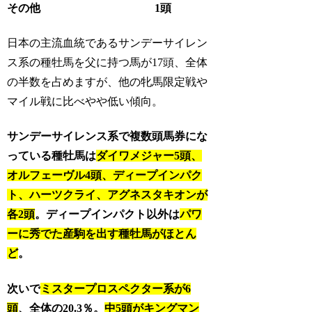
その他 1頭
日本の主流血統であるサンデーサイレン
ス系の種牡馬を父に持つ馬が17頭、全体
の半数を占めますが、他の牝馬限定戦や
マイル戦に比べやや低い傾向。
サンデーサイレンス系で複数頭馬券にな
っている種牡馬は
ダイワメジャー5頭、
オルフェーヴル4頭、ディープインパク
ト、ハーツクライ、アグネスタキオンが
各2頭
。ディープインパクト以外は
パワ
ーに秀でた産駒を出す種牡馬がほとん
ど
。
次いで
ミスタープロスペクター系が6
頭
、全体の20.3％。
中5頭がキングマン