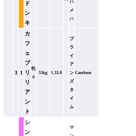
ハ
ド
メ
ン
ハ
キ
カ
ブ
フ
ラ
ェ
イ
ブ
ア
牝
3
1
リ
55kg
1.33.8
ン
Caerleon
6
ズ
リ
タ
ア
イ
ン
ム
ト
シ
マ
ン
ン