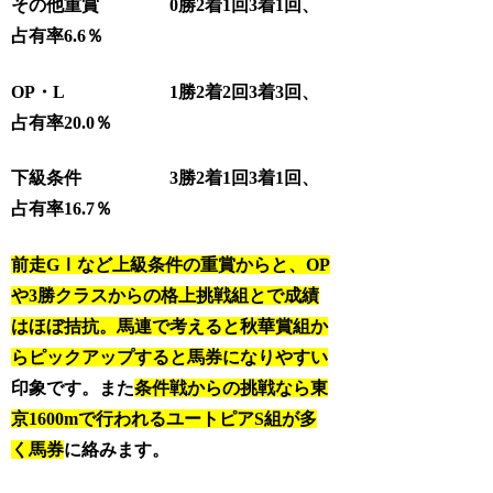
その他重賞 0勝2着1回3着1回、
占有率6.6％
OP・L 1勝2着2回3着3回、
占有率20.0％
下級条件 3勝2着1回3着1回、
占有率16.7％
前走GⅠなど上級条件の重賞からと、OP
や3勝クラスからの格上挑戦組とで成績
はほぼ拮抗。
馬連で考えると秋華賞組か
らピックアップすると馬券になりやすい
印象です。また
条件戦からの挑戦なら東
京1600mで行われるユートピアS
組が多
く馬券
に絡みます。