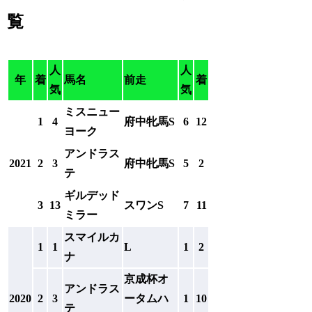
覧
人
人
年
着
馬名
前走
着
気
気
ミスニュー
1
4
府中牝馬S
6
12
ヨーク
アンドラス
2021
2
3
府中牝馬S
5
2
テ
ギルデッド
3
13
スワンS
7
11
ミラー
スマイルカ
1
1
L
1
2
ナ
京成杯オ
アンドラス
2020
2
3
ータムハ
1
10
テ