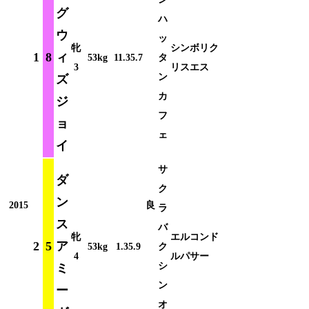
グ
ハ
ウ
ッ
牝
シンボリク
1
8
ィ
53kg
11.35.7
タ
3
リスエス
ン
ズ
カ
ジ
フ
ョ
ェ
イ
サ
ダ
ク
ン
2015
良
ラ
ス
バ
牝
エルコンド
2
5
ア
53kg
1.35.9
ク
4
ルパサー
シ
ミ
ン
ー
オ