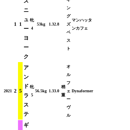
ス
ン
ニ
グ
ュ
牝
マンハッタ
1
1
53kg
1.32.8
ズ
ー
4
ンカフェ
ベ
ヨ
ス
ー
ト
ク
オ
ア
ル
ン
フ
ド
牝
稍
2
5
2021
56.5kg
1.33.0
ェ
Dynaformer
ラ
5
重
ー
ス
ヴ
テ
ル
ギ