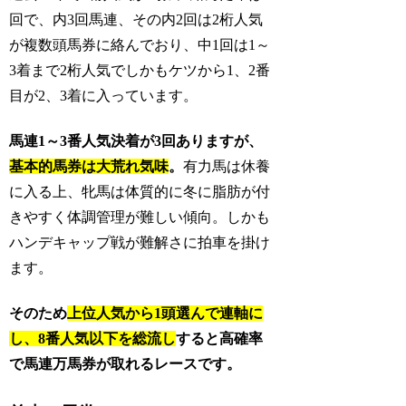
回で、内3回馬連、その内2回は2桁人気
が複数頭馬券に絡んでおり、中1回は1～
3着まで2桁人気でしかもケツから1、2番
目が2、3着に入っています。
馬連1～3番人気決着が3回ありますが、
基本的馬券は大荒れ気味
。
有力馬は休養
に入る上、牝馬は体質的に冬に脂肪が付
きやすく体調管理が難しい傾向。しかも
ハンデキャップ戦が難解さに拍車を掛け
ます。
そのため
上位人気から1頭選んで連軸に
し、8番人気以下を総流し
すると高確率
で馬連万馬券が取れるレースです。