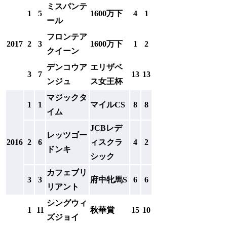
ミスパンテ
1
5
1600万下
4
1
ール
フロンテア
2017
2
3
1600万下
1
2
クイーン
デンコウア
エリザベ
3
7
13
13
ンジュ
ス女王杯
マジックタ
1
1
マイルCS
8
8
イム
JCBレデ
レッツゴー
2016
2
6
ィスクラ
4
2
ドンキ
シック
カフェブリ
3
3
府中牝馬S
6
6
リアント
シングウィ
1
11
秋華賞
15
10
ズジョイ