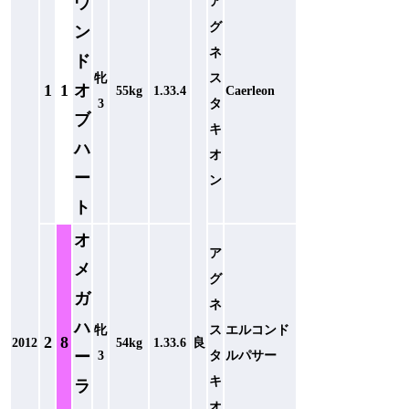
ウ
ア
グ
ン
ネ
ド
牝
ス
1
1
オ
55kg
1.33.4
Caerleon
3
タ
ブ
キ
ハ
オ
ー
ン
ト
オ
ア
メ
グ
ガ
ネ
ハ
牝
ス
エルコンド
2
8
2012
54kg
1.33.6
良
ー
3
タ
ルパサー
キ
ラ
オ