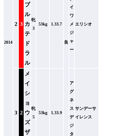
ブ
イ
ル
ワ
牝
2
3
カ
53kg
1.33.7
メ
エリシオ
3
ジ
テ
ャ
2014
良
ド
ー
ラ
ル
メ
イ
ア
グ
シ
ネ
ョ
牝
ス
サンデーサ
3
2
ウ
53kg
1.33.9
5
デ
イレンス
ズ
ジ
ザ
タ