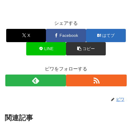
シェアする
X
Facebook
はてブ
LINE
コピー
ビワをフォローする
ビワ
関連記事