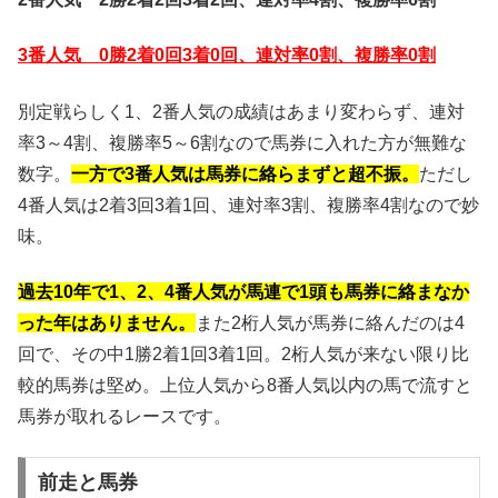
3番人気 0勝2着0回3着0回、連対率0割、複勝率0割
別定戦らしく1、2番人気の成績はあまり変わらず、連対
率3～4割、複勝率5～6割なので馬券に入れた方が無難な
数字。
一方で3番人気は馬券に絡らまずと超不振。
ただし
4番人気は2着3回3着1回、連対率3割、複勝率4割なので妙
味。
過去10年で1、2、4番人気が馬連で1頭も馬券に絡まなか
った年はありません。
また2桁人気が馬券に絡んだのは4
回で、その中1勝2着1回3着1回。2桁人気が来ない限り比
較的馬券は堅め。上位人気から8番人気以内の馬で流すと
馬券が取れるレースです。
前走と馬券