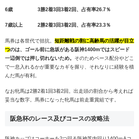
6歳 3勝2着3回3着2回、占有率26.7％
7歳以上 2勝2着3回3着2回、占有率23.3％
馬券は各世代で拮抗。
短距離戦の割に高齢馬の活躍が目立
つ
のは、ゴール前に急坂がある阪神1400mではスピード
一辺倒では押し切れないため。
そのためペース配分やどこ
で一息入れるかが重要なカギを握り、それなりに経験を積
んだ馬が有利。
なお牝馬は2勝2着1回3着2回。出走頭の割合から考えれば
妥当な数字。馬券になった牝馬は前走重賞組です。
阪急杯のレース及びコースの攻略法
阪神カップはコーナーを2つ回る阪神芝内回り1400ｍAコ