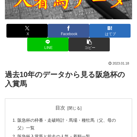
X
Facebook
はてブ
LINE
コピー
2023.01.18
過去10年のデータから見る阪急杯の
入賞馬
目次
阪急杯の枠番・走破時計・馬場・種牡馬（父、母の
父）一覧
阪急杯入賞馬と前走の人気・着順一覧