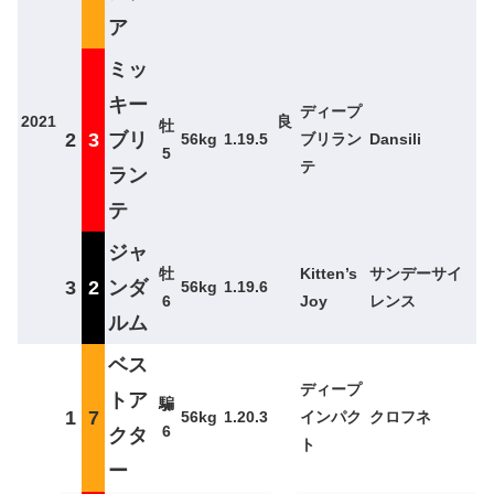
ア
ミッ
キー
ディープ
2021
良
牡
2
3
ブリ
56kg
1.19.5
ブリラン
Dansili
5
テ
ラン
テ
ジャ
牡
Kitten’s
サンデーサイ
3
2
ンダ
56kg
1.19.6
6
Joy
レンス
ルム
ベス
ディープ
トア
騙
1
7
56kg
1.20.3
インパク
クロフネ
6
クタ
ト
ー