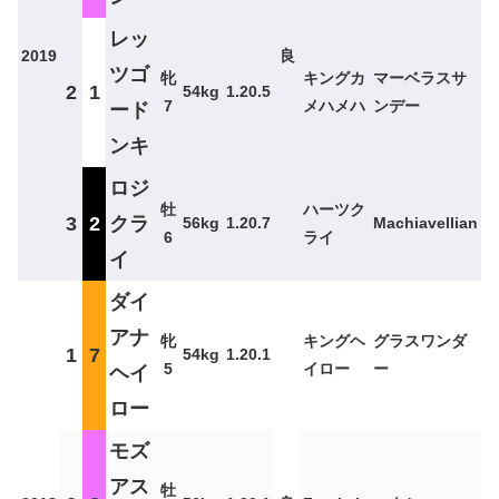
レッ
2019
良
ツゴ
牝
キングカ
マーベラスサ
2
1
54kg
1.20.5
7
メハメハ
ンデー
ード
ンキ
ロジ
牡
ハーツク
3
2
クラ
56kg
1.20.7
Machiavellian
6
ライ
イ
ダイ
アナ
牝
キングヘ
グラスワンダ
1
7
54kg
1.20.1
5
イロー
ー
ヘイ
ロー
モズ
アス
牡