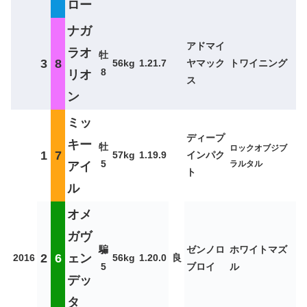
ロー
ナガ
アドマイ
ラオ
牡
3
8
56kg
1.21.7
ヤマック
トワイニング
8
リオ
ス
ン
ミッ
ディープ
キー
牡
ロックオブジブ
1
7
57kg
1.19.9
インパク
5
ラルタル
アイ
ト
ル
オメ
ガヴ
騙
ゼンノロ
ホワイトマズ
2
6
ェン
2016
56kg
1.20.0
良
5
ブロイ
ル
デッ
タ