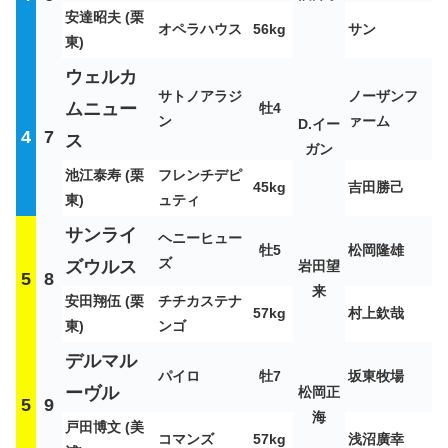
安達昭夫 (栗
オペラハウス
56kg
サン
東)
ウェルカ
サトノアラジ
ノーザンフ
ムニュー
牡4
ン
ァーム
D.イー
4
7
ス
ガン
池江泰寿 (栗
フレンチデピ
45kg
吉田勝己
東)
ュティ
サンライ
ヘニーヒュー
牡5
松岡隆雄
ズ
ズウルス
岩田望
5
8
来
安田翔伍 (栗
チチカステナ
57kg
村上欽哉
東)
ンゴ
デルマル
パイロ
牡7
坂東牧場
ーヴル
松岡正
5
9
海
戸田博文 (美
コマンズ
57kg
浅沼廣幸