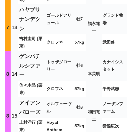
ハヤブサ
ゴールドアリ
グランド牧
ナンデク
牡7
ュール
場
福永祐
7
13
ン
一
吉村圭司 (栗
クロフネ
57kg
武田修
東)
ゲンパチ
トゥザグロー
カナイシス
ルシファ
牡6
リー
タッド
8
14
幸英明
ー
佐々木晶 (栗
クロフネ
57kg
平野武志
東)
アイアン
オルフェーヴ
ノーザンフ
牡6
ル
ァーム
バローズ
和田竜
8
15
二
上村洋行 (栗
Royal
57kg
猪熊広次
東)
Anthem