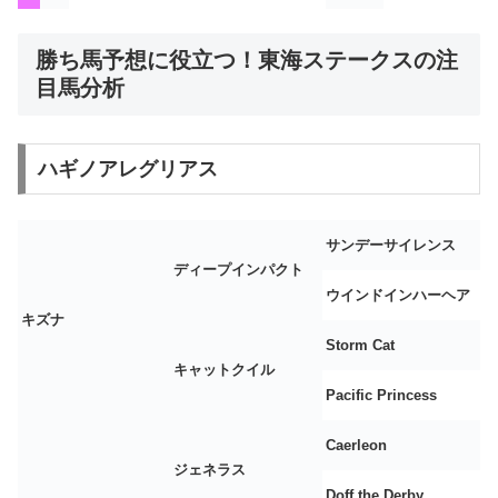
勝ち馬予想に役立つ！東海ステークスの注
目馬分析
ハギノアレグリアス
サンデーサイレンス
ディープインパクト
ウインドインハーヘア
キズナ
Storm Cat
キャットクイル
Pacific Princess
Caerleon
ジェネラス
Doff the Derby