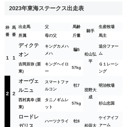
2023年東海ステークス出走表
出走馬
父
馬齢
生産牧場
枠
馬
騎手
番
番
所属
母の父
斤量
馬主
ディクテ
キングカメハ
追分ファー
騙5
メハ
ム
オン
松山弘
1
1
平
吉岡辰弥 (栗
キングヘイロ
Ｇ１レーシ
57kg
東)
ー
ング
オーヴェ
スマートファ
牡7
明治牧場
ルコン
ルニュ
団野大
2
2
成
西村真幸 (栗
タニノギムレ
57kg
杉山忠国
東)
ット
ロードレ
ケイアイフ
ハーツクライ
牡8
ァーム
ガリス
松田大