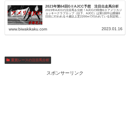
2023年第64回GⅡAJCC予想 注目出走馬分析
2023年AJCCの注目馬を分析！AJCCの特徴GⅡアメリカジ
ョッキークラブカップ（以下、AJCC）は第1回中山開催8
日目に行われる４歳以上芝2200mで行われている別定戦で
す。負担重量は4歳牡・騙馬55kg、同牝馬53kg、5歳以上
牡・騙...
2023.01.16
www.biwakikaku.com
重賞レースの注目馬分析
スポンサーリンク