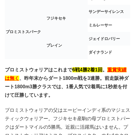
サンデーサイレンス
フジキセキ
ミルレーサー
プロミストスパーク
ジェイドロバリー
プレイン
ダイナランド
プロミストウォリアはこれまで
6戦4勝2着1回
。
重賞実績
は無く
、昨年末からダート1800m戦を3連勝。前走阪神ダ
ート1800m3勝クラスでは、1番人気で2着馬に1秒差を付
けて圧勝しています。
プロミストウォリアの父はエーピーインディ系のマジェス
ティックウォリアー。フジキセキ産駒の母プロミストパー
クはダートマイルの5勝馬。近親に活躍馬はいません。プ