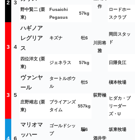
2
3
作
野中賢二 (栗
Fusaichi
ロードホー
57kg
東)
Pegasus
スクラブ
ハギノア
岡田スタッ
レグリア
キズナ
牡6
ド
川田将
3
4
ス
雅
四位洋文 (栗
ジェネラス
57kg
日隈良江
東)
ヴァンヤ
タートルボウ
牡5
槇本牧場
ル
ール
3
5
荻野極
ヒダカ・ブ
庄野靖志 (栗
ブライアンズ
557kg
リーダー
東)
タイム
ズ・U
マリオマ
ゴールドシッ
騙6
坂東牧場
プ
ッハー
4
6
酒井学