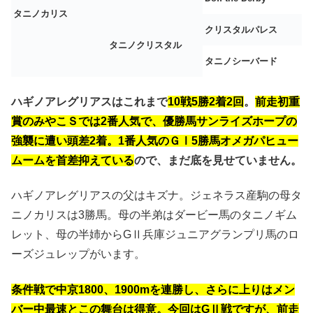
タニノカリス
クリスタルパレス
タニノクリスタル
タニノシーバード
ハギノアレグリアスはこれまで
10戦5勝2着2回
。
前走初重
賞のみやこＳでは2番人気で、優勝馬サンライズホープの
強襲に遭い頭差2着。1番人気のＧⅠ5勝馬オメガパヒュー
ムームを首差抑えている
ので、まだ底を見せていません。
ハギノアレグリアスの父はキズナ。ジェネラス産駒の母タ
ニノカリスは3勝馬。母の半弟はダービー馬のタニノギム
レット、母の半姉からGⅡ兵庫ジュニアグランプリ馬のロ
ーズジュレップがいます。
条件戦で中京1800、1900mを連勝し、さらに上りはメン
バー中最速とこの舞台は得意。今回はGⅡ戦ですが、前走