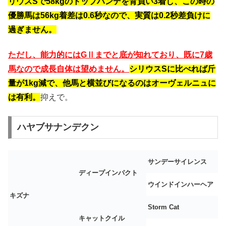
リウスSで58kgのトップハンデを背負い3着し、この時の
優勝馬は56kg着差は0.6秒なので、実質は0.2秒差負けに
過ぎません。
ただし、能力的にはGⅡまでと底が知れており、既に7歳
馬なので成長自体は望めません。
シリウスSに比べれば斤
量が1kg減で、他馬と横並びになるのはオーヴェルニュに
は有利。
抑えで。
ハヤブサナンデクン
サンデーサイレンス
ディープインパクト
ウインドインハーヘア
キズナ
Storm Cat
キャットクイル