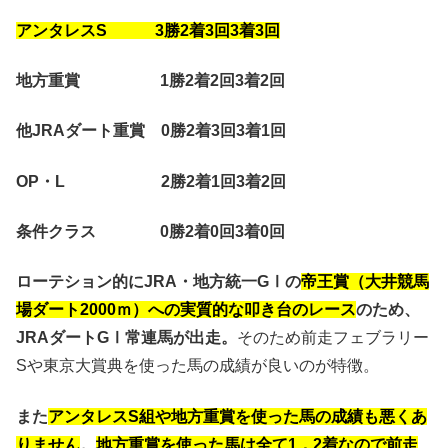
アンタレスS 3勝2着3回3着3回
地方重賞 1勝2着2回3着2回
他JRAダート重賞 0勝2着3回3着1回
OP・L 2勝2着1回3着2回
条件クラス 0勝2着0回3着0回
ローテション的にJRA・地方統一GⅠの
帝王賞（大井競馬
場ダート2000ｍ）への実質的な叩き台のレース
のため、
JRAダートGⅠ常連馬が出走。
そのため前走フェブラリー
Sや東京大賞典を使った馬の成績が良いのが特徴。
また
アンタレスS組や地方重賞を使った馬の成績も悪くあ
りません
。
地方重賞を使った馬は全て1，2着なので前走