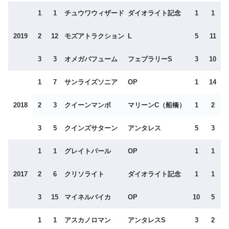
1
1
チュウワウィザード
ダイオライト記念
1
1
2019
2
12
モズアトラクション
L
5
11
3
3
オメガパフューム
フェブラリーS
3
10
1
7
サンライズソニア
OP
1
14
2018
2
3
クイーンマンボ
マリーンC（船橋）
1
2
3
5
クインズサターン
アンタレス
5
3
1
1
グレイトパール
OP
1
1
2017
2
6
クリソライト
ダイオライト記念
1
1
3
15
マイネルバイカ
OP
10
5
1
1
アスカノロマン
アンタレスS
3
2