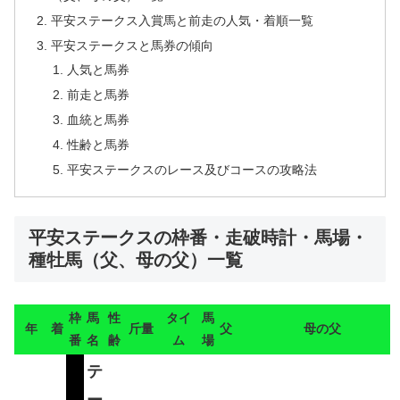
平安ステークス入賞馬と前走の人気・着順一覧
平安ステークスと馬券の傾向
人気と馬券
前走と馬券
血統と馬券
性齢と馬券
平安ステークスのレース及びコースの攻略法
平安ステークスの枠番・走破時計・馬場・
種牡馬（父、母の父）一覧
枠
馬
性
タイ
馬
年
着
斤量
父
母の父
番
名
齢
ム
場
テ
ー