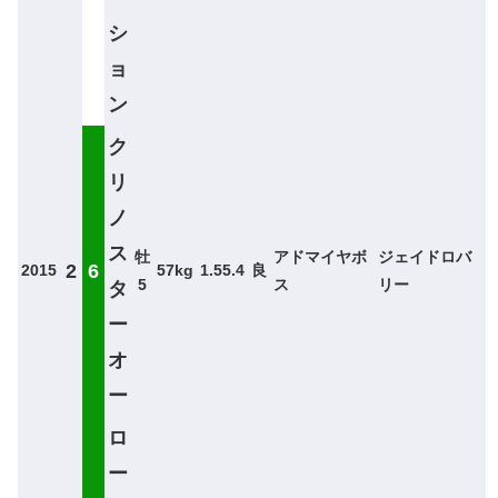
シ
ョ
ン
ク
リ
ノ
ス
牡
アドマイヤボ
ジェイドロバ
2
6
2015
57kg
1.55.4
良
5
ス
リー
タ
ー
オ
ー
ロ
ー