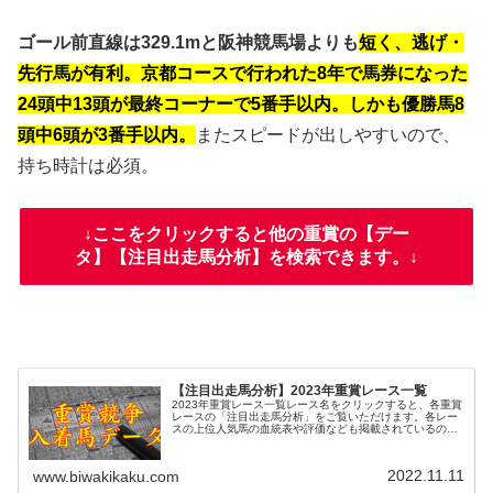
ゴール前直線は329.1mと阪神競馬場よりも
短く、逃げ・
先行馬が有利。京都コースで行われた8年で馬券になった
24頭中13頭が最終コーナーで5番手以内。しかも優勝馬8
頭中6頭が3番手以内。
またスピードが出しやすいので、
持ち時計は必須。
↓ここをクリックすると他の重賞の【デー
タ】【注目出走馬分析】を検索できます。↓
【注目出走馬分析】2023年重賞レース一覧
2023年重賞レース一覧レース名をクリックすると、各重賞
レースの「注目出走馬分析」をご覧いただけます。各レー
スの上位人気馬の血統表や評価なども掲載されているの
で、過去のレースと比較する際にお役立てください。また
レース名の脇のDをクリックする...
2022.11.11
www.biwakikaku.com