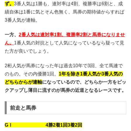
ず。
3番人気は1勝も、連対率は4割、複勝率は6割と、成
績自体は1番に気とそん色無く、馬券の期待値からすれば
3番人気が連軸。
一方、
2番人気は連対率1割、複勝率2割と馬券になりませ
ん。
1番人気の対抗として人気になっているなら疑って見
た方が良いでしょう。
2桁人気が馬券になった年は過去10年で3回、全て馬連で
のもの。その内優勝1回。
1年を除き1番人気か3番人気の
どちらからが連軸
になっているので、どちらか一方をピッ
クアップし薄目に流すのが馬券の近道となるレースです。
前走と馬券
GⅠ 4勝2着1回3着2回