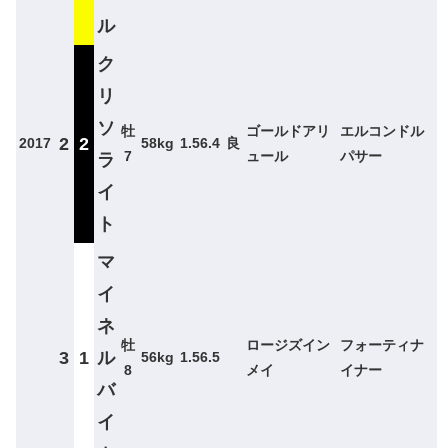
ル
ク
リ
ソ
牡
ゴールドアリ
エルコンドル
2
2
2017
58kg
1.56.4
良
7
ュール
パサー
ラ
イ
ト
マ
イ
ネ
牡
ロージズイン
フォーティナ
3
1
ル
56kg
1.56.5
8
メイ
イナー
バ
イ