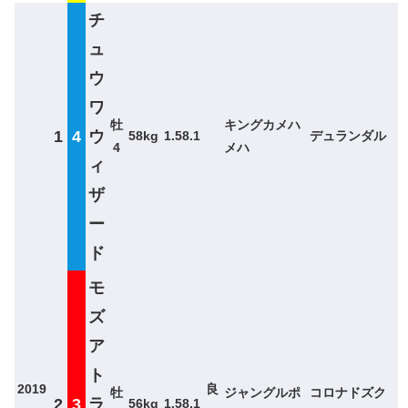
チ
ュ
ウ
ワ
牡
キングカメハ
1
4
ウ
58kg
1.58.1
デュランダル
4
メハ
ィ
ザ
ー
ド
モ
ズ
ア
ト
2019
良
牡
ジャングルポ
コロナドズク
2
3
ラ
56kg
1.58.1