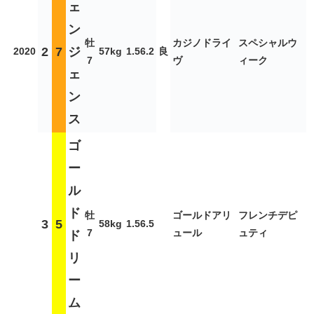
ェ
ン
牡
カジノドライ
スペシャルウ
2
7
ジ
2020
57kg
1.56.2
良
7
ヴ
ィーク
ェ
ン
ス
ゴ
ー
ル
ド
牡
ゴールドアリ
フレンチデピ
3
5
58kg
1.56.5
7
ュール
ュティ
ド
リ
ー
ム