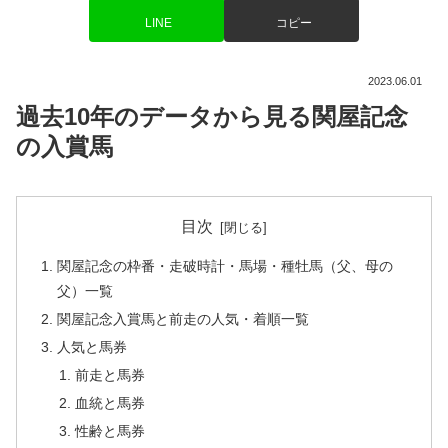
LINE
コピー
2023.06.01
過去10年のデータから見る関屋記念
の入賞馬
目次
関屋記念の枠番・走破時計・馬場・種牡馬（父、母の
父）一覧
関屋記念入賞馬と前走の人気・着順一覧
人気と馬券
前走と馬券
血統と馬券
性齢と馬券