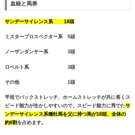
血統と馬券
サンデーサイレンス系 18頭
ミスタープロスペクター系 5頭
ノーザンダンサー系 3頭
ロベルト系 3頭
その他 1頭
平坦でバックストレッチ、ホームストレッチが共に長くス
ピード能力が生かしやすいので、スピード能力に秀でた
サ
ンデーサイレンス系種牡馬を父に持つ馬が18頭、全体の
約6割
を占めます。