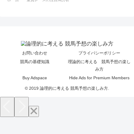
お問い合わせ
プライバシーポリシー
競馬の基礎知識
理論的に考える 競馬予想の楽し
み方
Buy Adspace
Hide Ads for Premium Members
© 2019 論理的に考える 競馬予想の楽しみ方.