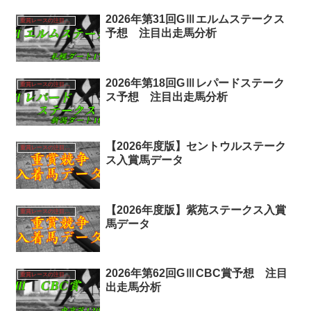
2026年第31回GⅢエルムステークス
重賞レースの注目馬分析
予想 注目出走馬分析
2026年第18回GⅢレパードステーク
重賞レースの注目馬分析
ス予想 注目出走馬分析
【2026年度版】セントウルステーク
重賞レースの注目馬分析
ス入賞馬データ
【2026年度版】紫苑ステークス入賞
重賞レースの注目馬分析
馬データ
2026年第62回GⅢCBC賞予想 注目
重賞レースの注目馬分析
出走馬分析