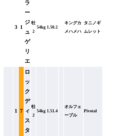
ラ
ー
ジ
牡
キングカ
タニノギ
3
1
54kg
1.50.2
ュ
2
メハメハ
ムレット
ゲ
リ
エ
ロ
ッ
ク
デ
牡
オルフェ
1
7
ィ
54kg
1.51.4
Pivotal
2
ーブル
ス
タ