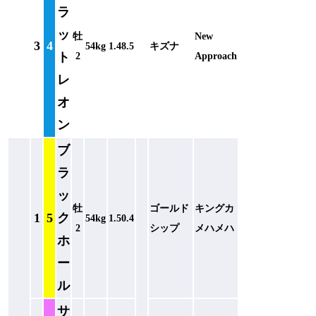
ラ
ッ
牡
New
3
4
54kg
1.48.5
キズナ
ト
2
Approach
レ
オ
ン
ブ
ラ
ッ
牡
ゴールド
キングカ
1
5
ク
54kg
1.50.4
2
シップ
メハメハ
ホ
ー
ル
サ