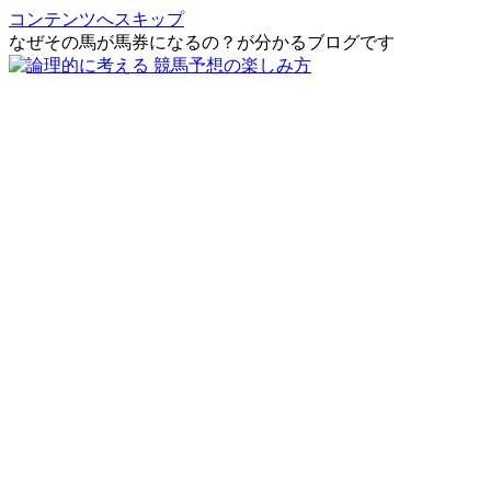
コンテンツへスキップ
なぜその馬が馬券になるの？が分かるブログです