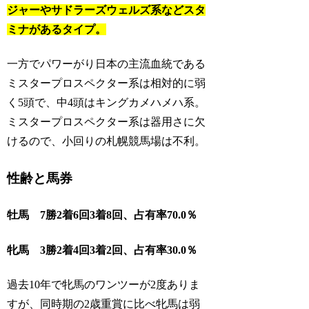
ジャーやサドラーズウェルズ系などスタ
ミナがあるタイプ。
一方でパワーがり日本の主流血統である
ミスタープロスペクター系は相対的に弱
く5頭で、中4頭はキングカメハメハ系。
ミスタープロスペクター系は器用さに欠
けるので、小回りの札幌競馬場は不利。
性齢と馬券
牡馬 7勝2着6回3着8回、占有率70.0％
牝馬 3勝2着4回3着2回、占有率30.0％
過去10年で牝馬のワンツーが2度ありま
すが、同時期の2歳重賞に比べ牝馬は弱