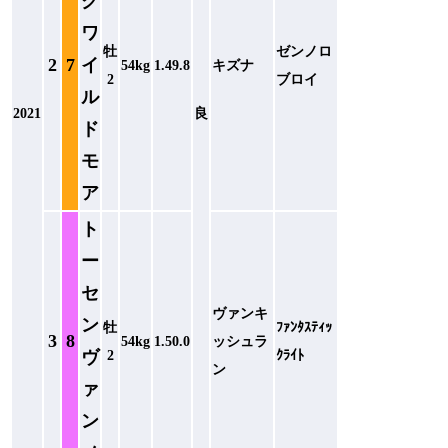
ク
ワ
牡
ゼンノロ
2
7
イ
54kg
1.49.8
キズナ
2
ブロイ
ル
2021
良
ド
モ
ア
ト
ー
セ
ヴァンキ
ン
牡
ﾌｧﾝﾀｽﾃｨｯ
3
8
54kg
1.50.0
ッシュラ
ヴ
2
ｸﾗｲﾄ
ン
ァ
ン