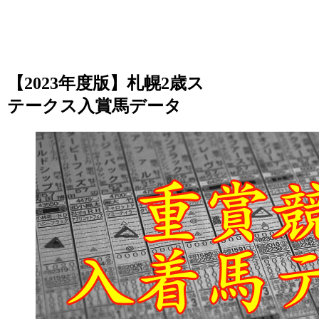
【2023年度版】札幌2歳ス
テークス入賞馬データ