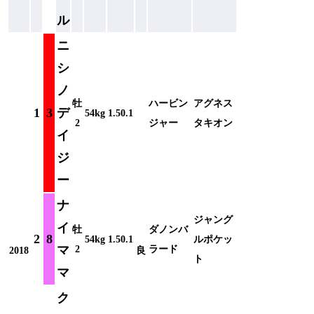
ル
ニ
シ
ノ
牡
ハービン
アグネス
1
3
デ
54kg
1.50.1
2
ジャー
タキオン
イ
ジ
ー
ナ
ジャング
イ
牡
ダノンバ
2
8
54kg
1.50.1
ルポケッ
マ
2
ラード
2018
良
ト
マ
ク