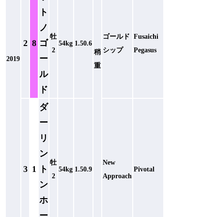
ト
ノ
牡
ゴールド
Fusaichi
2
8
ゴ
54kg
1.50.6
2
シップ
Pegasus
稍
ー
2019
重
ル
ド
ダ
ー
リ
ン
牡
New
3
1
ト
54kg
1.50.9
Pivotal
2
Approach
ン
ホ
ー