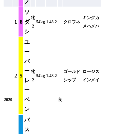
ノ
ソ
牝
キングカ
1
8
ダ
54kg
1.48.2
クロフネ
2
メハメハ
シ
ユ
ー
バ
ー
牝
ゴールド
ロージズ
2
5
54kg
1.48.2
レ
2
シップ
インメイ
ー
ベ
2020
良
ン
バ
ス