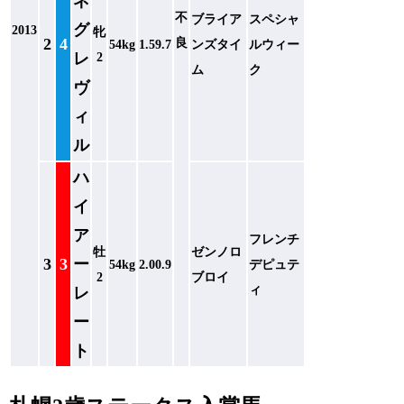
ネ
不
ブライア
スペシャ
グ
2013
牝
2
4
良
54kg
1.59.7
ンズタイ
ルウィー
レ
2
ム
ク
ヴ
ィ
ル
ハ
イ
ア
フレンチ
牡
ゼンノロ
3
3
ー
54kg
2.00.9
デピュテ
2
ブロイ
ィ
レ
ー
ト