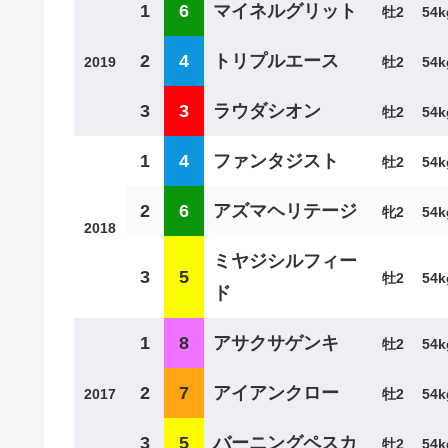
1
6
マイネルグリット
牡2
54k
2
4
トリプルエース
2019
牡2
54k
3
3
ラウダシオン
牡2
54k
1
4
ファンタジスト
牡2
54k
2
6
アズマヘリテージ
牝2
54k
2018
ミヤジシルフィー
3
5
牡2
54k
ド
1
8
アサクサゲンキ
牡2
54k
2
7
アイアンクロー
2017
牡2
54k
3
5
バーニングペスカ
牡2
54k