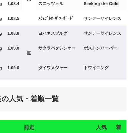
g
1.08.4
スニッツェル
Seeking the Gold
g
1.08.5
ｽｳｪﾌﾟﾄｵｰｳﾞｧｰﾎﾞｰﾄﾞ
サンデーサイレンス
g
1.08.8
ヨハネスブルグ
サンデーサイレンス
g
1.09.0
サクラバクシンオー
ボストンハーバー
重
g
1.09.0
ダイワメジャー
トワイニング
走の人気・着順一覧
前走
人気
着