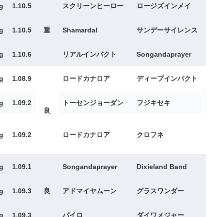
g
1.10.5
スクリーンヒーロー
ロージズインメイ
g
1.10.5
重
Shamardal
サンデーサイレンス
g
1.10.6
リアルインパクト
Songandaprayer
g
1.08.9
ロードカナロア
ディープインパクト
g
1.09.2
トーセンジョーダン
フジキセキ
良
g
1.09.2
ロードカナロア
クロフネ
g
1.09.1
Songandaprayer
Dixieland Band
g
1.09.3
良
アドマイヤムーン
グラスワンダー
g
1.09.3
パイロ
ダイワメジャー