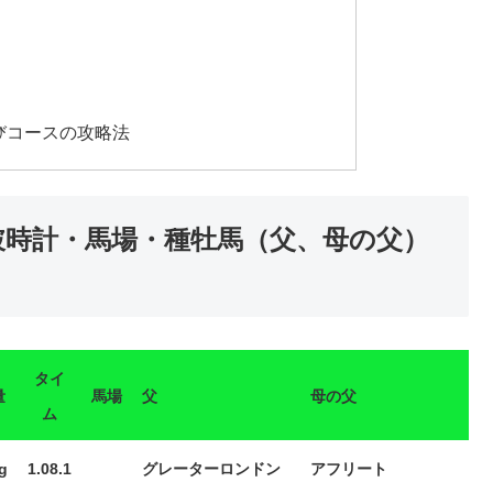
びコースの攻略法
破時計・馬場・種牡馬（父、母の父）
タイ
量
馬場
父
母の父
ム
g
1.08.1
グレーターロンドン
アフリート