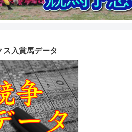
ークス入賞馬データ