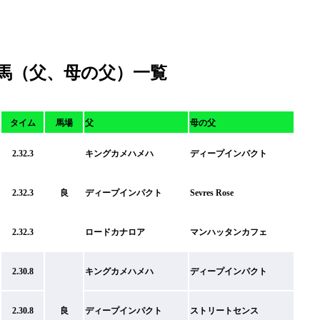
馬（父、母の父）一覧
タイム
馬場
父
母の父
2.32.3
キングカメハメハ
ディープインパクト
2.32.3
良
ディープインパクト
Sevres Rose
2.32.3
ロードカナロア
マンハッタンカフェ
2.30.8
キングカメハメハ
ディープインパクト
2.30.8
良
ディープインパクト
ストリートセンス