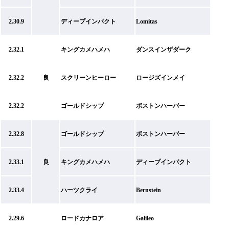
2.30.9
ディープインパクト
Lomitas
2.32.1
キングカメハメハ
ダンスインザダーク
2.32.2
良
スクリーンヒーロー
ロージズインメイ
2.32.2
ゴールドシップ
ボストンハーバー
2.32.8
ゴールドシップ
ボストンハーバー
2.33.1
良
キングカメハメハ
ディープインパクト
2.33.4
ハーツクライ
Bernstein
2.29.6
ロードカナロア
Galileo