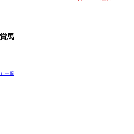
入賞馬
）一覧