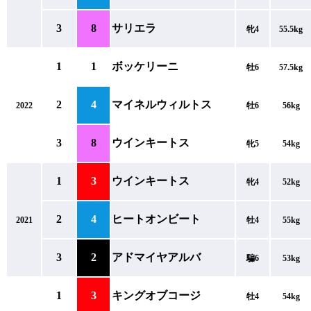
3
8
サリエラ
牝4
55.5kg
1
1
ボッケリーニ
牡6
57.5kg
2
4
マイネルウィルトス
2022
牡6
56kg
3
8
ウインキートス
牝5
54kg
1
3
ウインキートス
牝4
52kg
2
4
ヒートオンビート
2021
牡4
55kg
3
2
アドマイヤアルバ
騙6
53kg
1
3
キングオブコージ
牡4
54kg