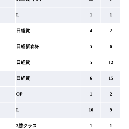
L
1
1
日経賞
4
2
日経新春杯
5
6
日経賞
5
12
日経賞
6
15
OP
1
2
L
10
9
3勝クラス
1
1