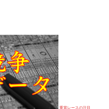
重賞レースの注目