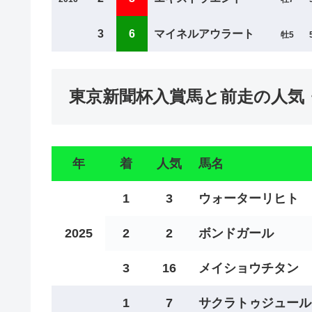
3
6
マイネルアウラート
牡5
東京新聞杯入賞馬と前走の人気
年
着
人気
馬名
1
3
ウォーターリヒト
2025
2
2
ボンドガール
3
16
メイショウチタン
1
7
サクラトゥジュール