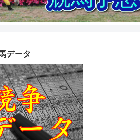
賞馬データ