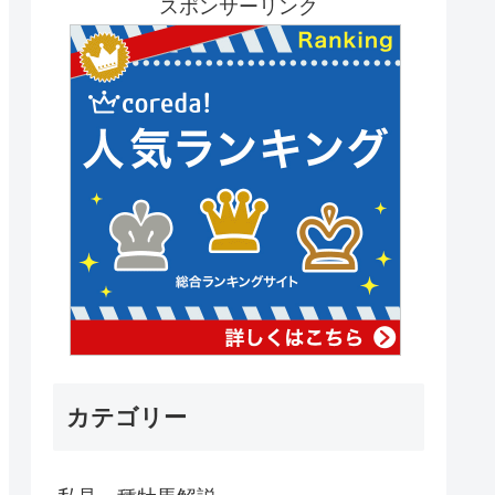
スポンサーリンク
カテゴリー