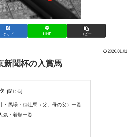
はてブ
LINE
コピー
2026.01.01
京新聞杯の入賞馬
次
計・馬場・種牡馬（父、母の父）一覧
人気・着順一覧