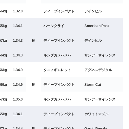
56kg
1.32.0
ディープインパクト
デインヒル
55kg
1.34.1
ハーツクライ
American Post
57kg
1.34.3
良
ディープインパクト
デインヒル
56kg
1.34.3
キングカメハメハ
サンデーサイレンス
56kg
1.34.9
タニノギムレット
アグネスデジタル
56kg
1.34.9
良
ディープインパクト
Storm Cat
57kg
1.35.0
キングカメハメハ
サンデーサイレンス
55kg
1.34.1
ディープインパクト
ホワイトマズル
57kg
1.34.4
良
ディープインパクト
Garde Royale