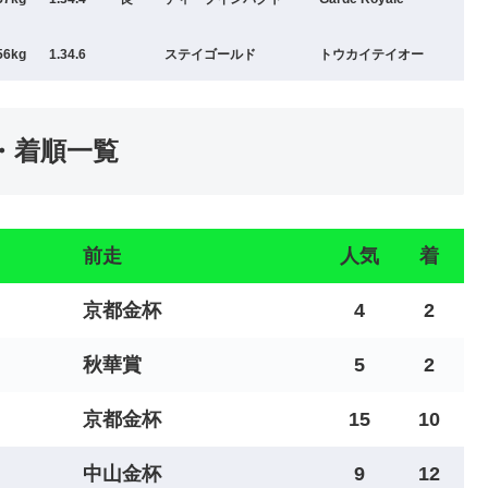
56kg
1.34.6
ステイゴールド
トウカイテイオー
・着順一覧
前走
人気
着
京都金杯
4
2
秋華賞
5
2
京都金杯
15
10
中山金杯
9
12