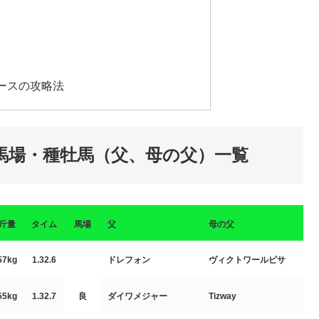
ースの攻略法
馬場・種牡馬（父、母の父）一覧
斤量
タイム
馬場
父
母の父
57kg
1.32.6
ドレフォン
ヴィクトワールピサ
55kg
1.32.7
良
ダイワメジャー
Tizway