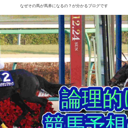
なぜその馬が馬券になるの？が分かるブログです