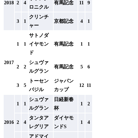
2018
2
4
有馬記念
11
9
ロニクル
クリンチ
3
1
京都記念
4
1
ャー
サトノダ
1
1
イヤモン
有馬記念
1
1
ド
2017
シュヴァ
2
2
有馬記念
5
6
ルグラン
トーセン
ジャパン
3
5
12
11
バジル
カップ
シュヴァ
日経新春
1
1
1
2
ルグラン
杯
タンタア
ダイヤモ
2016
2
4
1
4
レグリア
ンドS
アドマイ