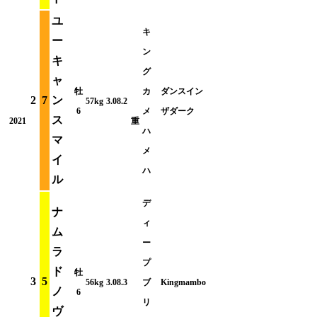
ユ
キ
ー
ン
キ
グ
ャ
牡
カ
ダンスイン
2
7
ン
57kg
3.08.2
6
メ
ザダーク
ス
2021
重
ハ
マ
メ
イ
ハ
ル
デ
ナ
ィ
ム
ー
ラ
プ
ド
牡
3
5
56kg
3.08.3
ブ
Kingmambo
ノ
6
リ
ヴ