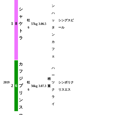
ン
シ
ハ
ャ
牡
ッ
シングスピ
1
8
ケ
57kg
3.06.5
6
タ
ール
ト
ン
ラ
カ
フ
ェ
カ
ハ
フ
ー
ジ
稍
2019
牡
ツ
シンボリク
2
6
プ
56kg
3.07.3
重
6
ク
リスエス
リ
ラ
ン
イ
ス