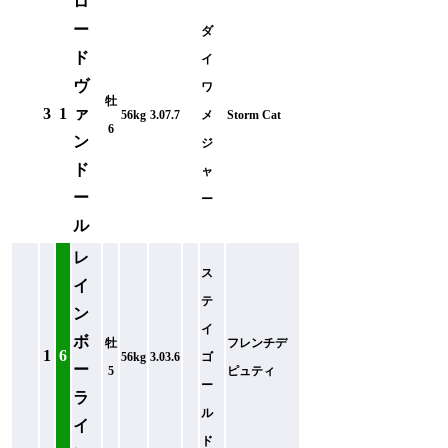
ロ
ー
ダ
ド
イ
ヴ
ワ
牡
3
1
ァ
56kg
3.07.7
メ
Storm Cat
6
ン
ジ
ド
ャ
ー
ー
ル
レ
ス
イ
テ
ン
イ
ボ
牡
フレンチデ
1
6
56kg
3.03.6
ゴ
ー
5
ピュティ
ー
ラ
ル
イ
ド