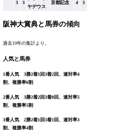
3
3
京都記念
4
3
ヤデウス
阪神大賞典と馬券の傾向
過去10年の集計より。
人気と馬券
1番人気 3勝2着1回3着2回、連対率4
割、複勝率6割
2番人気 3勝2着2回3着0回、連対率5
割、複勝率5割
3番人気 2勝2着1回3着1回、連対率3
割、複勝率4割