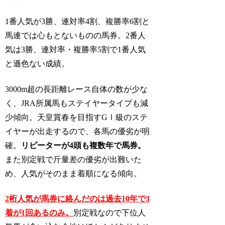
1番人気が3勝、連対率4割、複勝率6割と
馬連では心もとないものの馬券。2番人
気は3勝、連対率・複勝率5割で1番人気
と遜色ない成績。
3000m超の長距離レース自体の数が少な
く、JRA所属馬もステイヤータイプも減
少傾向。天皇賞春を目指すGⅠ級のステ
イヤーが出走するので、各馬の優劣が明
確。
リピーターが4頭も複数年で馬券。
また別定戦で斤量差の優劣が出難いた
め、人気がそのまま着順になる傾向。
2桁人気が馬券に絡んだのは過去10年で3
着が1回あるのみ。
別定戦なので下位人