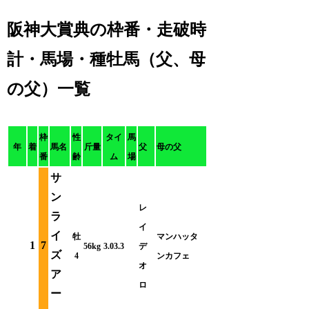
阪神大賞典の枠番・走破時
計・馬場・種牡馬（父、母
の父）一覧
枠
性
タイ
馬
年
着
馬名
斤量
父
母の父
番
齢
ム
場
サ
ン
レ
ラ
イ
イ
牡
マンハッタ
1
7
56kg
3.03.3
デ
ズ
4
ンカフェ
オ
ア
ロ
ー