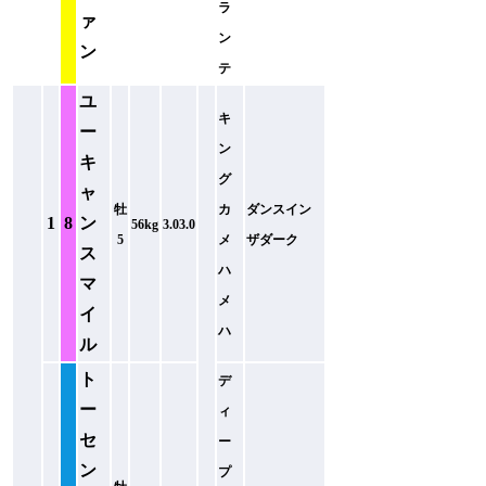
ラ
ァ
ン
ン
テ
ユ
キ
ー
ン
キ
グ
ャ
牡
カ
ダンスイン
1
8
ン
56kg
3.03.0
5
メ
ザダーク
ス
ハ
マ
メ
イ
ハ
ル
ト
デ
ー
ィ
セ
ー
ン
プ