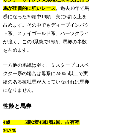
馬が圧倒的に強いレース
。過去10年で馬
券になった30頭中19頭、実に6割以上を
占めます。その中でもディープインパク
ト系、ステイゴールド系、ハーツクライ
が強く、この3系統で15頭、馬券の半数
を占めます。
一方他の系統は弱く、ミスタープロスペ
クター系の場合は母系に2400m以上で実
績のある種牡馬が入っていなければ馬券
になりません。
性齢と馬券
4歳 5勝2着4回3着2回、占有率
36.7％