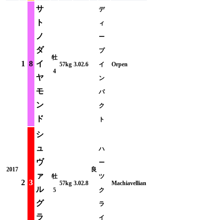
サ
デ
ト
ィ
ノ
ー
ダ
プ
牡
1
8
イ
57kg
3.02.6
イ
Orpen
4
ヤ
ン
モ
パ
ン
ク
ド
ト
シ
ュ
ハ
ヴ
ー
2017
良
ァ
牡
ツ
2
3
57kg
3.02.8
Machiavellian
ル
5
ク
グ
ラ
ラ
イ