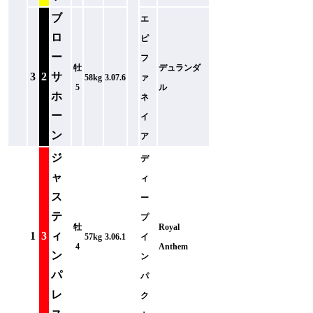
ブ
エ
ロ
ピ
ー
フ
牡
デュランダ
3
2
サ
58kg
3.07.6
ァ
5
ル
ホ
ネ
ー
イ
ン
ア
ジ
デ
ャ
ィ
ス
ー
テ
プ
牡
Royal
1
3
ィ
57kg
3.06.1
イ
4
Anthem
ン
ン
パ
パ
レ
ク