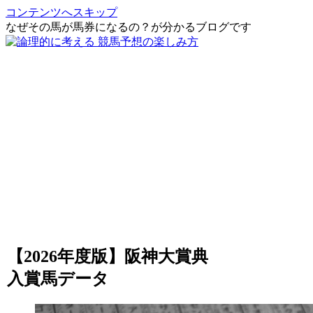
コンテンツへスキップ
なぜその馬が馬券になるの？が分かるブログです
【2026年度版】阪神大賞典
入賞馬データ