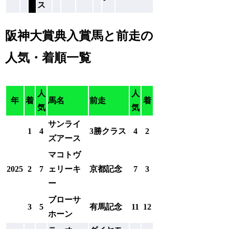
ス
阪神大賞典入賞馬と前走の
人気・着順一覧
人
人
年
着
馬名
前走
着
気
気
サンライ
1
4
3勝クラス
4
2
ズアース
マコトヴ
2025
2
7
ェリーキ
京都記念
7
3
ー
ブローサ
3
5
有馬記念
11
12
ホーン