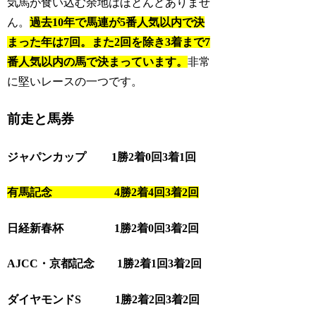
気馬が食い込む余地はほとんどありませ
ん。
過去10年で馬連が5番人気以内で決
まった年は7回。また2回を除き3着まで7
番人気以内の馬で決まっています。
非常
に堅いレースの一つです。
前走と馬券
ジャパンカップ 1勝2着0回3着1回
有馬記念 4勝2着4回3着2回
日経新春杯 1勝2着0回3着2回
AJCC・京都記念 1勝2着1回3着2回
ダイヤモンドS 1勝2着2回3着2回