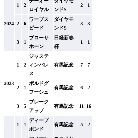
テーオー
ダイヤモ
1
2
2
1
ロイヤル
ンドS
ワープス
ダイヤモ
2024
2
6
3
3
ピード
ンドS
ブローサ
日経新春
3
1
1
1
ホーン
杯
ジャステ
1
2
ィンパレ
有馬記念
7
7
ス
2023
ボルドグ
2
1
有馬記念
6
2
フーシュ
ブレーク
3
5
有馬記念
11
16
アップ
ディープ
1
1
有馬記念
5
2
ボンド