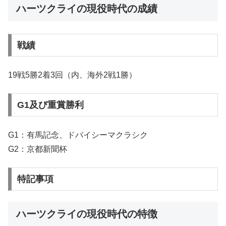
ハーツクライの現役時代の成績
戦績
19戦5勝2着3回（内、海外2戦1勝）
G1及び重賞勝利
G1：有馬記念、ドバイシーマクラシク
G2：京都新聞杯
特記事項
ハーツクライの現役時代の特徴