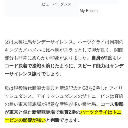
ビューパーダンス
My Bupers
父は大種牡馬サンデーサイレンス。ハーツクライは同期の
キングカメハメハに比べ脚がスラっとして脚が長く、関節
部分も非常に柔らかい印象がありました。
自身が2度もレ
コード決着で接戦を演じたように、スピード能力はサンデ
ーサイレンス譲りでしょう。
母は現役時代新潟大賞典と新潟記念とG3を2勝したアイリ
ッシュダンス。アイリッシュダンスの父トニービンは直線
の長い東京競馬場が得意な産駒が多い種牡馬。
コース形態
が東京と似た新潟競馬場で重賞2勝の
ハーツクライはトニ
ービンの影響が強い
と判断できます。