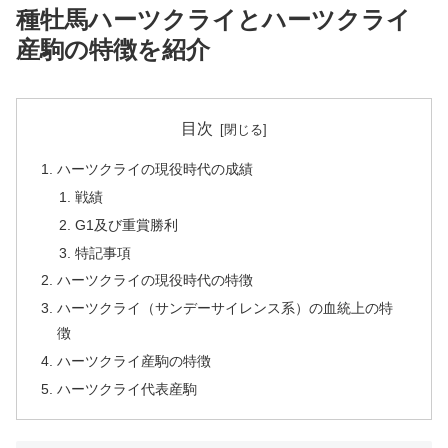
種牡馬ハーツクライとハーツクライ
産駒の特徴を紹介
目次
ハーツクライの現役時代の成績
戦績
G1及び重賞勝利
特記事項
ハーツクライの現役時代の特徴
ハーツクライ（サンデーサイレンス系）の血統上の特
徴
ハーツクライ産駒の特徴
ハーツクライ代表産駒