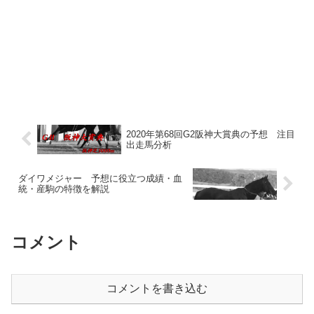
2020年第68回G2阪神大賞典の予想 注目
出走馬分析
ダイワメジャー 予想に役立つ成績・血
統・産駒の特徴を解説
コメント
コメントを書き込む