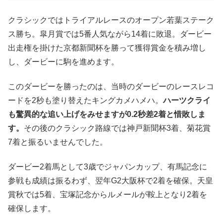
クラシックではトライアルレースのオープン若葉ステーク
ス勝ち。皐月賞では5番人気ながら14着に敗退。ダービー
出走権を掛けた京都新聞杯を勝って獲得賞金を積み増し
し、ダービーに駒を進めます。
このダービーを勝ったのは、当時のダービーのレースレコ
ードを2秒も塗り替えたキングカメハメハ。
ハーツクライ
も驚異的な追い上げをみせますが0.2秒差2着と惜敗しま
す。
その後のクラシック路線では神戸新聞杯3着、菊花賞
7着と振るいませんでした。
ダービー2着馬として3歳でジャパンカップ、有馬記念に
参戦も成績は振るわず、翌年G2大阪杯で2着を確保。天皇
賞秋では5着、宝塚記念からルメールが鞍上となり2着を
確保します。