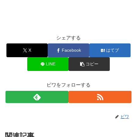
シェアする
X
Facebook
はてブ
LINE
コピー
ビワをフォローする
ビワ
関連記事