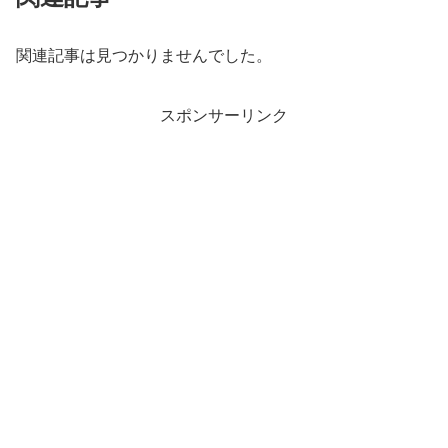
関連記事は見つかりませんでした。
スポンサーリンク