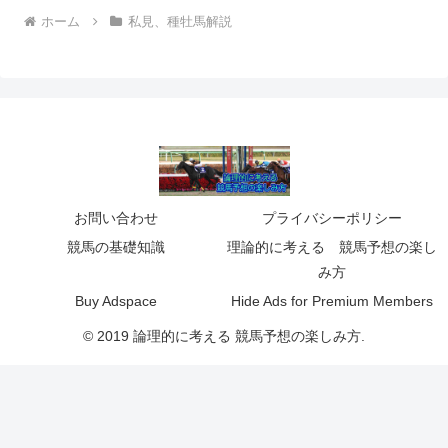
ホーム
私見、種牡馬解説
お問い合わせ
プライバシーポリシー
競馬の基礎知識
理論的に考える 競馬予想の楽し
み方
Buy Adspace
Hide Ads for Premium Members
© 2019 論理的に考える 競馬予想の楽しみ方.