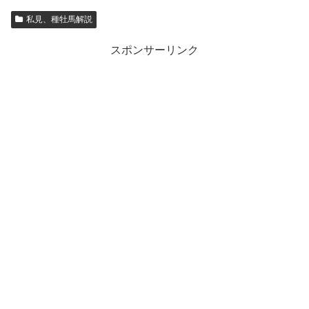
私見、種牡馬解説
スポンサーリンク