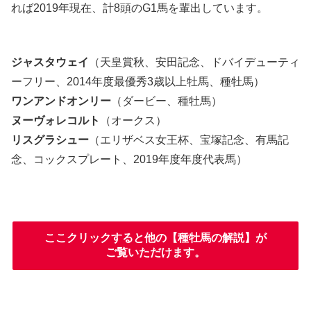
れば2019年現在、計8頭のG1馬を輩出しています。
ジャスタウェイ
（天皇賞秋、安田記念、ドバイデューティ
ーフリー、2014年度最優秀3歳以上牡馬、種牡馬）
ワンアンドオンリー
（ダービー、種牡馬）
ヌーヴォレコルト
（オークス）
リスグラシュー
（エリザベス女王杯、宝塚記念、有馬記
念、コックスプレート、2019年度年度代表馬）
ここクリックすると他の【種牡馬の解説】が
ご覧いただけます。