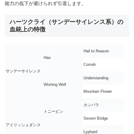
能力の低下が避けられず引退します。
ハーツクライ（サンデーサイレンス系）の
血統上の特徴
Hail to Reason
Hao
Comah
サンデーサイレンス
Understanding
Wishing Well
Mountain Flower
カンパラ
トニービン
Severn Bridge
アイリッシュダンス
Lyphard