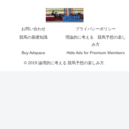
お問い合わせ
プライバシーポリシー
競馬の基礎知識
理論的に考える 競馬予想の楽し
み方
Buy Adspace
Hide Ads for Premium Members
© 2019 論理的に考える 競馬予想の楽しみ方.