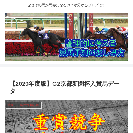
なぜその馬が馬券になるの？が分かるブログです
【2020年度版】G2京都新聞杯入賞馬デー
タ
重賞レースの注目馬分析