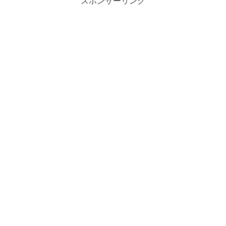
スポンサーリンク