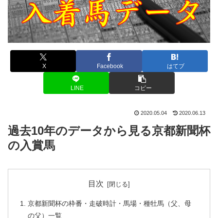
X
Facebook
はてブ
LINE
コピー
2020.05.04
2020.06.13
過去10年のデータから見る京都新聞杯
の入賞馬
目次
京都新聞杯の枠番・走破時計・馬場・種牡馬（父、母
の父）一覧