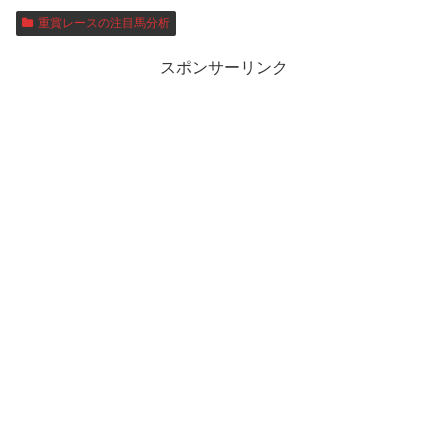
重賞レースの注目馬分析
スポンサーリンク