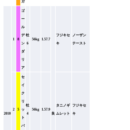
ガ
ゴ
ー
ル
デ
牡
フジキセ
ノーザン
1
8
56kg
1.57.7
ン
6
キ
テースト
ダ
リ
ア
セ
イ
ク
リ
牡
タニノギ
フジキセ
2
5
ッ
56kg
1.57.9
2010
4
良
ムレット
キ
ト
バ