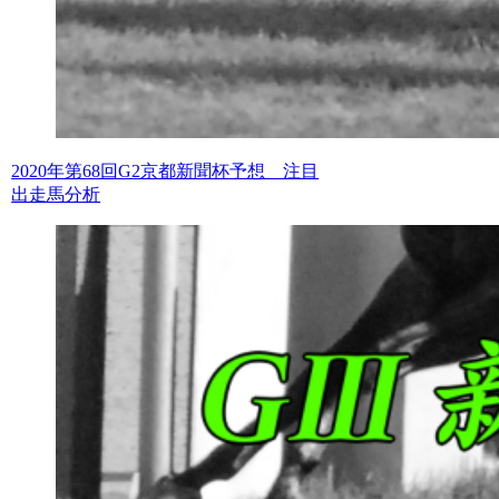
2020年第68回G2京都新聞杯予想 注目
出走馬分析