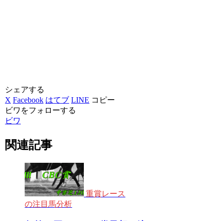
シェアする
X
Facebook
はてブ
LINE
コピー
ビワをフォローする
ビワ
関連記事
重賞レース
の注目馬分析