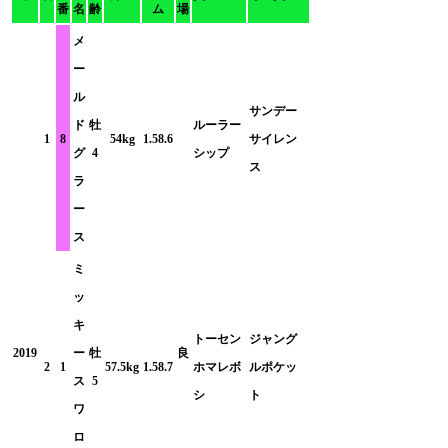
番
名
齢
ム
場
メ
ー
ル
サンデー
ド
牡
ルーラー
1
8
54kg
1.58.6
サイレン
グ
4
シップ
ス
ラ
ー
ス
ミ
ッ
キ
トーセン
ジャング
2019
ー
牡
良
2
1
57.5kg
1.58.7
ホマレボ
ルポケッ
ス
5
シ
ト
ワ
ロ