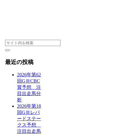
最近の投稿
2026年第62
回GⅢCBC
賞予想 注
目出走馬分
析
2026年第18
回GⅢレパ
ードステー
クス予想
注目出走馬