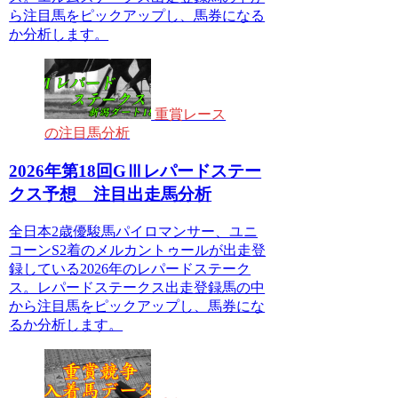
ら注目馬をピックアップし、馬券になる
か分析します。
重賞レース
の注目馬分析
2026年第18回GⅢレパードステー
クス予想 注目出走馬分析
全日本2歳優駿馬パイロマンサー、ユニ
コーンS2着のメルカントゥールが出走登
録している2026年のレパードステーク
ス。レパードステークス出走登録馬の中
から注目馬をピックアップし、馬券にな
るか分析します。