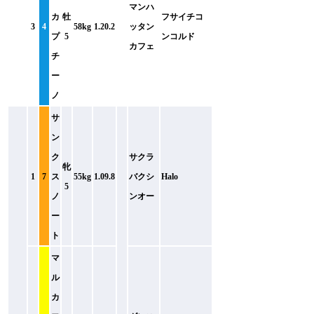
マンハ
カ
牡
フサイチコ
3
4
58kg
1.20.2
ッタン
プ
5
ンコルド
カフェ
チ
ー
ノ
サ
ン
ク
サクラ
牝
1
7
ス
55kg
1.09.8
バクシ
Halo
5
ノ
ンオー
ー
ト
マ
ル
カ