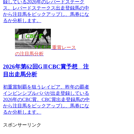
録している2026年のレパードステーク
ス。レパードステークス出走登録馬の中
から注目馬をピックアップし、馬券にな
るか分析します。
重賞レース
の注目馬分析
2026年第62回GⅢCBC賞予想 注
目出走馬分析
初重賞制覇を狙うレイピア、昨年の覇者
インビンシブルパパが出走登録している
2026年のCBC賞。CBC賞出走登録馬の中
から注目馬をピックアップし、馬券にな
るか分析します。
スポンサーリンク