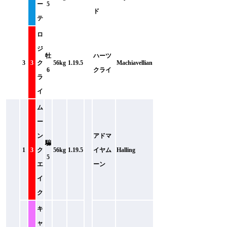
ー
5
ド
テ
ロ
ジ
牡
ハーツ
3
3
ク
56kg
1.19.5
Machiavellian
6
クライ
ラ
イ
ム
ー
ン
アドマ
騙
1
3
ク
56kg
1.19.5
イヤム
Halling
5
エ
ーン
イ
ク
キ
ャ