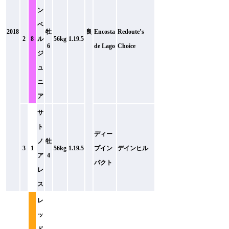
ン
ベ
2018
牡
良
Encosta
Redoute’s
2
8
ル
56kg
1.19.5
6
de Lago
Choice
ジ
ュ
ニ
ア
サ
ト
ディー
ノ
牡
3
1
56kg
1.19.5
プイン
デインヒル
ア
4
パクト
レ
ス
レ
ッ
ド