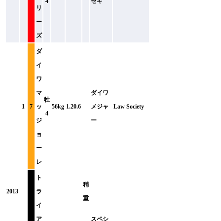
4
セキ
リ
ー
ズ
ダ
イ
ワ
マ
ダイワ
牡
1
7
ッ
56kg
1.20.6
メジャ
Law Society
4
ジ
ー
ョ
ー
レ
ト
稍
2013
ラ
重
イ
ア
スペシ