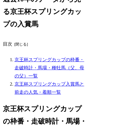
る京王杯スプリングカッ
プの入賞馬
目次
京王杯スプリングカップの枠番・
走破時計・馬場・種牡馬（父、母
の父）一覧
京王杯スプリングカップ入賞馬と
前走の人気・着順一覧
京王杯スプリングカップ
の枠番・走破時計・馬場・