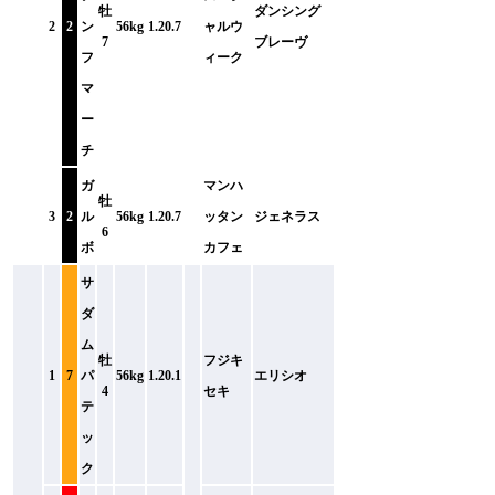
牡
ダンシング
2
2
ン
56kg
1.20.7
ャルウ
7
ブレーヴ
フ
ィーク
マ
ー
チ
ガ
マンハ
牡
3
2
ル
56kg
1.20.7
ッタン
ジェネラス
6
ボ
カフェ
サ
ダ
ム
牡
フジキ
1
7
パ
56kg
1.20.1
エリシオ
4
セキ
テ
ッ
ク