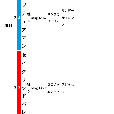
ブ
サンデー
チ
牡
キングカ
2
4
56kg
1.47.7
サイレン
ュ
4
メハメハ
2011
ス
ア
マ
ン
セ
イ
ク
リ
牡
タニノギ
フジキセ
3
3
ッ
56kg
1.47.8
5
ムレット
キ
ド
バ
レ