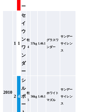
ー
セ
イ
ウ
サンデー
ン
牡
グラスワ
1
1
57kg
1.46.1
サイレン
ワ
4
ンダー
ス
ン
ダ
ー
シ
ル
サンデー
2010
牡
ホワイト
2
4
ポ
56kg
1.46.1
サイレン
5
マズル
ー
ス