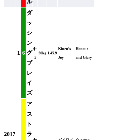
ル
ダ
ッ
シ
ン
牡
Kitten’s
Honour
1
6
グ
56kg
1.45.9
5
Joy
and Glory
ブ
レ
イ
ズ
ア
ス
ト
2017
ラ
牡
ダイワメ
ウォーエ