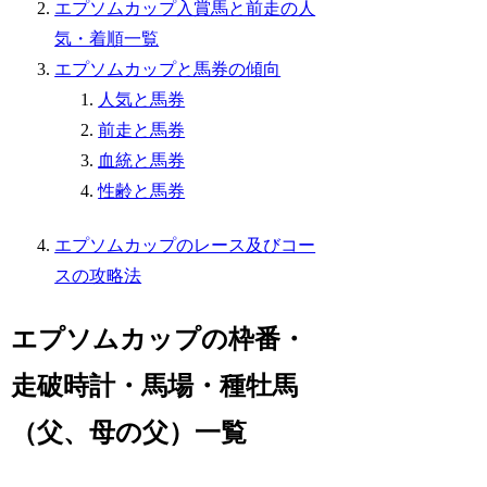
エプソムカップ入賞馬と前走の人
気・着順一覧
エプソムカップと馬券の傾向
人気と馬券
前走と馬券
血統と馬券
性齢と馬券
エプソムカップのレース及びコー
スの攻略法
エプソムカップの枠番・
走破時計・馬場・種牡馬
（父、母の父）一覧