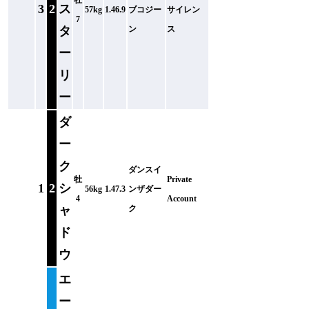
3
2
ス
57kg
1.46.9
ブコジー
サイレン
7
タ
ン
ス
ー
リ
ー
ダ
ー
ク
ダンスイ
牡
Private
1
2
シ
56kg
1.47.3
ンザダー
4
Account
ャ
ク
ド
ウ
エ
ー