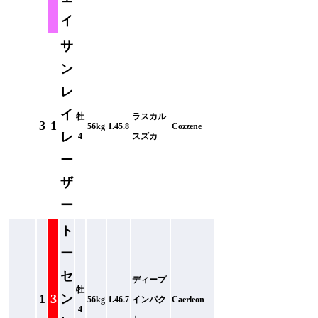
イ
サ
ン
レ
イ
牡
ラスカル
3
1
56kg
1.45.8
Cozzene
レ
4
スズカ
ー
ザ
ー
ト
ー
セ
ディープ
牡
1
3
ン
56kg
1.46.7
インパク
Caerleon
4