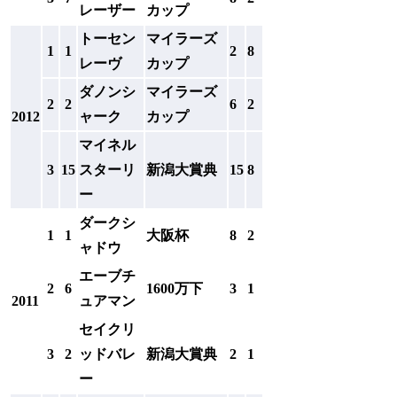
レーザー
カップ
トーセン
マイラーズ
1
1
2
8
レーヴ
カップ
ダノンシ
マイラーズ
2
2
6
2
2012
ャーク
カップ
マイネル
3
15
スターリ
新潟大賞典
15
8
ー
ダークシ
1
1
大阪杯
8
2
ャドウ
エーブチ
2
6
1600万下
3
1
2011
ュアマン
セイクリ
3
2
ッドバレ
新潟大賞典
2
1
ー