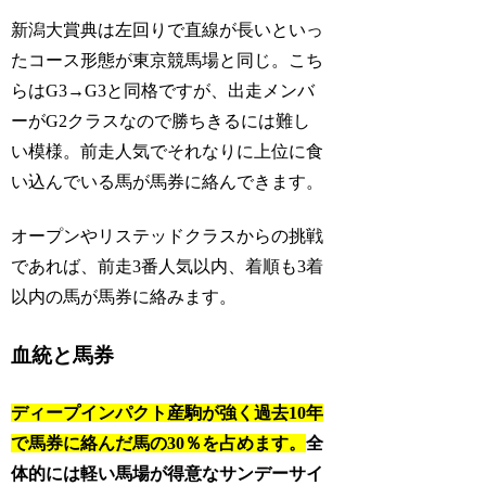
新潟大賞典は左回りで直線が長いといっ
たコース形態が東京競馬場と同じ。こち
らはG3→G3と同格ですが、出走メンバ
ーがG2クラスなので勝ちきるには難し
い模様。前走人気でそれなりに上位に食
い込んでいる馬が馬券に絡んできます。
オープンやリステッドクラスからの挑戦
であれば、前走3番人気以内、着順も3着
以内の馬が馬券に絡みます。
血統と馬券
ディープインパクト産駒が強く過去10年
で馬券に絡んだ馬の30％を占めます。
全
体的には軽い馬場が得意なサンデーサイ