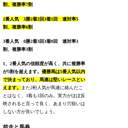
割、複勝率7割
2番人気 3勝2着2回3着1回 連対率5
割、複勝率6割
3番人気 0勝2着3回3着0回 連対率3
割、複勝率3割
1、2番人気の信頼度が高く、共に複勝率
が5割を超えます。
優勝馬は5番人気以内
で決まっており、馬連は堅いレースとい
えます。
また2桁人気が馬連に絡んだこ
とはなく、3着も1回のみ。実力がほぼ反
映されると言って良く、あまり穴狙いは
しない方が良いでしょう。
前走と馬券