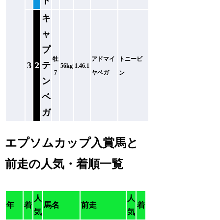
ト
キ
ャ
プ
牡
アドマイ
トニービ
3
2
テ
56kg
1.46.1
7
ヤベガ
ン
ン
ベ
ガ
エプソムカップ入賞馬と
前走の人気・着順一覧
人
人
年
着
馬名
前走
着
気
気