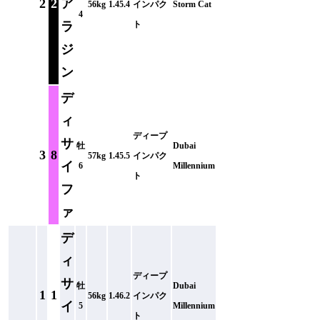
2
2
ア
56kg
1.45.4
インパク
Storm Cat
4
ラ
ト
ジ
ン
デ
ィ
ディープ
サ
牡
Dubai
3
8
57kg
1.45.5
インパク
イ
6
Millennium
ト
フ
ァ
デ
ィ
ディープ
サ
牡
Dubai
1
1
56kg
1.46.2
インパク
イ
5
Millennium
ト