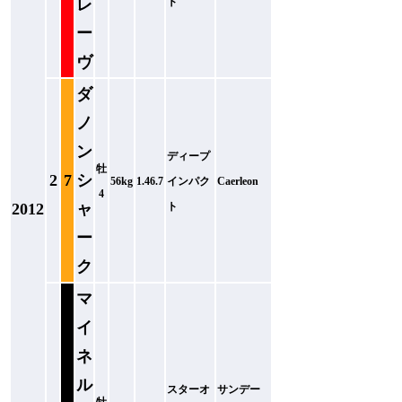
レ
ト
ー
ヴ
ダ
ノ
ン
ディープ
牡
2
7
シ
56kg
1.46.7
インパク
Caerleon
4
2012
ャ
ト
ー
ク
マ
イ
ネ
ル
スターオ
サンデー
牡