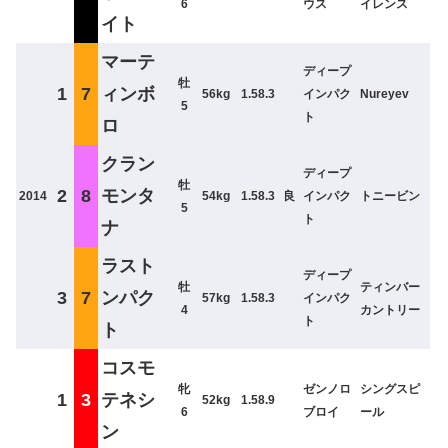
6
ウス
イレンス
イト
マーテ
ディープ
牡
1
7
ィンボ
56kg
1.58.3
インパク
Nureyev
5
ト
ロ
クラン
ディープ
牡
2
8
モンタ
2014
54kg
1.58.3
良
インパク
トニービン
5
ト
ナ
ラスト
ディープ
牡
ティンバー
3
7
ンパク
57kg
1.58.3
インパク
4
カントリー
ト
ト
コスモ
牝
ゼンノロ
シングスピ
1
3
テネシ
52kg
1.58.9
6
ブロイ
ール
ン