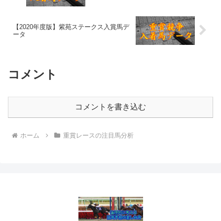
【2020年度版】紫苑ステークス入賞馬デ
ータ
コメント
コメントを書き込む
ホーム
重賞レースの注目馬分析