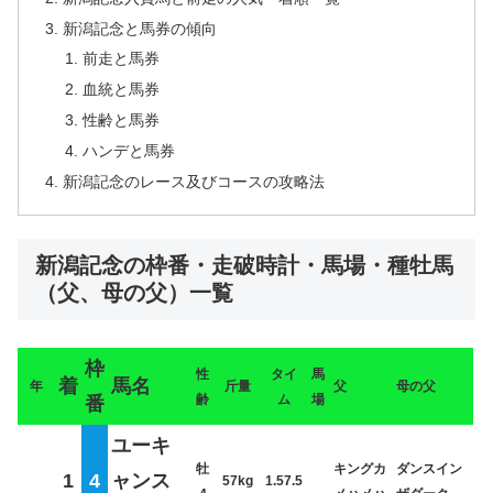
新潟記念と馬券の傾向
前走と馬券
血統と馬券
性齢と馬券
ハンデと馬券
新潟記念のレース及びコースの攻略法
新潟記念の枠番・走破時計・馬場・種牡馬
（父、母の父）一覧
枠
性
タイ
馬
着
馬名
年
斤量
父
母の父
齢
ム
場
番
ユーキ
牡
キングカ
ダンスイン
1
4
ャンス
57kg
1.57.5