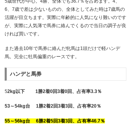
5歳世代が中心。4勝、全体でも36.7％を占めます。4、
6、7歳で差は少ないものの、全体としてみた時は7歳馬の
活躍が目立ちます。実際に年齢的に人気になり難いのです
が、実際に人気薄で馬券に絡んでくるので当日の調子が良
ければ買いです。
また過去10年で馬券に絡んだ牝馬は1頭だけで軽ハンデ
馬。完全に牡馬偏重のレースです。
ハンデと馬券
5
2kg以下 1勝2着0回3着0回、占有率3.3％
53～54kg台 1勝2着2回3着3回、占有率20％
55～56kg台 6勝2着5回3着3回、占有率46.7％