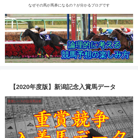
なぜその馬が馬券になるの？が分かるブログです
【2020年度版】新潟記念入賞馬データ
重賞レースの注目馬分析