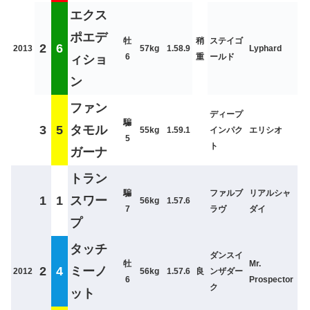
エクス
ポエデ
牡
稍
ステイゴ
2
6
2013
57kg
1.58.9
Lyphard
6
重
ールド
ィショ
ン
ファン
ディープ
騙
3
5
タモル
55kg
1.59.1
インパク
エリシオ
5
ト
ガーナ
トラン
騙
ファルブ
リアルシャ
1
1
スワー
56kg
1.57.6
7
ラヴ
ダイ
プ
タッチ
ダンスイ
牡
Mr.
2
4
ミーノ
2012
56kg
1.57.6
良
ンザダー
6
Prospector
ク
ット