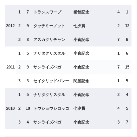
1
7
トランスワープ
函館記念
4
1
2012
2
9
タッチミーノット
七夕賞
2
12
3
8
アスカクリチャン
小倉記念
7
6
1
5
ナリタクリスタル
小倉記念
1
6
2011
2
9
サンライズベガ
小倉記念
7
15
3
3
セイクリッドバレー
関屋記念
1
5
1
5
ナリタクリスタル
小倉記念
2
4
2010
2
10
トウショウシロッコ
七夕賞
4
5
3
4
サンライズベガ
小倉記念
3
7