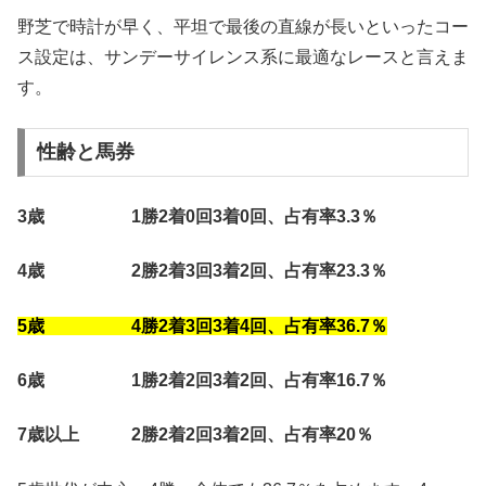
野芝で時計が早く、平坦で最後の直線が長いといったコー
ス設定は、サンデーサイレンス系に最適なレースと言えま
す。
性齢と馬券
3歳 1勝2着0回3着0回、占有率3.3％
4歳 2勝2着3回3着2回、占有率23.3％
5歳 4勝2着3回3着4回、占有率36.7％
6歳 1勝2着2回3着2回、占有率16.7％
7歳以上 2勝2着2回3着2回、占有率20％