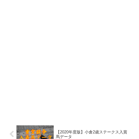
【2020年度版】小倉2歳ステークス入賞
馬データ