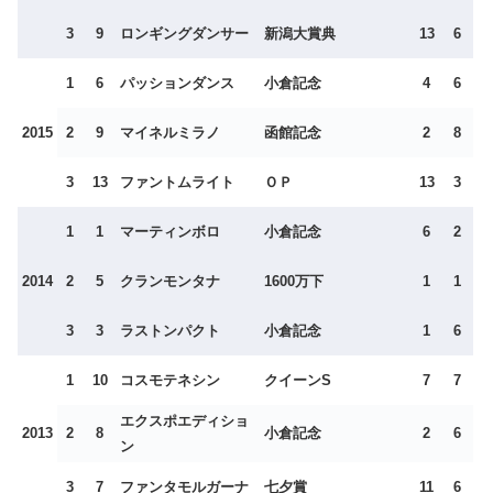
3
9
ロンギングダンサー
新潟大賞典
13
6
1
6
パッションダンス
小倉記念
4
6
2015
2
9
マイネルミラノ
函館記念
2
8
3
13
ファントムライト
ＯＰ
13
3
1
1
マーティンボロ
小倉記念
6
2
2014
2
5
クランモンタナ
1600万下
1
1
3
3
ラストンパクト
小倉記念
1
6
1
10
コスモテネシン
クイーンS
7
7
エクスポエディショ
2013
2
8
小倉記念
2
6
ン
3
7
ファンタモルガーナ
七夕賞
11
6