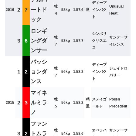
ディープ
牡
Unusual
2
7
ートド
2016
58kg
1.57.6
良
インパク
4
Heat
ト
ック
ロンギ
シンボリ
牡
サンデーサ
3
6
ングダ
53kg
1.57.7
クリスエ
7
イレンス
ス
ンサー
パッシ
ディープ
牡
ジェイドロ
1
2
ョンダ
56kg
1.58.2
インパク
7
バリー
ト
ンス
マイネ
牡
稍
ステイゴ
Polish
2
3
ルミラ
2015
56kg
1.58.2
5
重
ールド
Precedent
ノ
ファン
牡
オペラハ
サンデーサ
3
2
トムラ
54kg
1.58.6