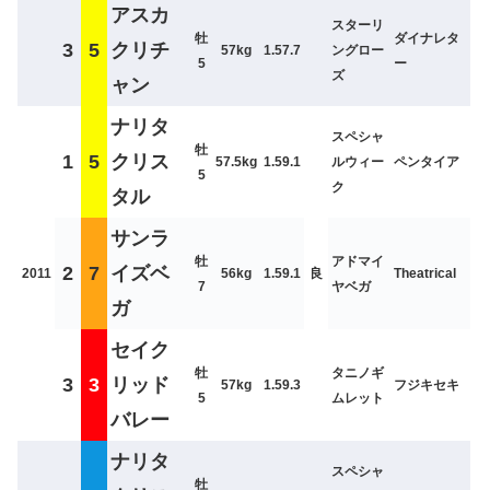
アスカ
スターリ
牡
ダイナレタ
3
5
クリチ
57kg
1.57.7
ングロー
5
ー
ズ
ャン
ナリタ
スペシャ
牡
1
5
クリス
57.5kg
1.59.1
ルウィー
ペンタイア
5
ク
タル
サンラ
牡
アドマイ
2
7
イズベ
2011
56kg
1.59.1
良
Theatrical
7
ヤベガ
ガ
セイク
牡
タニノギ
3
3
リッド
57kg
1.59.3
フジキセキ
5
ムレット
バレー
ナリタ
スペシャ
牡