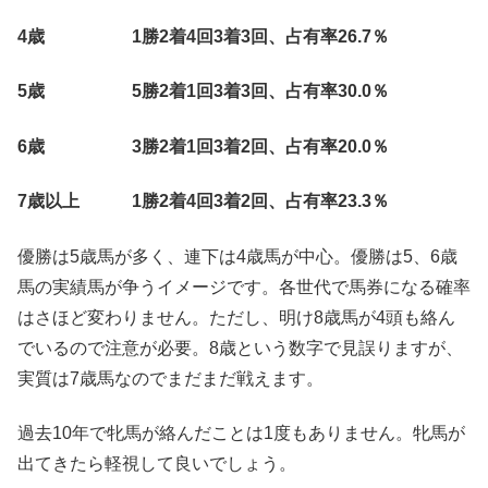
4歳 1勝2着4回3着3回、占有率26.7％
5歳 5勝2着1回3着3回、占有率30.0％
6歳 3勝2着1回3着2回、占有率20.0％
7歳以上 1勝2着4回3着2回、占有率23.3％
優勝は5歳馬が多く、連下は4歳馬が中心。優勝は5、6歳
馬の実績馬が争うイメージです。各世代で馬券になる確率
はさほど変わりません。ただし、明け8歳馬が4頭も絡ん
でいるので注意が必要。8歳という数字で見誤りますが、
実質は7歳馬なのでまだまだ戦えます。
過去10年で牝馬が絡んだことは1度もありません。牝馬が
出てきたら軽視して良いでしょう。