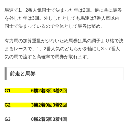
馬連で1、2番人気同士で決まった年は2回。逆に共に馬券
を外した年は3回。外ししたとしても馬連は7番人気以内
同士で決まっているので全体として馬券は堅め。
有力馬の加算重量が少ないため馬券は馬の調子より格で決
まるレースで、1、2番人気のどちらかを軸にし3～7番人
気の馬で流すと高確率で馬券が取れます。
前走と馬券
G1 6勝2着3回3着2回
G2 3勝2着0回3着2回
G3 0勝2着5回3着4回