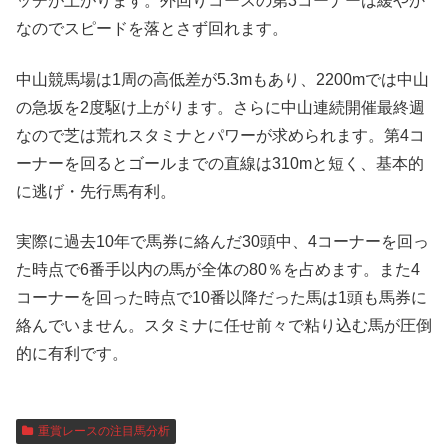
ッチが上がります。外回りコースの第3コーナーは緩やか
なのでスピードを落とさず回れます。
中山競馬場は1周の高低差が5.3mもあり、2200mでは中山
の急坂を2度駆け上がります。さらに中山連続開催最終週
なので芝は荒れスタミナとパワーが求められます。第4コ
ーナーを回るとゴールまでの直線は310mと短く、基本的
に逃げ・先行馬有利。
実際に過去10年で馬券に絡んだ30頭中、4コーナーを回っ
た時点で6番手以内の馬が全体の80％を占めます。また4
コーナーを回った時点で10番以降だった馬は1頭も馬券に
絡んでいません。スタミナに任せ前々で粘り込む馬が圧倒
的に有利です。
重賞レースの注目馬分析