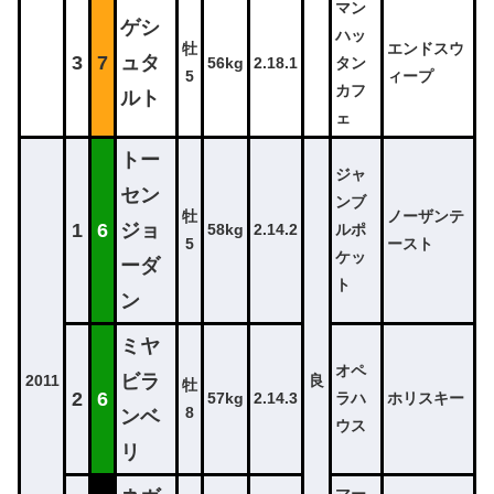
マン
ゲシ
ハッ
牡
エンドスウ
3
7
ュタ
56kg
2.18.1
タン
5
ィープ
カフ
ルト
ェ
トー
ジャ
セン
ンブ
牡
ノーザンテ
1
6
ジョ
58kg
2.14.2
ルポ
5
ースト
ケッ
ーダ
ト
ン
ミヤ
オペ
ビラ
2011
良
牡
2
6
57kg
2.14.3
ラハ
ホリスキー
8
ンベ
ウス
リ
マー