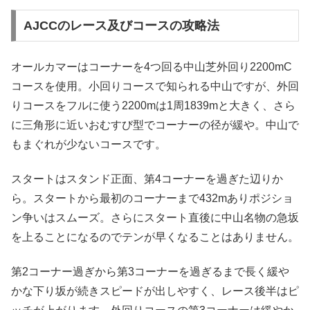
AJCCのレース及びコースの攻略法
オールカマーはコーナーを4つ回る中山芝外回り2200mC
コースを使用。小回りコースで知られる中山ですが、外回
りコースをフルに使う2200mは1周1839mと大きく、さら
に三角形に近いおむすび型でコーナーの径が緩や。中山で
もまぐれが少ないコースです。
スタートはスタンド正面、第4コーナーを過ぎた辺りか
ら。スタートから最初のコーナーまで432mありポジショ
ン争いはスムーズ。さらにスタート直後に中山名物の急坂
を上ることになるのでテンが早くなることはありません。
第2コーナー過ぎから第3コーナーを過ぎるまで長く緩や
かな下り坂が続きスピードが出しやすく、レース後半はピ