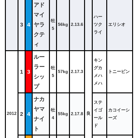
アド
マイ
ハー
牡
3
4
ヤラ
56kg
2.13.6
ツク
エリシオ
5
ライ
クテ
ィ
ルー
キン
ラー
牡
グカ
1
3
57kg
2.17.3
トニービン
5
メハ
シッ
メハ
プ
ナカ
ステ
ヤマ
牡
イゴ
カコイーシ
2012
2
4
良
55kg
2.17.8
4
ール
ーズ
ナイ
ド
ト