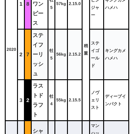
1
8
ワン
57kg
2.15.0
5
ジャ
ハメハ
ピー
ー
ス
ステ
ステ
イフ
稍
2020
牡
イゴ
キングカメ
重
2
7
ーリ
56kg
2.15.2
5
ール
ハメハ
ッシ
ド
ュ
ラス
ノヴ
トド
牡
ディープイ
3
2
55kg
2.15.5
ェリ
4
ンパクト
ラフ
スト
ト
マン
シャ
ハッ