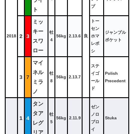
プ
ト
トー
ミッ
セン
キー
牡
ジャンブル
2
3
2018
56kg
2.13.6
良
ホマ
4
ポケット
スワ
レボ
ロー
シ
マイ
ステ
ネル
牡
イゴ
Polish
3
7
56kg
2.13.7
8
ール
Precedent
ミラ
ド
ノ
タン
ゼン
タア
牡
ノロ
1
4
56kg
2.11.9
Stuka
5
ブロ
レグ
イ
リア