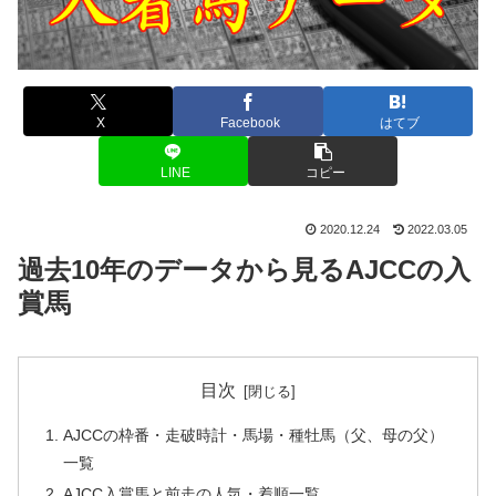
X
Facebook
はてブ
LINE
コピー
2020.12.24
2022.03.05
過去10年のデータから見るAJCCの入
賞馬
目次
AJCCの枠番・走破時計・馬場・種牡馬（父、母の父）
一覧
AJCC入賞馬と前走の人気・着順一覧