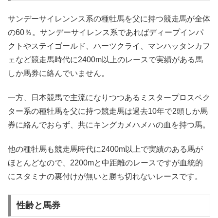
サンデーサイレンンス系の種牡馬を父に持つ競走馬が全体
の60％。サンデーサイレンス系であればディープインパ
クトやステイゴールド、ハーツクライ、マンハッタンカフ
ェなど競走馬時代に2400m以上のレースで実績がある馬
しか馬券に絡んでいません。
一方、日本競馬で主流になりつつあるミスタープロスペク
ター系の種牡馬を父に持つ競走馬は過去10年で2頭しか馬
券に絡んでおらず、共にキングカメハメハの血を持つ馬。
他の種牡馬も競走馬時代に2400m以上で実績のある馬が
ほとんどなので、2200mと中距離のレースですが血統的
にスタミナの裏付けが無いと勝ち切れないレースです。
性齢と馬券