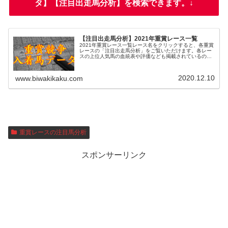
タ】【注目出走馬分析】を検索できます。↓
【注目出走馬分析】2021年重賞レース一覧
2021年重賞レース一覧レース名をクリックすると、各重賞
レースの「注目出走馬分析」をご覧いただけます。各レー
スの上位人気馬の血統表や評価なども掲載されているの
で、過去のレースと比較する際にお役立てください。また
レース名の脇のDをクリックする...
2020.12.10
www.biwakikaku.com
重賞レースの注目馬分析
スポンサーリンク