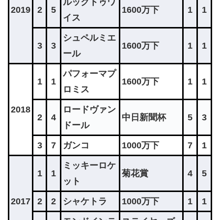
ルックトゥワ
2019
2
5
1600万下
1
1
イス
シュペルミエ
3
3
1600万下
1
1
ール
パフォーマプ
1
1
1600万下
1
1
ロミス
2018
ロードヴァン
2
4
中日新聞杯
5
3
ドール
3
7
ガンコ
1000万下
7
1
ミッキーロケ
1
1
菊花賞
4
5
ット
2017
2
2
シャケトラ
1000万下
1
1