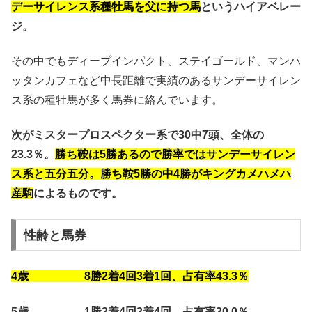
デーサイレンス系種牡馬を父に持つ馬
というハイアベレー
ジ。
その中でもディープインパクト、ステイゴールド、マンハ
ッタンカフェなど中長距離で実績のあるサンデーサイレン
ス系の種牡馬が多く馬券に絡んでいます。
次がミスタープロスペクター系で30中7頭、全体の
23.3％。
勝ち鞍は5勝あるので勝率ではサンデーサイレン
ス系と五分五分。勝ち鞍5勝の中4勝がキングカメハメハ
産駒
によるものです。
性齢と馬券
4歳 8勝2着4回3着1回、占有率43.3％
5歳 1勝2着4回3着4回、占有率30.0％