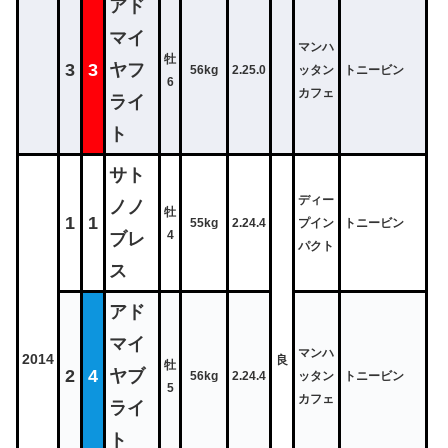
アド
マイ
マンハ
牡
3
3
ヤフ
56kg
2.25.0
ッタン
トニービン
6
カフェ
ライ
ト
サト
ディー
ノノ
牡
1
1
55kg
2.24.4
プイン
トニービン
4
ブレ
パクト
ス
アド
マイ
マンハ
2014
良
牡
2
4
ヤブ
56kg
2.24.4
ッタン
トニービン
5
カフェ
ライ
ト