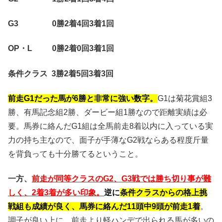
G3 0勝2着4回3着1回
OP・L 0勝2着0回3着1回
条件クラス 3勝2着5回3着3回
前走G1だった馬が6勝と非常に強い数字。
G1は菊花賞組3
勝、有馬記念組2勝、ダービー組1勝なので距離実績は必
要。馬券に絡んだG1組は全馬前走8着以内に入っている実
力の持ち主なので、面子が手薄なG2戦ならある程度斤量
を背負っても十分勝てるということ。
一方、
前走が同等クラスのG2、G3戦では勝ち切り事が難
しく、2着3着が多い印象。
逆に
条件クラスからの格上挑
戦組も成績が良く、馬券に絡んだ11頭中9頭が前走1着
。
調子が良い上に、前走より軽ハンデで出られる馬が多いの