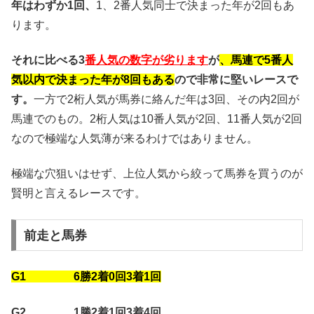
年はわずか1回、
1、2番人気同士で決まった年が2回もあ
ります。
それに比べる3
番人気の数字が劣ります
が
、馬連で5番人
気以内で決まった年が8回もある
ので非常に堅いレースで
す。
一方で2桁人気が馬券に絡んだ年は3回、その内2回が
馬連でのもの。2桁人気は10番人気が2回、11番人気が2回
なので極端な人気薄が来るわけではありません。
極端な穴狙いはせず、上位人気から絞って馬券を買うのが
賢明と言えるレースです。
前走と馬券
G1 6勝2着0回3着1回
G2 1勝2着1回3着4回