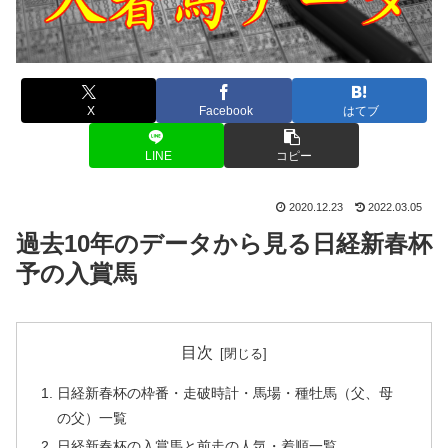
X
Facebook
はてブ
LINE
コピー
2020.12.23
2022.03.05
過去10年のデータから見る日経新春杯
予の入賞馬
目次
日経新春杯の枠番・走破時計・馬場・種牡馬（父、母
の父）一覧
日経新春杯の入賞馬と前走の人気・着順一覧