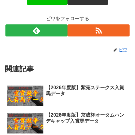
ビワをフォローする
ビワ
関連記事
【2026年度版】紫苑ステークス入賞
重賞レースの注目馬分析
馬データ
【2026年度版】京成杯オータムハン
重賞レースの注目馬分析
デキャップ入賞馬データ