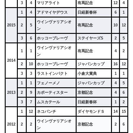
3
4
マリアライト
有馬記念
12
4
1
4
アドマイヤデウス
日経新春杯
6
1
ウインヴァリアシオ
2015
2
5
有馬記念
10
12
ン
3
6
ホッコーブレーヴ
ステイヤーズS
2
5
ウインヴァリアシオ
1
1
有馬記念
4
2
ン
2014
2
10
ホッコーブレーヴ
ジャパンカップ
16
12
3
3
ラストインパクト
小倉大賞典
1
1
1
1
フェノーメノ
ジャパンカップ
4
5
2013
2
9
カポーティスター
京都記念
4
6
3
7
ムスカテール
日経新春杯
1
2
1
12
ネコパンチ
ダイヤモンドＳ
14
15
ウインヴァリアシオ
2012
2
2
京都記念
2
6
ン