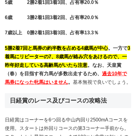
5歳 2勝2着1回3着3回、占有率20.0％
6歳 3勝2着1回3着2回、占有率20.0％
7歳以上 0勝2着1回3着3回、占有率13.3％
5勝2着7回と馬券の約半数を占める4歳馬が中心
。一方で
3
着馬にリピーターの7、8歳馬が絡み穴をあけるので、一
昨年好走している高齢馬がいたら注意
。なお、天皇賞
（春）を目指す有力馬が多数出走するため、
過去10年で
馬券になった牝馬はいません
。
基本無視で良いでしょう。
日経賞のレース及びコースの攻略法
日経賞はコーナーを6つ回る中山内回り2500mAコースを
使用。スタートは外回りコースの第3コーナー手前から。