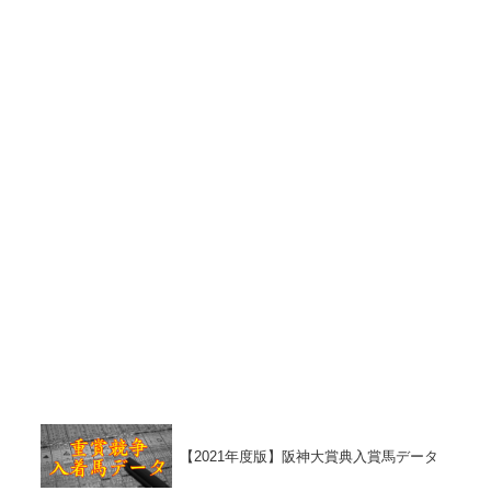
【2021年度版】阪神大賞典入賞馬データ