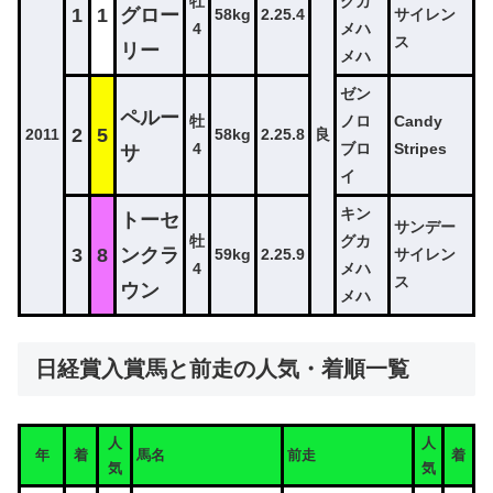
牡
グカ
1
1
グロー
58kg
2.25.4
サイレン
4
メハ
ス
リー
メハ
ゼン
ペルー
牡
ノロ
Candy
2
5
2011
58kg
2.25.8
良
4
ブロ
Stripes
サ
イ
キン
トーセ
サンデー
牡
グカ
3
8
ンクラ
59kg
2.25.9
サイレン
4
メハ
ス
ウン
メハ
日経賞入賞馬と前走の人気・着順一覧
人
人
年
着
馬名
前走
着
気
気