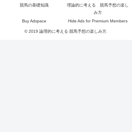
競馬の基礎知識
理論的に考える 競馬予想の楽し
み方
Buy Adspace
Hide Ads for Premium Members
© 2019 論理的に考える 競馬予想の楽しみ方.