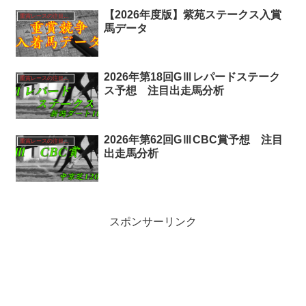
【2026年度版】紫苑ステークス入賞
重賞レースの注目馬分析
馬データ
2026年第18回GⅢレパードステーク
重賞レースの注目馬分析
ス予想 注目出走馬分析
2026年第62回GⅢCBC賞予想 注目
重賞レースの注目馬分析
出走馬分析
スポンサーリンク