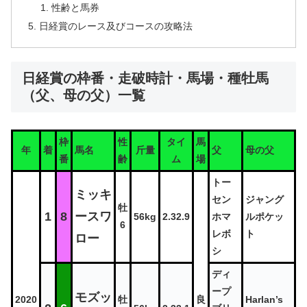
性齢と馬券
日経賞のレース及びコースの攻略法
日経賞の枠番・走破時計・馬場・種牡馬
（父、母の父）一覧
枠
性
タイ
馬
年
着
馬名
斤量
父
母の父
番
齢
ム
場
トー
ミッキ
セン
ジャング
牡
1
8
ースワ
56kg
2.32.9
ホマ
ルポケッ
6
レボ
ト
ロー
シ
ディ
ープ
モズッ
2020
牡
良
Harlan’s