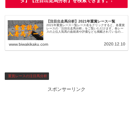
タ】【注目出走馬分析】を検索できます。↓
【注目出走馬分析】2021年重賞レース一覧
2021年重賞レース一覧レース名をクリックすると、各重賞
レースの「注目出走馬分析」をご覧いただけます。各レー
スの上位人気馬の血統表や評価なども掲載されているの
で、過去のレースと比較する際にお役立てください。また
レース名の脇のDをクリックする...
2020.12.10
www.biwakikaku.com
重賞レースの注目馬分析
スポンサーリンク