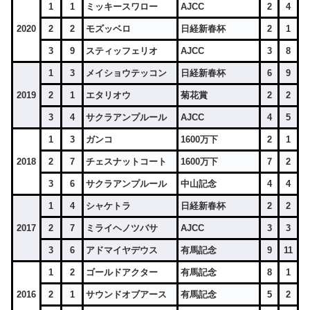
1
1
ミッキースワロー
AJCC
2
4
2020
2
2
モズッベロ
日経新春杯
2
1
3
9
スティッフェリオ
AJCC
3
8
1
3
メイショウテッコン
日経新春杯
6
9
2019
2
1
エタリオウ
菊花賞
2
2
3
4
サクラアンプルール
AJCC
4
5
1
3
ガンコ
1600万下
2
1
2018
2
7
チェスナットコート
1600万下
7
2
3
6
サクラアンプルール
中山記念
4
4
1
4
シャケトラ
日経新春杯
2
2
2017
2
7
ミライヘノツバサ
AJCC
3
3
3
6
アドマイヤデウス
有馬記念
9
11
1
2
ゴールドアクター
有馬記念
8
1
2016
2
1
サウンドオブアース
有馬記念
5
2