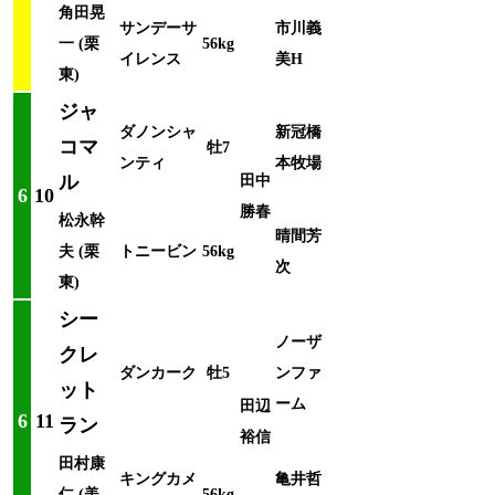
角田晃
サンデーサ
市川義
一 (栗
56kg
イレンス
美H
東)
ジャ
ダノンシャ
新冠橋
コマ
牡7
ンティ
本牧場
ル
田中
6
10
勝春
松永幹
晴間芳
夫 (栗
トニービン
56kg
次
東)
シー
ノーザ
クレ
ダンカーク
牡5
ンファ
ット
ーム
田辺
6
11
ラン
裕信
田村康
キングカメ
亀井哲
仁 (美
56kg