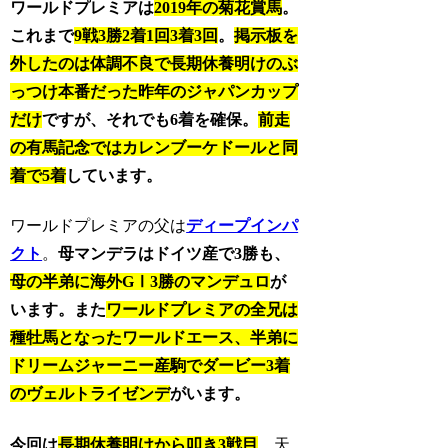
ワールドプレミアは
2019年の菊花賞馬
。
これまで
9戦3勝2着1回3着3回
。
掲示板を
外したのは体調不良で長期休養明けのぶ
っつけ本番だった昨年のジャパンカップ
だけ
ですが、それでも6着を確保。
前走
の有馬記念ではカレンブーケドールと同
着で5着
しています。
ワールドプレミアの父は
ディープインパ
クト
。
母マンデラはドイツ産で3勝も、
母の半弟に海外GⅠ3勝のマンデュロ
が
います。また
ワールドプレミアの全兄は
種牡馬となったワールドエース、半弟に
ドリームジャーニー産駒でダービー3着
のヴェルトライゼンデ
がいます。
今回は
長期休養明けから叩き3戦目
。天