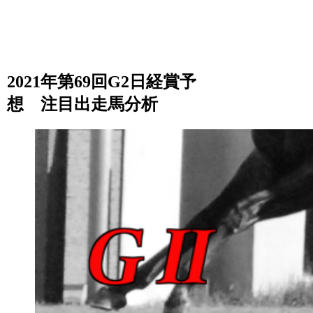
2021年第69回G2日経賞予
想 注目出走馬分析