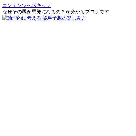
コンテンツへスキップ
なぜその馬が馬券になるの？が分かるブログです