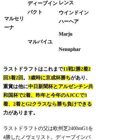
レンス
ディープイン
パクト
ウインドイン
マルセリ
ハーヘア
ーナ
Marju
マルバイユ
Nenuphar
ラストドラフトはこれまで
11戦2勝2着2
回3着2回
。
3歳時に京成杯勝ち
があり、
重賞は他に
中日新聞杯とアルゼンチン共
和国杯で2着、昨年と今年のAJCCで3
着、2着とG2クラスなら勝ち負けできる
力があります。
ラストドラフトの父は欧州芝2400mG1を
4勝したノヴェリスト。ディープインパ