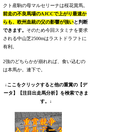
クト産駒の母マルセリーナは桜花賞馬。
前走の不良馬場のAJCCで上がり最速か
らも、欧州血統の父の影響が強い
と判断
できます。
そのため今回スタミナを要求
される中山芝2500mはラストドラフトに
有利。
2強のどちらかが崩れれば、食い込むの
は本馬か。連下で。
↓ここをクリックすると他の重賞の【デ
ータ】【注目出走馬分析】を検索できま
す。↓