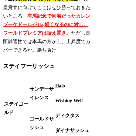
皇賞春に向けてここはぜひ勝っておきた
いところ。
有馬記念で同着だったカレン
ブーケドールが1kg軽くなるのに対し、
ワールドプレミアは据え置き。
ただし長
距離適性では本馬の方が上、上昇度でカ
バーできるか。勝ち負け。
ステイフーリッシュ
Halo
サンデーサ
イレンス
Wishing Well
ステイゴー
ルド
ディクタス
ゴールドサ
ッシュ
ダイナサッシュ