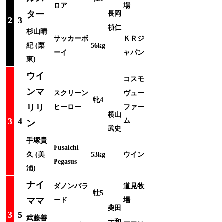
ロア
場
ター
長岡
2
3
禎仁
杉山晴
サッカーボ
ＫＲジ
紀 (栗
56kg
ーイ
ャパン
東)
ウイ
コスモ
ンマ
スクリーン
ヴュー
牝4
リリ
ヒーロー
ファー
横山
3
4
ム
ン
武史
手塚貴
Fusaichi
久 (美
53kg
ウイン
Pegasus
浦)
ナイ
ダノンバラ
道見牧
牡5
ママ
ード
場
柴田
3
5
武藤善
大和