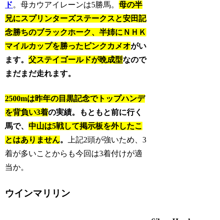
ド
。母カウアイレーンは5勝馬。
母の半
兄にスプリンターズステークスと安田記
念勝ちのブラックホーク、半姉にＮＨＫ
マイルカップを勝ったピンクカメオ
がい
ます。
父ステイゴールドが晩成型
なので
まだまだ走れます。
2500mは昨年の目黒記念でトップハンデ
を背負い3着
の実績。もともと前に行く
馬で、
中山は5戦して掲示板を外したこ
とはありません
。
上記2頭が強いため、3
着が多いことからも今回は3着付けが適
当か。
ウインマリリン