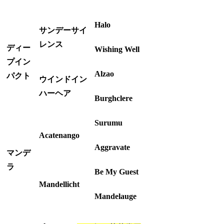
Halo
サンデーサイ
レンス
ディー
Wishing Well
プイン
Alzao
パクト
ウインドイン
ハーヘア
Burghclere
Surumu
Acatenango
Aggravate
マンデ
ラ
Be My Guest
Mandellicht
Mandelauge