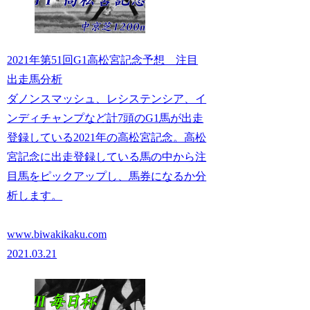
2021年第51回G1高松宮記念予想 注目
出走馬分析
ダノンスマッシュ、レシステンシア、イ
ンディチャンプなど計7頭のG1馬が出走
登録している2021年の高松宮記念。高松
宮記念に出走登録している馬の中から注
目馬をピックアップし、馬券になるか分
析します。
www.biwakikaku.com
2021.03.21