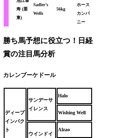
池江泰
Sadler’s
ホース
寿 (栗
56kg
Wells
カンパ
東)
ニー
勝ち馬予想に役立つ！日経
賞の注目馬分析
カレンブーケドール
Halo
サンデーサ
イレンス
ディープ
Wishing Well
インパク
Alzao
ト
ウインドイ