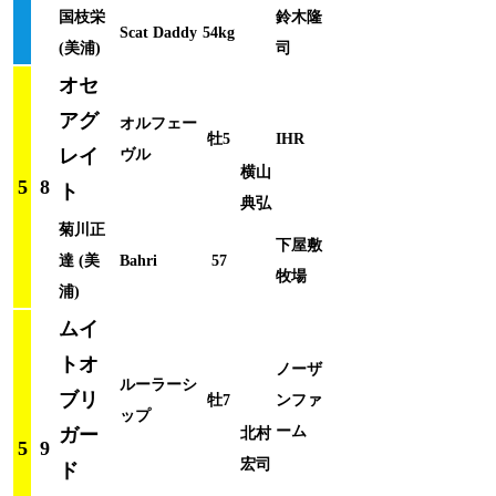
国枝栄
鈴木隆
Scat Daddy
54kg
(美浦)
司
オセ
アグ
オルフェー
牡5
IHR
レイ
ヴル
横山
5
8
ト
典弘
菊川正
下屋敷
達 (美
Bahri
57
牧場
浦)
ムイ
トオ
ノーザ
ルーラーシ
ブリ
牡7
ンファ
ップ
ーム
ガー
北村
5
9
宏司
ド