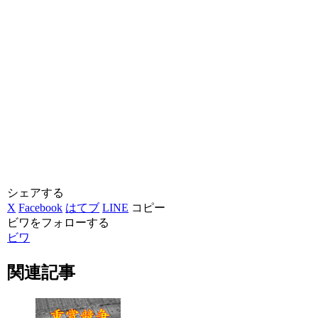
シェアする
X
Facebook
はてブ
LINE
コピー
ビワをフォローする
ビワ
関連記事