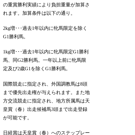
の重賞勝利実績により負担重量が加算さ
れます。加算条件は以下の通り。
2kg増･･･過去1年以内に牝馬限定を除く
G1勝利馬。
1kg増･･･過去1年以内に牝馬限定G1勝利
馬、同G2勝利馬。一年以上前に牝馬限
定及び2歳G1を除くG1勝利馬。
国際競走に指定され、外国調教馬は8頭
まで優先出走権が与えられます。また地
方交流競走に指定され、地方所属馬は天
皇賞（春）出走候補馬3頭まで出走登録
が可能です。
日経賞は天皇賞（春）へのステップレー