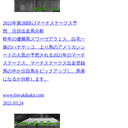
2021年第28回G3マーチステークス予
想 注目出走馬分析
昨年の優勝馬スワーヴアラミス、白毛一
族のハヤヤッコ、上り馬のアメリカンシ
ードの人気が予想される2021年のマーチ
ステークス。マーチステークス出走登録
馬の中か注目馬をピックアップし、馬券
になるか分析します。
www.biwakikaku.com
2021.03.24