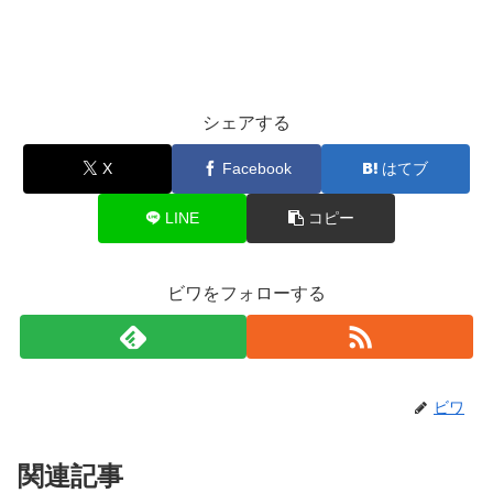
シェアする
X
Facebook
はてブ
LINE
コピー
ビワをフォローする
ビワ
関連記事