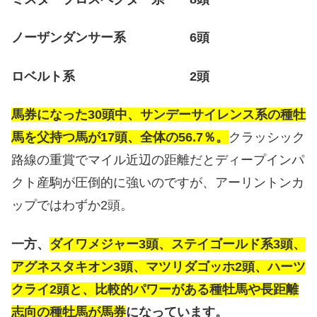
ノーザンダンサー系 6頭
ロベルト系 2頭
馬券になった30頭中、サンデーサイレンス系の種牡
馬を父持つ馬が17頭、全体の56.7％。
クラッシック
路線の重賞でマイル近辺の距離だとディープインパ
クト産駒が圧倒的に強いのですが、アーリントンカ
ップではわずか2頭。
一方、
ダイワメジャー3頭、ステイゴールド系3頭、
アグネスタキオン3頭、マツリダゴッホ2頭、ハーツ
クライ2頭と、比較的パワーがある種牡馬や長距離
志向の種牡馬が馬券
になっています。