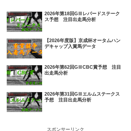
2026年第18回GⅢレパードステーク
重賞レースの注目馬分析
ス予想 注目出走馬分析
【2026年度版】京成杯オータムハン
重賞レースの注目馬分析
デキャップ入賞馬データ
2026年第62回GⅢCBC賞予想 注目
重賞レースの注目馬分析
出走馬分析
2026年第31回GⅢエルムステークス
重賞レースの注目馬分析
予想 注目出走馬分析
スポンサーリンク