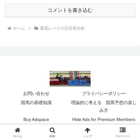
コメントを書き込む
ホーム
重賞レースの注目馬分析
お問い合わせ
プライバシーポリシー
競馬の基礎知識
理論的に考える 競馬予想の楽し
み方
Buy Adspace
Hide Ads for Premium Members
© 2019 論理的に考える 競馬予想の楽しみ方.
ホーム
検索
トップ
サイドバー