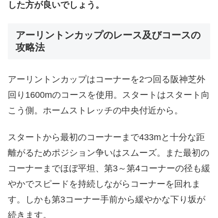
した方が良いでしょう。
アーリントンカップのレース及びコースの
攻略法
アーリントンカップはコーナーを2つ回る阪神芝外
回り1600mのコースを使用。スタートはスタート向
こう側。ホームストレッチの中央付近から。
スタートから最初のコーナーまで433mと十分な距
離がるためポジション争いはスムーズ。また最初の
コーナーまでほぼ平坦、第3～第4コーナーの径も緩
やかでスピードを持続しながらコーナーを回れま
す。しかも第3コーナー手前から緩やかな下り坂が
続きます。