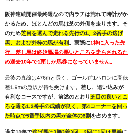
阪神連続開催最終週なので内ラチは荒れて時計がか
かるため、ほとんどの馬は芝の外側を走ります。そ
のため
芝目を選んで走れる先行の1、2番手の逃げ
馬、および外枠の馬が有利
。実際に
1枠に入った先
行、差し馬は終始馬場の悪いところを走らされるた
め過去10年で1頭しか馬券になっていません。
最後の直線は476mと長く、ゴール前1ハロンに高低
差1.9mの急坂が待ち受けます。
差し、追い込みが
有利なコースですが、前述のとおり
芝目の良いとこ
ろを通る1.2番手の成績が良く、第4コーナーを回っ
た時点で5番手以内の馬が全体の6割
を占めます。
過去10年で
逃げ馬は3勝3着3回。2回に1回は馬券
に