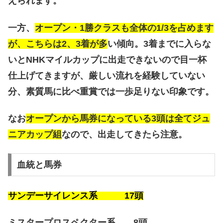
えられます。
一方、
オープン・1勝クラスも全体の1/3を占めます
が、こちらは2、3着が多
い傾向。3着までに入らな
いとNHKマイルカップに出走できないので目一杯
仕上げてきますが、厳しい流れを経験していない
分、素質馬に比べ重賞では一歩足りない印象です。
なお
オープンから馬券になっている3頭は全てジュ
ニアカップ組
なので、出走してきたら注意。
血統と馬券
サンデーサイレンス系 17頭
ミスタープロスペクター系 8頭