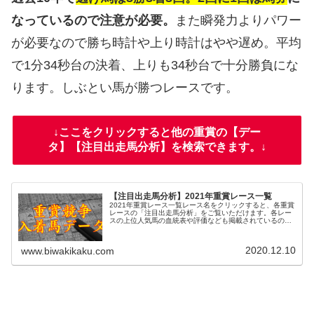
なっているので注意が必要。
また瞬発力よりパワー
が必要なので勝ち時計や上り時計はやや遅め。平均
で1分34秒台の決着、上りも34秒台で十分勝負にな
ります。しぶとい馬が勝つレースです。
↓ここをクリックすると他の重賞の【デー
タ】【注目出走馬分析】を検索できます。↓
【注目出走馬分析】2021年重賞レース一覧
2021年重賞レース一覧レース名をクリックすると、各重賞
レースの「注目出走馬分析」をご覧いただけます。各レー
スの上位人気馬の血統表や評価なども掲載されているの
で、過去のレースと比較する際にお役立てください。また
レース名の脇のDをクリックする...
2020.12.10
www.biwakikaku.com