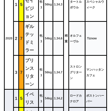
セイ
牡
タートル
スペシャルウ
1
5
56kg
1.34.3
3
ボウル
ィーク
ビジ
ョン
ギル
テッ
牝
稍
オルフェ
2
7
2020
54kg
1.34.6
Tiznow
3
重
ーヴル
ドミ
ラー
プリ
ストロン
ンス
牡
マンハッタン
3
7
56kg
1.34.7
グリター
3
カフェ
リタ
ン
ーン
イベ
牝
ロードカ
ボストンハー
1
5
54kg
1.34.2
3
ナロア
バー
リス