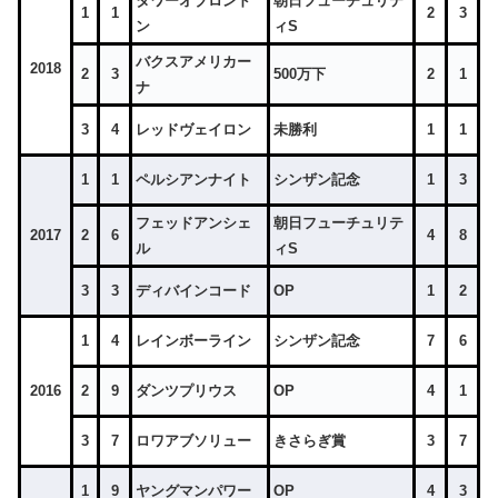
タワーオブロンド
朝日フューチュリテ
1
1
2
3
ン
ィS
バクスアメリカー
2018
2
3
500万下
2
1
ナ
3
4
レッドヴェイロン
未勝利
1
1
1
1
ペルシアンナイト
シンザン記念
1
3
フェッドアンシェ
朝日フューチュリテ
2017
2
6
4
8
ル
ィS
3
3
ディバインコード
OP
1
2
1
4
レインボーライン
シンザン記念
7
6
2016
2
9
ダンツプリウス
OP
4
1
3
7
ロワアブソリュー
きさらぎ賞
3
7
1
9
ヤングマンパワー
OP
4
3