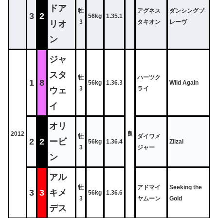
ドア
牡
アグネス
ダンシングブ
3
2
56kg
1.35.1
3
タキオン
レーヴ
リオ
ン
ジャ
スタ
牡
ハーツク
1
8
56kg
1.36.3
Wild Again
3
ライ
ウェ
イ
オリ
2012
良
牡
ダイワメ
2
2
ービ
56kg
1.36.4
Zilzal
3
ジャー
ン
アル
牡
アドマイ
Seeking the
3
3
キメ
56kg
1.36.6
3
ヤムーン
Gold
デス