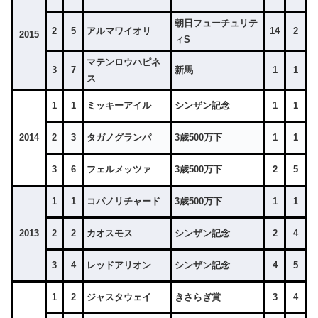
朝日フューチュリテ
2
5
アルマワイオリ
14
2
2015
ィS
マテンロウハピネ
3
7
新馬
1
1
ス
1
1
ミッキーアイル
シンザン記念
1
1
2014
2
3
タガノグランパ
3歳500万下
1
1
3
6
フェルメッツァ
3歳500万下
2
5
1
1
コパノリチャード
3歳500万下
1
1
2013
2
2
カオスモス
シンザン記念
2
4
3
4
レッドアリオン
シンザン記念
4
5
1
2
ジャスタウェイ
きさらぎ賞
3
4