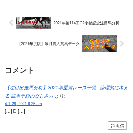
2021年第114回G2京都記念注目馬分析
【2021年度版】皐月賞入賞馬データ
コメント
【注目出走馬分析】2021年重賞レース一覧 | 論理的に考え
る 競馬予想の楽しみ方
より:
4月 29, 2021 6:25 am
[…] D […]
返信