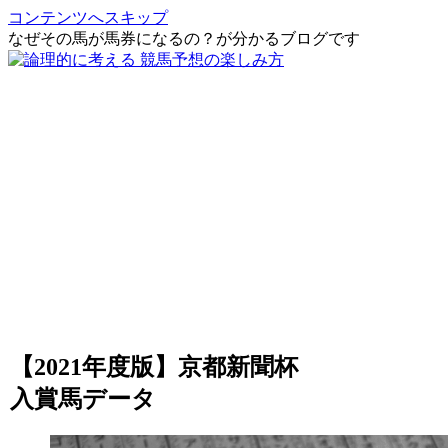
コンテンツへスキップ
なぜその馬が馬券になるの？が分かるブログです
【2021年度版】京都新聞杯
入賞馬データ