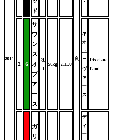
ッ
ト
ド
サ
ウ
ネ
オ
ン
ユ
ズ
2014
良
牡
ニ
Dixieland
2
6
オ
56kg
2.11.0
3
ヴ
Band
ブ
ァ
ア
ー
ー
ス
ス
デ
ィ
ガ
ー
リ