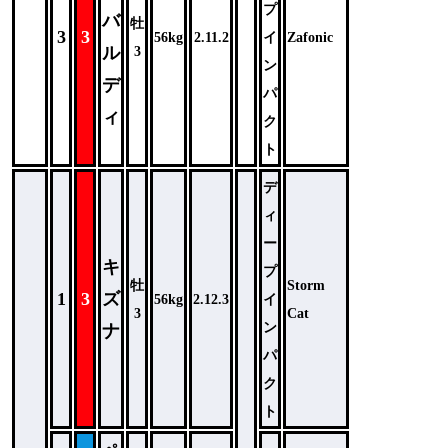
プ
バ
牡
3
3
56kg
2.11.2
イ
Zafonic
ル
3
ン
デ
パ
ィ
ク
ト
デ
ィ
ー
キ
プ
牡
Storm
1
3
ズ
56kg
2.12.3
イ
3
Cat
ン
ナ
パ
ク
ト