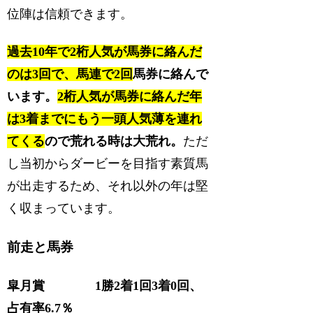
位陣は信頼できます。
過去10年で2桁人気が馬券に絡んだ
のは3回で、馬連で2回
馬券に絡んで
います。
2桁人気が馬券に絡んだ年
は3着までにもう一頭人気薄を連れ
てくる
ので荒れる時は大荒れ。
ただ
し当初からダービーを目指す素質馬
が出走するため、それ以外の年は堅
く収まっています。
前走と馬券
皐月賞 1勝2着1回3着0回、
占有率6.7％