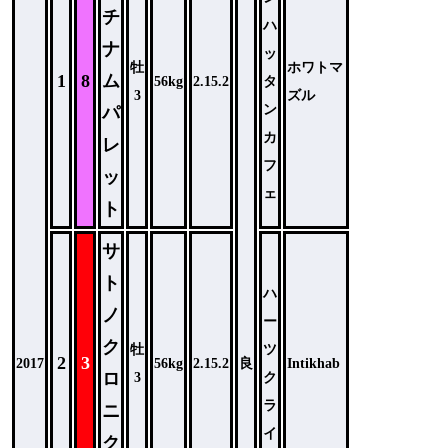
チ
ハ
ナ
ッ
牡
ホワトマ
1
8
ム
56kg
2.15.2
タ
3
ズル
ン
パ
カ
レ
フ
ッ
ェ
ト
サ
ト
ハ
ノ
ー
ク
牡
ツ
2
3
2017
56kg
2.15.2
良
Intikhab
ロ
3
ク
ラ
ニ
イ
ク