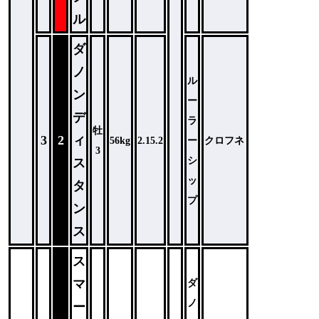
ル
ダ
ノ
ル
ン
ー
デ
ラ
牡
3
2
ィ
56kg
2.15.2
ー
クロフネ
3
シ
ス
ッ
タ
プ
ン
ス
ス
マ
ダ
ノ
ー