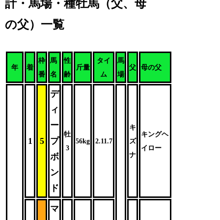
計・馬場・種牡馬（父、母
の父）一覧
枠
馬
性
タイ
馬
年
着
斤量
父
母の父
番
名
齢
ム
場
デ
ィ
ー
キ
牡
キングヘ
1
5
プ
56kg
2.11.7
ズ
3
イロー
ナ
ボ
ン
ド
マ