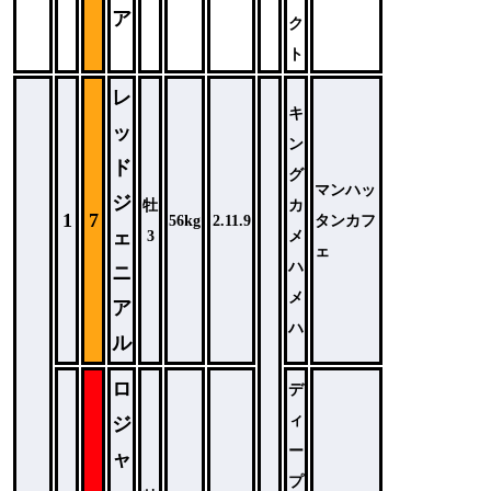
ア
ク
ト
レ
キ
ッ
ン
ド
グ
マンハッ
ジ
牡
カ
1
7
56kg
2.11.9
タンカフ
ェ
3
メ
ェ
ハ
ニ
メ
ア
ハ
ル
ロ
デ
ィ
ジ
ー
ャ
プ