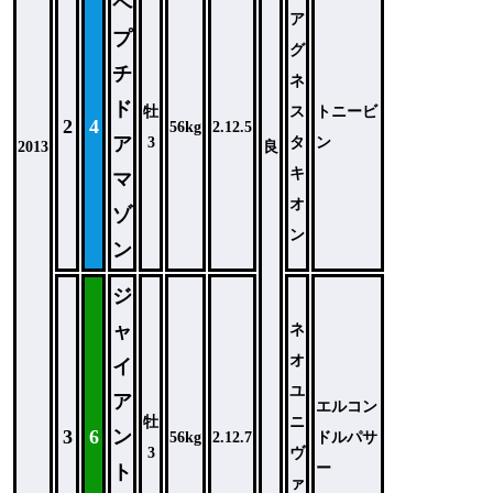
ペ
ア
プ
グ
チ
ネ
ド
牡
ス
トニービ
2
4
56kg
2.12.5
ア
3
タ
ン
2013
良
キ
マ
オ
ゾ
ン
ン
ジ
ャ
ネ
オ
イ
ユ
ア
エルコン
牡
ニ
3
6
ン
56kg
2.12.7
ドルパサ
3
ヴ
ー
ト
ァ