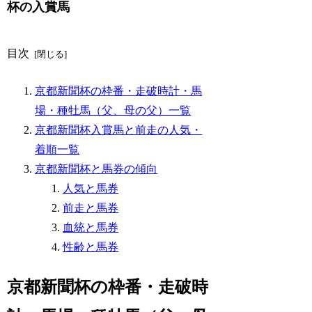
杯の入賞馬
目次
京都新聞杯の枠番・走破時計・馬
場・種牡馬（父、母の父）一覧
京都新聞杯入賞馬と前走の人気・
着順一覧
京都新聞杯と馬券の傾向
人気と馬券
前走と馬券
血統と馬券
性齢と馬券
京都新聞杯の枠番・走破時