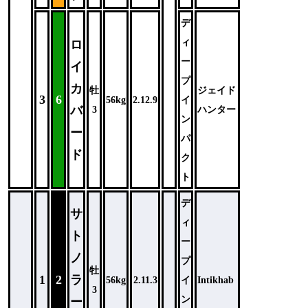
デ
ィ
ロ
ー
イ
プ
カ
牡
ジェイド
3
6
56kg
2.12.9
イ
バ
3
ハンター
ン
ー
パ
ド
ク
ト
デ
サ
ィ
ト
ー
ノ
プ
牡
1
2
ラ
56kg
2.11.3
イ
Intikhab
3
ン
ー