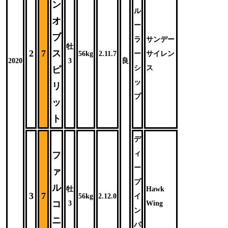
ン
ル
オ
ー
ブ
ラ
サンデー
牡
2
7
ス
56kg
2.11.7
ー
サイレン
2020
3
良
シ
ス
ピ
ッ
リ
プ
ッ
ト
デ
ィ
フ
ー
ァ
プ
ル
牡
Hawk
3
7
56kg
2.12.0
イ
コ
3
Wing
ン
ニ
パ