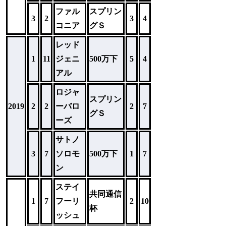
ファル
スプリン
3
2
3
4
コニア
グＳ
レッド
1
11
ジェニ
500万下
5
4
アル
ロジャ
スプリン
2019
2
2
ーバロ
2
7
グＳ
ーズ
サトノ
3
7
ソロモ
500万下
1
7
ン
ステイ
共同通信
1
7
フーリ
2
10
杯
ッシュ