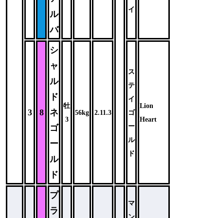
イ
ル
バ
シ
ャ
ス
ル
テ
ド
イ
牡
Lion
3
8
ネ
56kg
2.11.3
ゴ
3
Heart
ー
ゴ
ル
ー
ド
ル
ド
プ
マ
ラ
ン