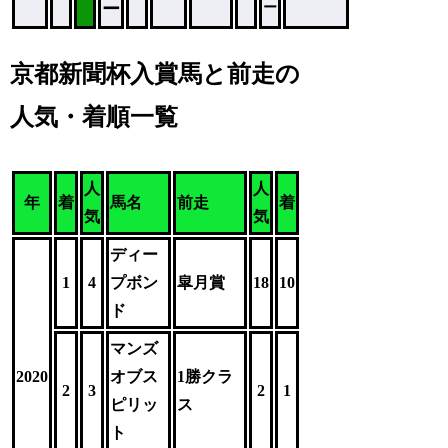
ー
ー
京都新聞杯入賞馬と前走の
人気・着順一覧
人
人
年
着
馬名
前走
着
気
気
ディー
1
4
プボン
皐月賞
18
10
ド
マンズ
2020
オブス
1勝クラ
2
3
2
1
ピリッ
ス
ト