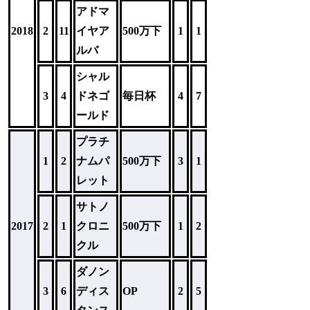
アドマ
2018
2
11
イヤア
500万下
1
1
ルバ
シャル
3
4
ドネゴ
毎日杯
4
7
ールド
プラチ
1
2
ナムパ
500万下
3
1
レット
サトノ
2017
2
1
クロニ
500万下
1
2
クル
ダノン
3
6
ディス
OP
2
5