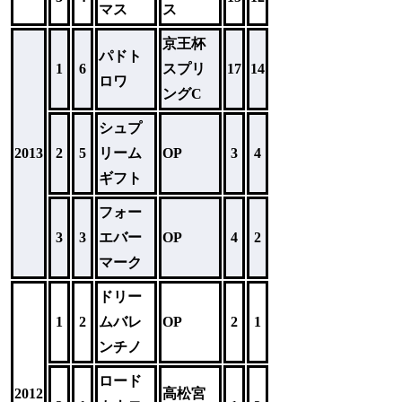
マス
ス
京王杯
パドト
1
6
スプリ
17
14
ロワ
ングC
シュプ
2013
2
5
リーム
OP
3
4
ギフト
フォー
3
3
エバー
OP
4
2
マーク
ドリー
1
2
ムバレ
OP
2
1
ンチノ
ロード
2012
高松宮