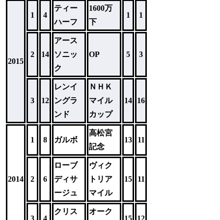
ティー
1600万
1
4
1
1
ハーフ
下
アース
2
14
ソニッ
OP
5
3
2015
ク
レンイ
ＮＨＫ
3
12
ングラ
マイル
14
16
ンド
カップ
高松宮
1
8
ガルボ
13
11
記念
ローブ
ヴィク
2014
2
6
ディサ
トリア
15
11
ージュ
マイル
クリス
オーク
3
4
15
12