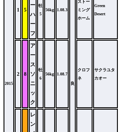
ストー
ー
牡
Green
1
5
56kg
1.08.3
ミング
ハ
5
Desert
ホーム
ー
フ
ア
ー
ス
牡
クロフ
サクラユタ
2
8
ソ
56kg
1.08.7
6
ネ
カオー
ニ
2015
良
ッ
ク
レ
ン