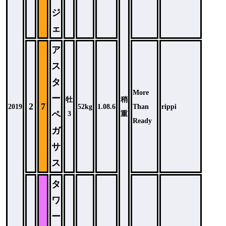
ジ
ェ
ア
ス
タ
More
ー
牡
稍
2
7
2019
52kg
1.08.6
Than
rippi
ペ
3
重
Ready
ガ
サ
ス
タ
ワ
ー