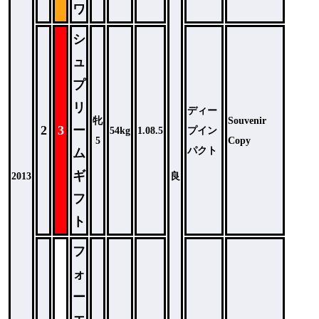
ワ
シ
ュ
プ
リ
ディー
牝
Souvenir
2
3
ー
54kg
1.08.5
プイン
5
Copy
パクト
ム
ギ
2013
良
フ
ト
フ
ォ
ー