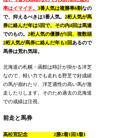
率はイマイチ。
3番人気は複勝率6割
なの
で、抑えるべきは3番人気。
2桁人気が馬
券に絡んだ年は5回で、その内4回は馬連
でのもの。
2桁人気の優勝が1回、複数頭
2桁人気が馬券に絡んだ年も1回
あるので
馬券は荒れ気味。
北海道の札幌・函館は時計が掛かる洋芝
なので、軽い力でも走れる野芝で好成績
の馬が崩れたり、洋芝適性の高い馬が激
走したりします。そのため過去の北海道
での成績は注視。
前走と馬券
高松宮記念 2勝2着1回3着1