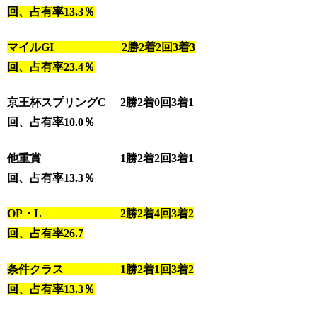
回、占有率13.3％
マイルGI 2勝2着2回3着3
回、占有率23.4％
京王杯スプリングC 2勝2着0回3着1
回、占有率10.0％
他重賞 1勝2着2回3着1
回、占有率13.3％
OP・L 2勝2着4回3着2
回、占有率26.7
条件クラス 1勝2着1回3着2
回、占有率13.3％