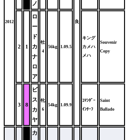
ノ
ロ
2012
良
ー
ド
キング
牡
Souvenir
2
1
カ
56kg
1.09.5
カメハ
4
Copy
メハ
ナ
ロ
ア
ビ
ス
牝
ｺﾏﾝﾀﾞｰ
Saint
3
8
54kg
1.09.9
カ
6
ｲﾝﾁｰﾌ
Ballado
ヤ
カ