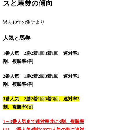
スと馬券の傾向
過去10年の集計より
人気と馬券
1番人気 2勝2着1回3着1回 連対率3
割、複勝率4割
2番人気 1勝2着2回3着1回 連対率3
割、複勝率4割
3番人気 2勝2着1回3着3回、連対率3
割、複勝率6割
1～3番人気まで連対率共に3割、複勝率
は1、2番人気4割なので人気の割に連対