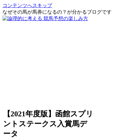
コンテンツへスキップ
なぜその馬が馬券になるの？が分かるブログです
【2021年度版】函館スプリ
ントステークス入賞馬デ
ータ