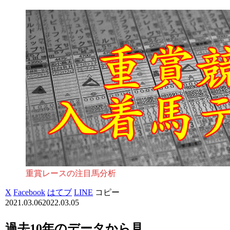
重賞レースの注目馬分析
X
Facebook
はてブ
LINE
コピー
2021.03.06
2022.03.05
過去10年のデータから見