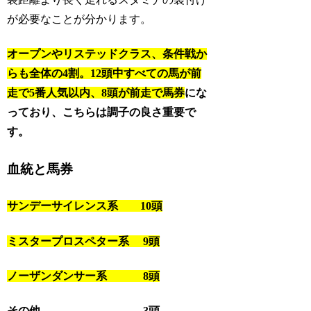
が必要なことが分かります。
オープンやリステッドクラス、条件戦か
らも全体の4割。12頭中すべての馬が前
走で5番人気以内、8頭が前走で馬券
にな
っており、こちらは調子の良さ重要で
す。
血統と馬券
サンデーサイレンス系 10頭
ミスタープロスペター系 9頭
ノーザンダンサー系 8頭
その他 3頭