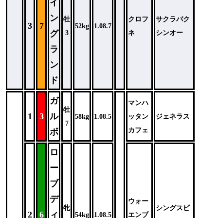
イ
ン
牡
クロフ
サクラバク
3
7
52kg
1.08.7
グ
3
ネ
シンオー
ラ
ン
ド
ガ
マンハ
牡
1
3
ル
58kg
1.08.5
ッタン
ジェネラス
7
カフェ
ボ
ロ
ー
ブ
デ
ウォー
牝
シングスピ
2
6
ィ
54kg
1.08.5
エンブ