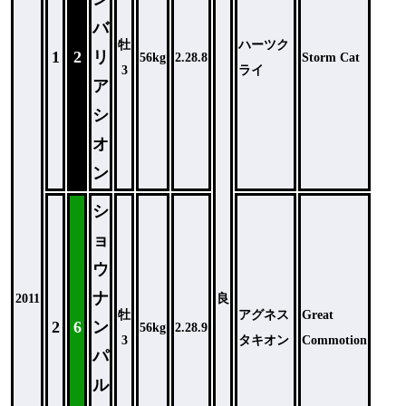
バ
牡
ハーツク
1
2
リ
56kg
2.28.8
Storm Cat
3
ライ
ア
シ
オ
ン
シ
ョ
ウ
ナ
2011
良
牡
アグネス
Great
2
6
ン
56kg
2.28.9
3
タキオン
Commotion
パ
ル