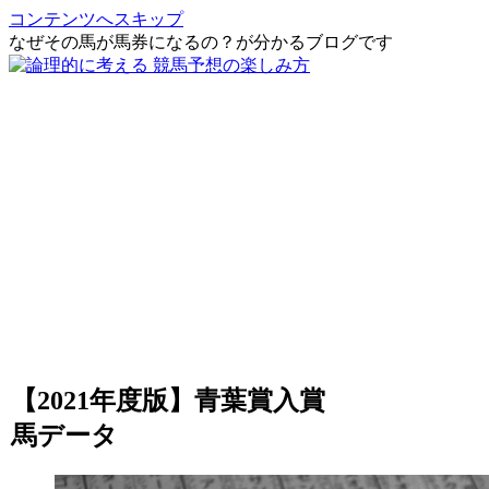
コンテンツへスキップ
なぜその馬が馬券になるの？が分かるブログです
【2021年度版】青葉賞入賞
馬データ