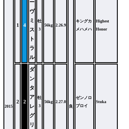
ー
ヴ
ミ
牡
キングカ
Highest
1
4
56kg
2.26.9
ス
3
メハメハ
Honor
ト
ラ
ル
ダ
ン
タ
ア
牡
ゼンノロ
2
2
56kg
2.27.0
Stuka
レ
3
ブロイ
2015
良
グ
リ