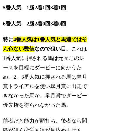
5番人気 1勝2着1回3着1回
6番人気 2勝2着0回3着0回
特に
4番人気は1番人気と馬連ではそ
ん色ない数値
なので狙い目。
これは
1番人気に押される馬は元々このレ
ースを目標にダービーに向かうた
め。2、3番人気に押される馬は皐月
賞トライアルを使い皐月賞に出走で
きなかった馬か、皐月賞でダービー
優先権を得られなかった馬。
前者だと能力が頭打ち、後者なら間
隔が短く疲労回復が見込めません。