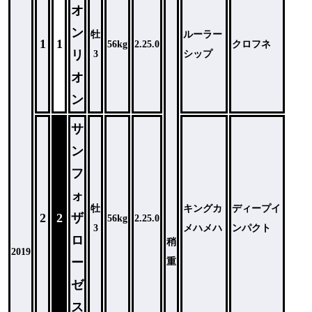
オ
ン
牡
ルーラー
1
1
56kg
2.25.0
クロフネ
リ
3
シップ
オ
ン
サ
ン
フ
ォ
牡
キングカ
ディープイ
2
2
ザ
56kg
2.25.0
3
メハメハ
ンパクト
ロ
稍
2019
ー
重
ゼ
ス