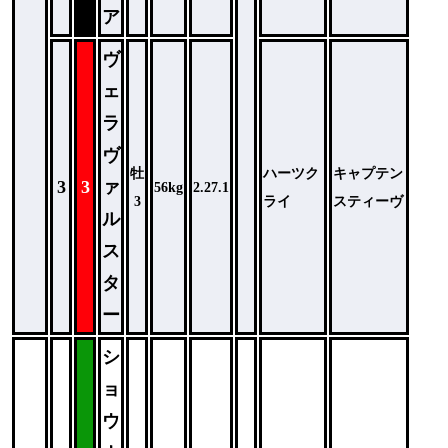
ア
ヴ
ェ
ラ
ヴ
牡
ハーツク
キャプテン
3
3
ァ
56kg
2.27.1
3
ライ
スティーヴ
ル
ス
タ
ー
シ
ョ
ウ