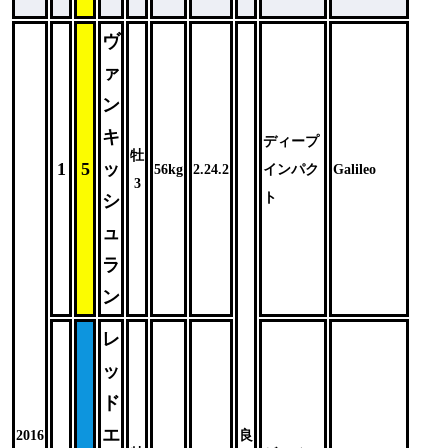
ヴ
ァ
ン
キ
ディープ
牡
1
5
ッ
56kg
2.24.2
インパク
Galileo
3
ト
シ
ュ
ラ
ン
レ
ッ
ド
エ
2016
良