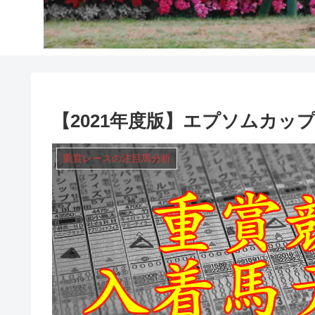
【2021年度版】エプソムカッ
重賞レースの注目馬分析