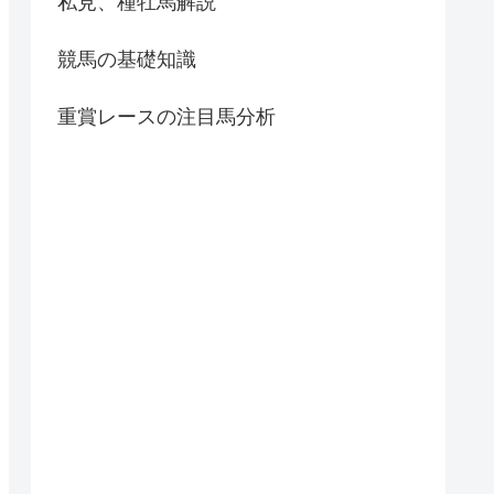
私見、種牡馬解説
競馬の基礎知識
重賞レースの注目馬分析