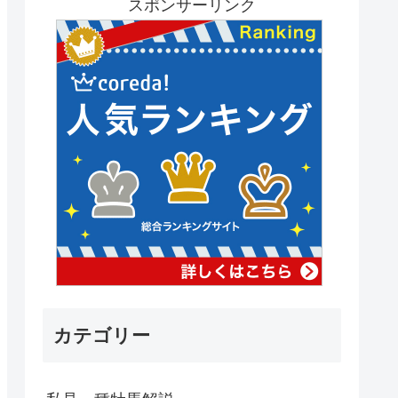
スポンサーリンク
カテゴリー