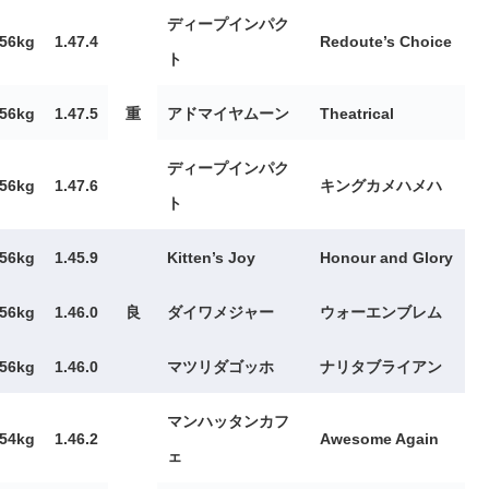
ディープインパク
56kg
1.47.4
Redoute’s Choice
ト
56kg
1.47.5
重
アドマイヤムーン
Theatrical
ディープインパク
56kg
1.47.6
キングカメハメハ
ト
56kg
1.45.9
Kitten’s Joy
Honour and Glory
56kg
1.46.0
良
ダイワメジャー
ウォーエンブレム
56kg
1.46.0
マツリダゴッホ
ナリタブライアン
マンハッタンカフ
54kg
1.46.2
Awesome Again
ェ