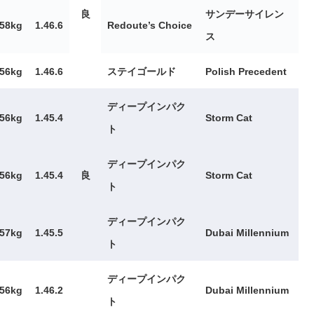
良
サンデーサイレン
58kg
1.46.6
Redoute’s Choice
ス
56kg
1.46.6
ステイゴールド
Polish Precedent
ディープインパク
56kg
1.45.4
Storm Cat
ト
ディープインパク
56kg
1.45.4
良
Storm Cat
ト
ディープインパク
57kg
1.45.5
Dubai Millennium
ト
ディープインパク
56kg
1.46.2
Dubai Millennium
ト