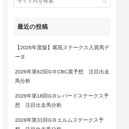
最近の投稿
【2026年度版】紫苑ステークス入賞馬デ
ータ
2026年第62回GⅢCBC賞予想 注目出走
馬分析
2026年第18回GⅢレパードステークス予
想 注目出走馬分析
2026年第31回GⅢエルムステークス予