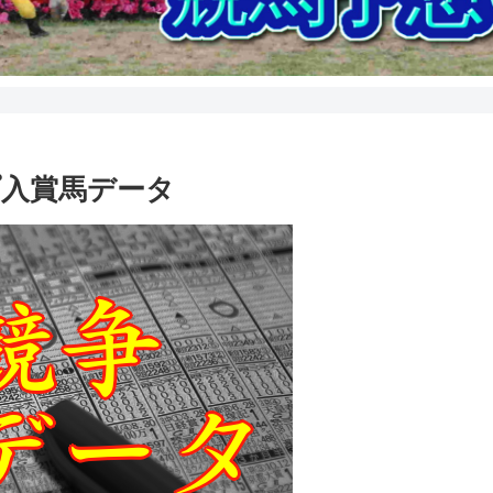
プ入賞馬データ