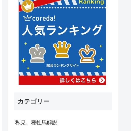
カテゴリー
私見、種牡馬解説