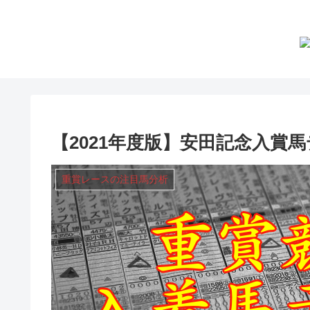
【2021年度版】安田記念入賞
重賞レースの注目馬分析