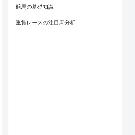
競馬の基礎知識
重賞レースの注目馬分析