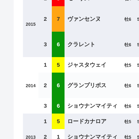
2
7
ヴァンセンヌ
牡6
2015
3
6
クラレント
牡6
1
5
ジャスタウェイ
牡5
2
6
グランプリボス
2014
牡6
3
6
ショウナンマイティ
牡6
1
5
ロードカナロア
牡5
2
1
ショウナンマイティ
2013
牡5