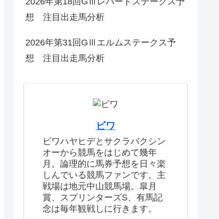
2026年第18回GⅢレパードステークス予
想 注目出走馬分析
2026年第31回GⅢエルムステークス予
想 注目出走馬分析
ビワ
ビワハヤヒデとサクラバクシン
オーから競馬をはじめて幾年
月。論理的に馬券予想を日々楽
しんでいる競馬ファンです。主
戦場は地元中山競馬場。皐月
賞、スプリンターズS、有馬記
念は毎年観戦しに行きます。