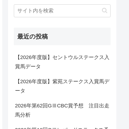
最近の投稿
【2026年度版】セントウルステークス入
賞馬データ
【2026年度版】紫苑ステークス入賞馬デ
ータ
2026年第62回GⅢCBC賞予想 注目出走
馬分析