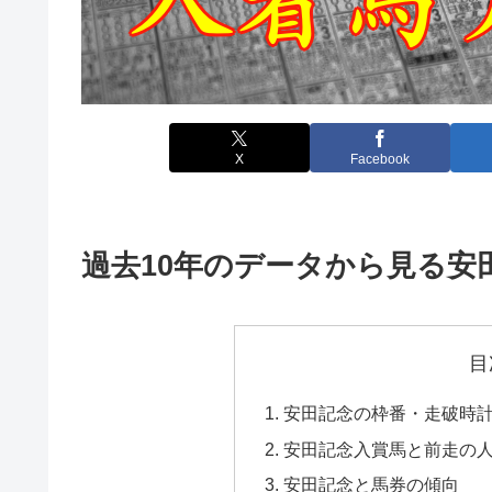
X
Facebook
過去10年のデータから見る安
目
安田記念の枠番・走破時
安田記念入賞馬と前走の
安田記念と馬券の傾向